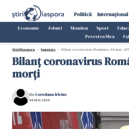
Politică
Internațional
Economie
Joburi
Monden
Sport
Educ
Povestea Mea
Eș
StiriDiaspora
›
Sanatate
›
Bilanț coronavirus România, 04 mai: 349 
Bilanț coronavirus Român
morți
De
Loredana Iriciuc
04 MAI 2020