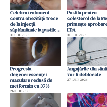
Celebru tratament
Pastila pentru
contra obezității trece
colesterol de la M
de la injecții
primește aprobar
săptămânale la pastile
FDA
zilnice
31 IULIE 2026
31 IULIE 2026
Progresia
Angajările din sănă
degenerescenței
vor fi deblocate
maculare redusă de
27 IULIE 2026
metformin cu 37%
28 IULIE 2026