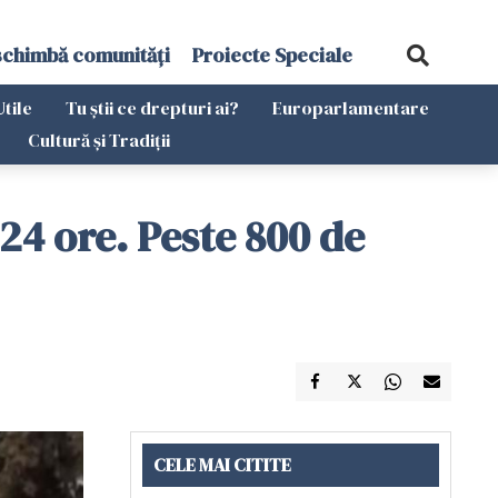
schimbă comunități
Proiecte Speciale
Utile
Tu știi ce drepturi ai?
Europarlamentare
Cultură și Tradiții
24 ore. Peste 800 de
CELE MAI CITITE