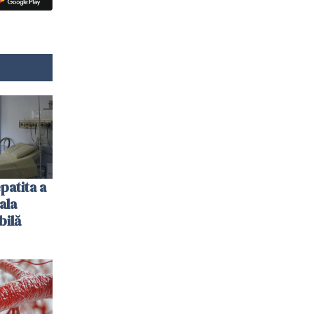
patita a
ala
bilă