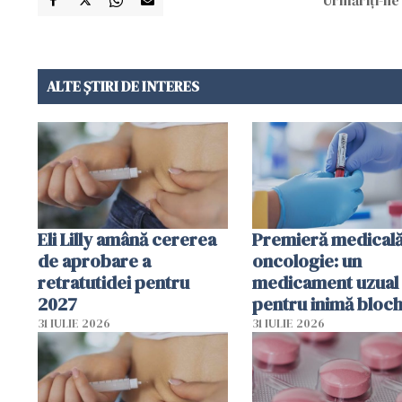
ALTE ȘTIRI DE INTERES
Eli Lilly amână cererea
Premieră medicală
de aprobare a
oncologie: un
retratutidei pentru
medicament uzual
2027
pentru inimă bloc
dezvoltarea celule
31 IULIE 2026
31 IULIE 2026
canceroase.