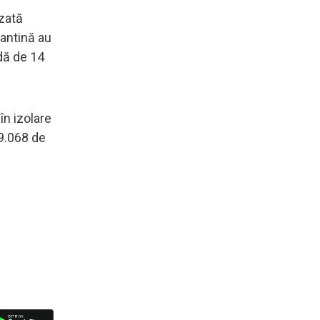
izată
antină au
dă de 14
în izolare
99.068 de