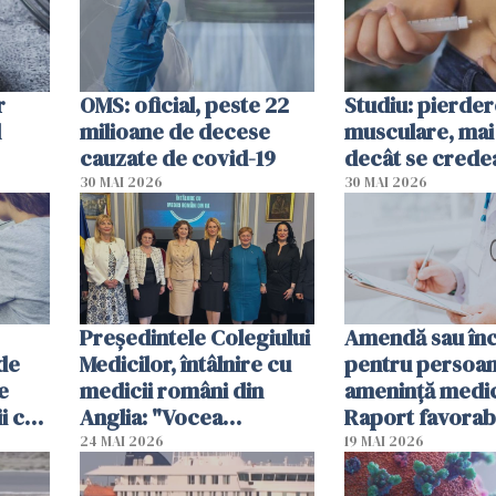
r
OMS: oficial, peste 22
Studiu: pierde
l
milioane de decese
musculare, mai
cauzate de covid-19
decât se crede
30 MAI 2026
30 MAI 2026
Președintele Colegiului
Amendă sau în
 de
Medicilor, întâlnire cu
pentru persoan
e
medicii români din
ameninţă medic
i ca
Anglia: "Vocea
Raport favorabi
dumneavoastră trebuie
Senat
24 MAI 2026
19 MAI 2026
să fie auzită"