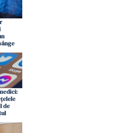
r
i
un
 sânge
medici:
ețelele
el de
tul