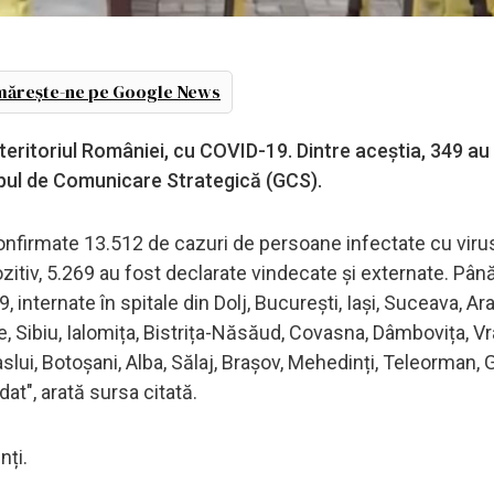
ărește-ne pe Google News
eritoriul României, cu COVID-19. Dintre aceștia, 349 au 
rupul de Comunicare Strategică (GCS).
 confirmate 13.512 de cazuri de persoane infectate cu vir
zitiv, 5.269 au fost declarate vindecate și externate. Pâ
nternate în spitale din Dolj, București, Iași, Suceava, Ar
, Sibiu, Ialomița, Bistrița-Năsăud, Covasna, Dâmbovița, V
aslui, Botoșani, Alba, Sălaj, Brașov, Mehedinți, Teleorman, G
at", arată sursa citată.
nți.