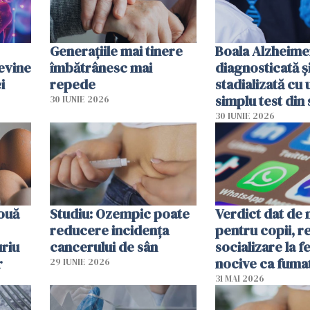
Generațiile mai tinere
Boala Alzheime
evine
îmbătrânesc mai
diagnosticată ș
i
repede
stadializată cu 
simplu test din
30 IUNIE 2026
30 IUNIE 2026
 ouă
Studiu: Ozempic poate
Verdict dat de 
reducere incidența
pentru copii, r
uriu
cancerului de sân
socializare la f
r
nocive ca fuma
29 IUNIE 2026
31 MAI 2026