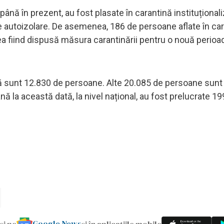
i până în prezent, au fost plasate în carantină instituțional
 autoizolare. De asemenea, 186 de persoane aflate în car
tea fiind dispusă măsura carantinării pentru o nouă perioa
ată sunt 12.830 de persoane. Alte 20.085 de persoane sunt 
nă la această dată, la nivel național, au fost prelucrate 1
Google News
și pe
și în aplicațiile mobile