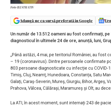
Foto ILUSTRATIV
Adaugă-ne ca sursă preferată în Google
Urm
Un număr de 13.512 oameni au fost confirmați, pe t
diagnosticul în ultimele 24 de ore, anunță, luni, G
„Până astăzi, 4 mai, pe teritoriul României, au fost
– 19 (coronavirus). Dintre persoanele confirmate po
803 persoane diagnosticate cu infecție cu COVID-19, i
Timiș, Cluj, Neamț, Hunedoara, Constanța, Satu Mare
Galați, Caraș-Severin, Mureș, Giurgiu, Bihor, Argeș, V
Prahova, Vâlcea, Călărași, Maramureș și Olt, au deced
La ATI, în acest moment, sunt internați 243 de pacie