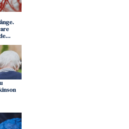
sânge.
care
 de
u
kinson