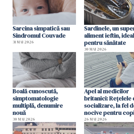
Sarcina simpatică sau
Sardinele, un supe
Sindromul Couvade
aliment ieftin, idea
pentru sănătate
31 MAI 2026
30 MAI 2026
Boală cunoscută,
Apel al medicilor
simptomatologie
britanici: Reţelele
multiplă, denumire
socializare, la fel d
nouă
nocive pentru copi
fumatul
30 MAI 2026
26 MAI 2026