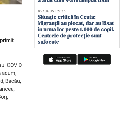
a aflat cum s-a întâmplat totul
05 AUGUST 2026
Situație critică în Ceuta:
Migranții au plecat, dar au lăsat
în urma lor peste 1.000 de copii.
Centrele de protecție sunt
primit
sufocate
usul COVID
nă acum,
ad, Bacău,
rancea,
orj,