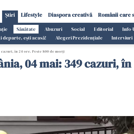
Știri
Lifestyle
Diaspora creativă
Românii care 
ație
Sănătate
Abuzuri
Social
Editorial
Info-
ti departe, ești acasă!
Alegeri Prezidențiale
Interviuri
cazuri, în 24 ore. Peste 800 de morți
ia, 04 mai: 349 cazuri, în 