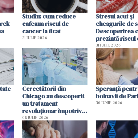
Studiu: cum reduce
Stresul acut și
erck
cafeaua riscul de
cheagurile de 
ea
cancer la ficat
Descoperirea 
prezintă riscul
31 IULIE 2026
infarct
31 IULIE 2026
tate
Cercetătorii din
Speranță pentr
Chicago au descoperit
bolnavii de Par
un tratament
30 IUNIE 2026
revoluționar împotriva
cancerului. Sunt
08 IULIE 2026
folosite chiar bacteriile
tumorale