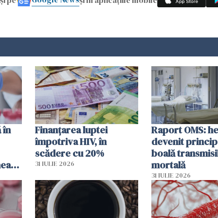
 în
Finanțarea luptei
Raport OMS: he
împotriva HIV, în
devenit princip
scădere cu 20%
boală transmisi
hează
mortală
31 IULIE 2026
lor
31 IULIE 2026