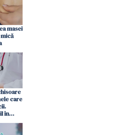
rea masei
 mică
a
chisoare
ele care
ii.
l în