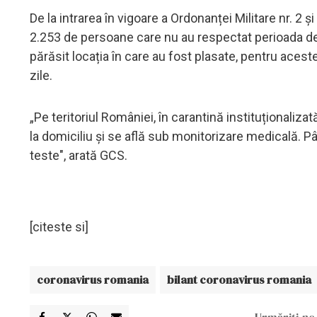
De la intrarea în vigoare a Ordonanței Militare nr. 2 ș
2.253 de persoane care nu au respectat perioada de
părăsit locația în care au fost plasate, pentru aces
zile.
„Pe teritoriul României, în carantină instituționaliz
la domiciliu și se află sub monitorizare medicală. Pâ
teste", arată GCS.
[citeste si]
coronavirus romania
bilant coronavirus romania
Urmăriți-ne 