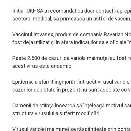
Iniţial, UKHSA a recomandat ca doar contacţii apropiaţ
sectorul medical, să primească un astfel de vaccin
Vaccinul Imvanex, produs de compania Bavarian Nordi
fost deja utilizat şi în afara indicaţiilor sale oficiale
Peste 2.500 de cazuri de variola maimuţei au fost rapo
acest virus este endemic.
Epidemia a stârnit îngrijorări, întrucât virusul variole
cazurilor depistate în prezent nu sunt asociate cu viz
Oamenii de ştiinţă încearcă să înţeleagă motivul care
structura virusului a suferit modificări.
Virusul variolei maimuţei se răspândeşte prin conta