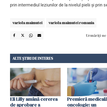
prin intermediul leziunilor de la nivelul pielii şi prin s
variola maimutei
variola maimutei romania
Urmăriți-ne 
ALTE ȘTIRI DE INTERES
Eli Lilly amână cererea
Premieră medicală
de aprobare a
oncologie: un