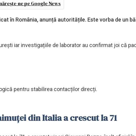
ărește-ne pe Google News
icat în România, anunță autoritățile. Este vorba de un b
ești iar investigațiile de laborator au confirmat joi că pa
că pentru stabilirea contacților direcți.
muţei din Italia a crescut la 71