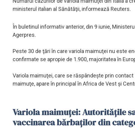
Numărul cazurilor de variola maimuţei din Italia a cre
ministerul italian al Sănătăţii, informează Reuters.
În buletinul informativ anterior, din 9 iunie, Minist
Agerpres.
Peste 30 de ţări în care variola maimuţei nu este en
confirmate se apropie de 1.900, majoritatea în Euro
Variola maimuţei, care se răspândeşte prin contact a
maimuţe, apare în principal în Africa de Vest şi Cent
Variola maimuţei: Autorităţile 
vaccinarea bărbaţilor din catego