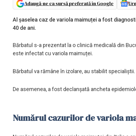
Adaugă-ne ca sursă preferată în Google
Urm
Al șaselea caz de variola maimuței a fost diagnost
40 de ani.
Bărbatul s-a prezentat la o clinică medicală din Bucur
este infectat cu variola maimuței.
Bărbatul va rămâne în izolare, au stabilit specialiștii.
De asemenea, a fost declanșată ancheta epidemiologi
Numărul cazurilor de variola mai