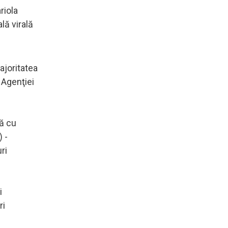
riola
lă virală
ajoritatea
t Agenţiei
ră cu
 -
ri
i
ri