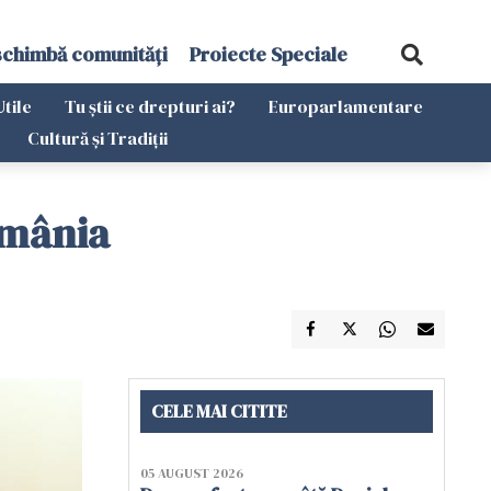
schimbă comunități
Proiecte Speciale
Utile
Tu știi ce drepturi ai?
Europarlamentare
Cultură și Tradiții
omânia
CELE MAI CITITE
05 AUGUST 2026