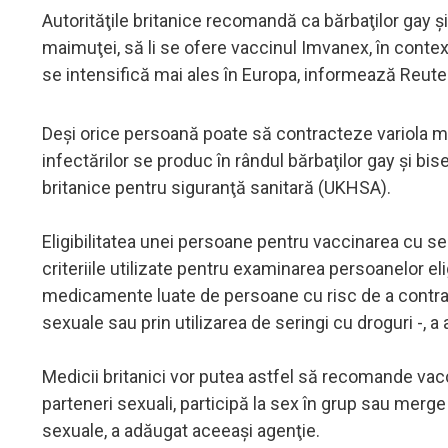
Autorităţile britanice recomandă ca bărbaţilor gay şi 
maimuţei, să li se ofere vaccinul Imvanex, în contex
se intensifică mai ales în Europa, informează Reute
Deşi orice persoană poate să contracteze variola m
infectărilor se produc în rândul bărbaţilor gay şi bise
britanice pentru siguranţă sanitară (UKHSA).
Eligibilitatea unei persoane pentru vaccinarea cu ser
criteriile utilizate pentru examinarea persoanelor el
medicamente luate de persoane cu risc de a contract
sexuale sau prin utilizarea de seringi cu droguri -, 
Medicii britanici vor putea astfel să recomande vac
parteneri sexuali, participă la sex în grup sau merge
sexuale, a adăugat aceeaşi agenţie.