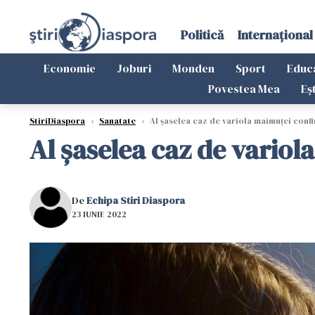
Politică
Internațional
Economie
Joburi
Monden
Sport
Educ
Povestea Mea
Eș
StiriDiaspora
›
Sanatate
›
Al șaselea caz de variola maimuței conf
Al șaselea caz de vario
De
Echipa Stiri Diaspora
23 IUNIE 2022