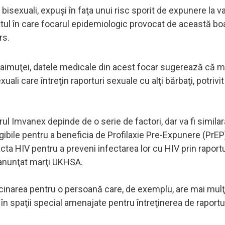
bisexuali, expuşi în faţa unui risc sporit de expunere la va
tul în care focarul epidemiologic provocat de această boa
rs.
aimuţei, datele medicale din acest focar sugerează că m
xuali care întreţin raporturi sexuale cu alţi bărbaţi, potrivi
ul Imvanex depinde de o serie de factori, dar va fi simila
igibile pentru a beneficia de Profilaxie Pre-Expunere (PrEP)
a HIV pentru a preveni infectarea lor cu HIV prin raportu
a anunţat marţi UKHSA.
cinarea pentru o persoană care, de exemplu, are mai mulţ
 în spaţii special amenajate pentru întreţinerea de raportu