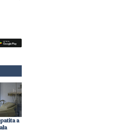
patita a
ala