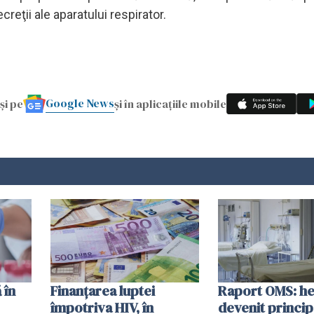
ecreţii ale aparatului respirator.
Google News
și pe
și în aplicațiile mobile
 în
Finanțarea luptei
Raport OMS: he
împotriva HIV, în
devenit princip