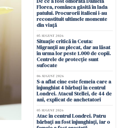
De ce a fost omorâtă Daniela
Florea, românca găsită în lada
patului. Procurorii italieni i-au
reconstituit ultimele momente
din viață
05 AUGUST 2026
Situație critică în Ceuta:
Migranții au plecat, dar au lăsat
în urma lor peste 1.000 de copii.
Centrele de protecție sunt
sufocate
06 AUGUST 2026
S-a aflat cine este femeia care a
înjunghiat 4 bărbați în centrul
Londrei. Atacul Stellei, de 44 de
ani, explicat de anchetatori
05 AUGUST 2026
Atac în centrul Londrei. Patru
bărbați au fost înjunghiați, iar o
femeie a fost arestată