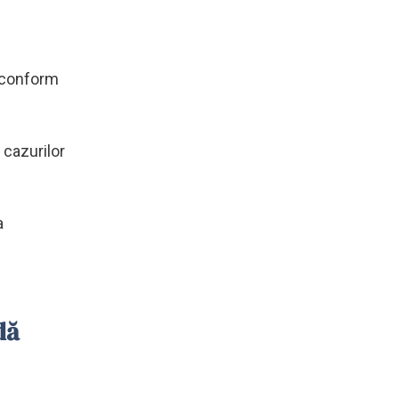
, conform
 cazurilor
a
dă