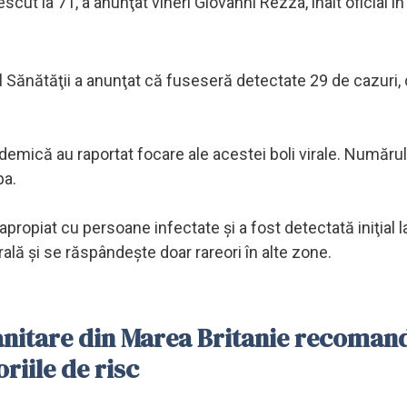
scut la 71, a anunţat vineri Giovanni Rezza, înalt oficial în
erul Sănătăţii a anunţat că fuseseră detectate 29 de cazuri
demică au raportat focare ale acestei boli virale. Numărul
pa.
propiat cu persoane infectate şi a fost detectată iniţial l
rală şi se răspândeşte doar rareori în alte zone.
sanitare din Marea Britanie recoman
riile de risc