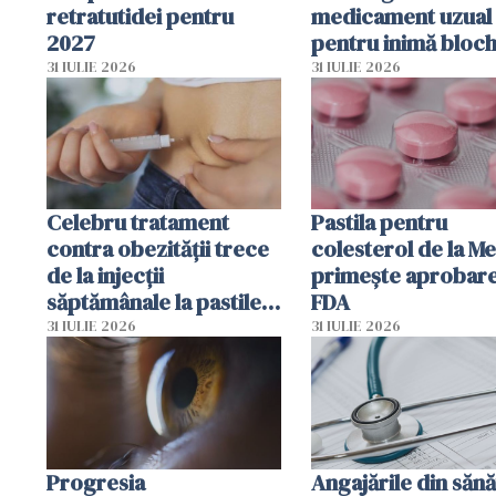
retratutidei pentru
medicament uzual
2027
pentru inimă bloc
dezvoltarea celule
31 IULIE 2026
31 IULIE 2026
canceroase.
Celebru tratament
Pastila pentru
contra obezității trece
colesterol de la M
de la injecții
primește aprobar
săptămânale la pastile
FDA
zilnice
31 IULIE 2026
31 IULIE 2026
Progresia
Angajările din sănă