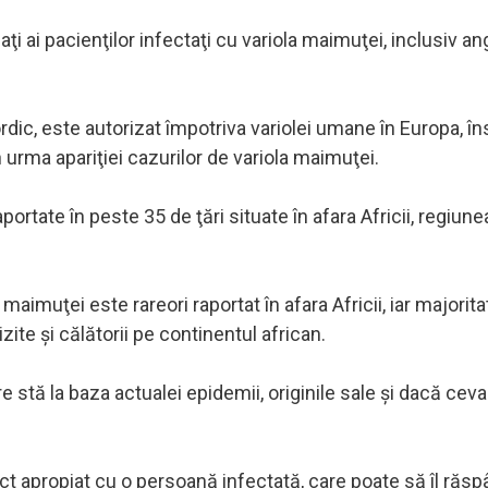
i ai pacienţilor infectaţi cu variola maimuţei, inclusiv ang
.
c, este autorizat împotriva variolei umane în Europa, îns
 în urma apariţiei cazurilor de variola maimuţei.
rtate în peste 35 de ţări situate în afara Africii, regiune
i maimuţei este rareori raportat în afara Africii, iar majorit
ite şi călătorii pe continentul african.
 stă la baza actualei epidemii, originile sale şi dacă ceva
ct apropiat cu o persoană infectată, care poate să îl ră