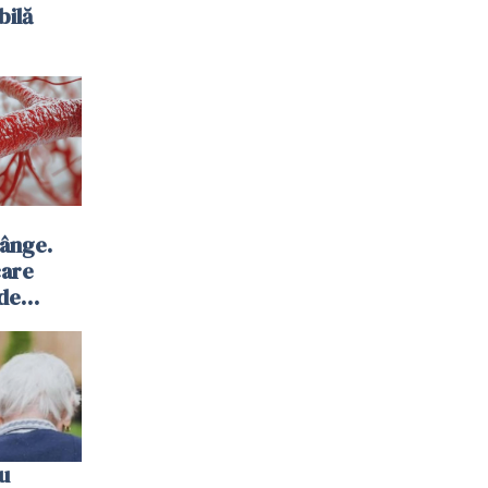
bilă
sânge.
care
 de
u