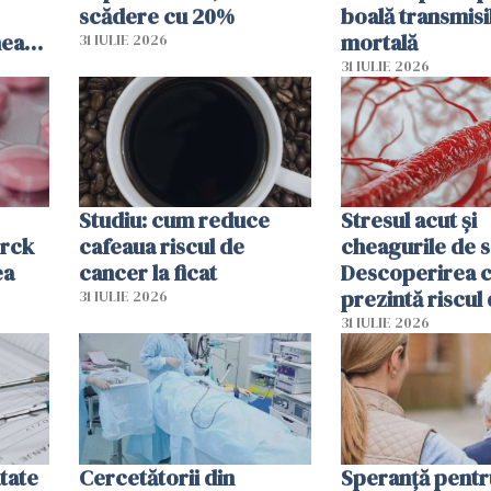
scădere cu 20%
boală transmisi
hează
mortală
31 IULIE 2026
lor
31 IULIE 2026
Studiu: cum reduce
Stresul acut și
erck
cafeaua riscul de
cheagurile de 
ea
cancer la ficat
Descoperirea 
prezintă riscul
31 IULIE 2026
infarct
31 IULIE 2026
tate
Cercetătorii din
Speranță pentr