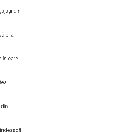
ajaţii din
ă el a
a în care
atea
 din
spândească