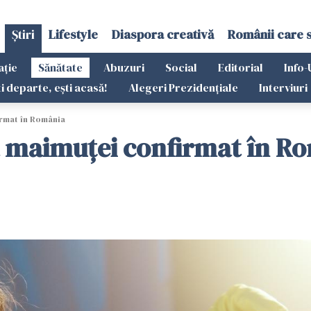
Știri
Lifestyle
Diaspora creativă
Românii care 
ație
Sănătate
Abuzuri
Social
Editorial
Info-
ti departe, ești acasă!
Alegeri Prezidențiale
Interviuri
irmat în România
la maimuței confirmat în R