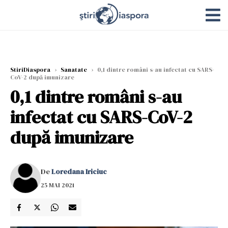
StiriDiaspora
›
Sanatate
›
0,1 dintre români s-au infectat cu SARS-
CoV-2 după imunizare
0,1 dintre români s-au
infectat cu SARS-CoV-2
după imunizare
De
Loredana Iriciuc
25 MAI 2021