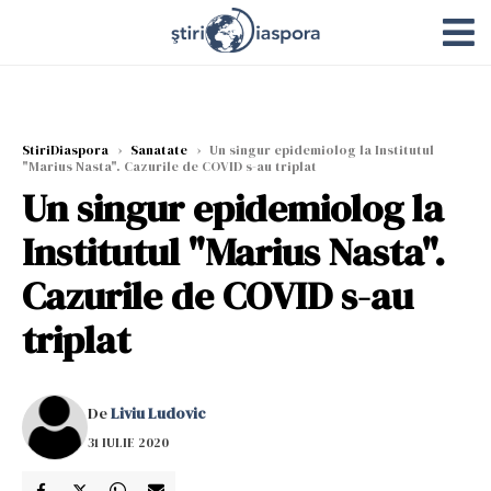
StiriDiaspora
›
Sanatate
›
Un singur epidemiolog la Institutul
"Marius Nasta". Cazurile de COVID s-au triplat
Un singur epidemiolog la
Institutul "Marius Nasta".
Cazurile de COVID s-au
triplat
De
Liviu Ludovic
31 IULIE 2020