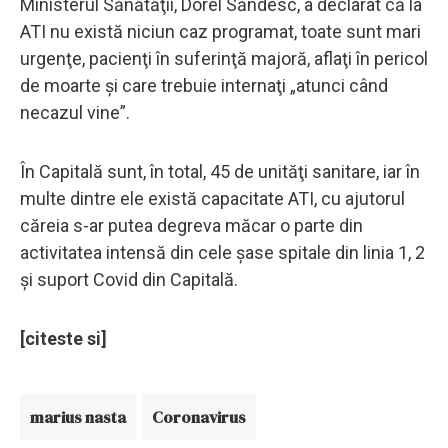
Ministerul Sănătăţii, Dorel Săndesc, a declarat că la
ATI nu există niciun caz programat, toate sunt mari
urgenţe, pacienţi în suferinţă majoră, aflaţi în pericol
de moarte şi care trebuie internaţi „atunci când
necazul vine”.
În Capitală sunt, în total, 45 de unităţi sanitare, iar în
multe dintre ele există capacitate ATI, cu ajutorul
căreia s-ar putea degreva măcar o parte din
activitatea intensă din cele şase spitale din linia 1, 2
şi suport Covid din Capitală.
[citeste si]
marius nasta
Coronavirus