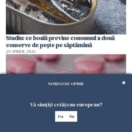
Studiu: ce boală previne consumul a două
conserve de pește pe săptămână
29 APRILIE 2026
SONDAJ DE OPINIE
Vă simțiți cetățean european?
Da
Nu
FDA aprobă o nouă pastilă pentru slăbit
29 APRILIE 2026