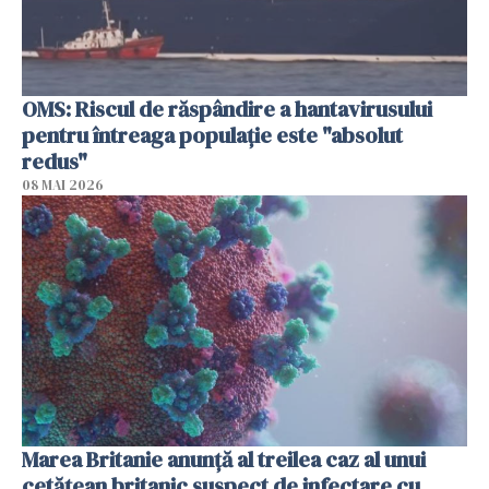
OMS: Riscul de răspândire a hantavirusului
pentru întreaga populaţie este "absolut
redus"
08 MAI 2026
Marea Britanie anunţă al treilea caz al unui
cetăţean britanic suspect de infectare cu