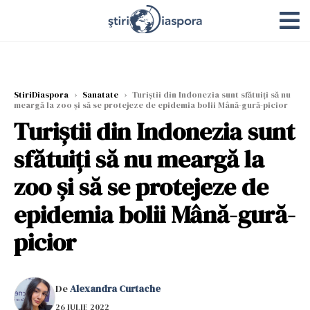
StiriDiaspora
›
Sanatate
›
Turiștii din Indonezia sunt sfătuiți să nu
meargă la zoo și să se protejeze de epidemia bolii Mână-gură-picior
Turiștii din Indonezia sunt
sfătuiți să nu meargă la
zoo și să se protejeze de
epidemia bolii Mână-gură-
picior
De
Alexandra Curtache
26 IULIE 2022