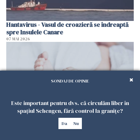
Hantavirus - Vasul de croazieră se îndreaptă
spre Insulele Canare
07 MAI 2026
SONDAJ DE OPINIE
Este important pentru dvs. că circulăm liber în
spațiul Schengen, fără control la granițe?
O femeie din Spania va fi despăgubită cu
Da
Nu
peste 13 milioane de euro pentru neglijenţă
medicală în timpul naşterii
04 MAI 2026