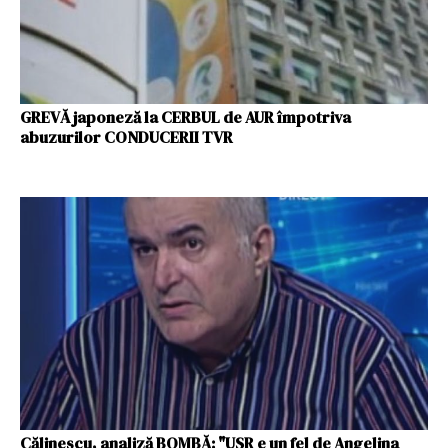
GREVĂ japoneză la CERBUL de AUR împotriva
abuzurilor CONDUCERII TVR
Călinescu, analiză BOMBĂ: "USR e un fel de Angelina