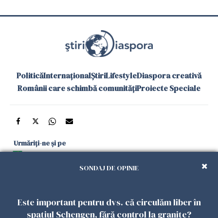
Politică
Internațional
Știri
Lifestyle
Diaspora creativă
Românii care schimbă comunități
Proiecte Speciale
Urmăriți-ne și pe
Google News
SONDAJ DE OPINIE
și în aplicațiile mobile
Este important pentru dvs. că circulăm liber în
Politica de
Politica
Gestionați
Contact
Declarație de
spațiul Schengen, fără control la granițe?