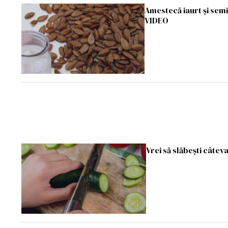
Amestecă iaurt și semin
VIDEO
Vrei să slăbești câtev