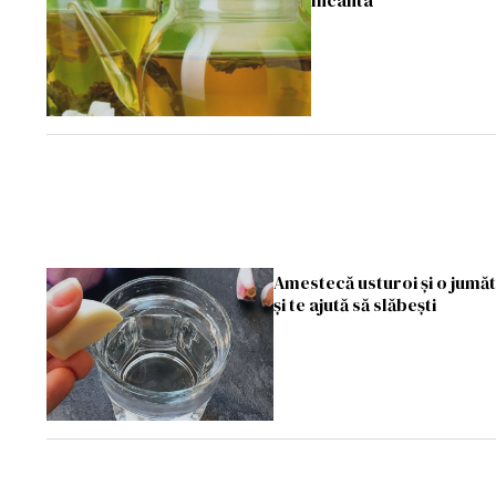
încânta
Amestecă usturoi și o jumăt
și te ajută să slăbești