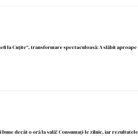
efi la Cuțite“, transformare spectaculoasă: A slăbit aproape
 bune decât o oră la sală! Consumați-le zilnic, iar rezultatele