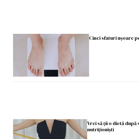
Cinci sfaturi ușoare 
Vrei să ții o dietă dup
nutriționiști