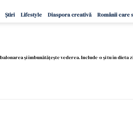
Știri
Lifestyle
Diaspora creativă
Românii care 
lonarea și îmbunătățește vederea. Include-o și tu în dieta zi