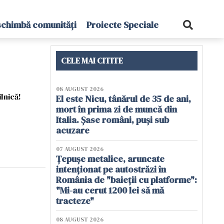
schimbă comunități
Proiecte Speciale
CELE MAI CITITE
08 AUGUST 2026
lnică!
El este Nicu, tânărul de 35 de ani,
mort în prima zi de muncă din
Italia. Șase români, puși sub
acuzare
07 AUGUST 2026
Țepușe metalice, aruncate
intenționat pe autostrăzi în
România de "baieții cu platforme":
"Mi-au cerut 1200 lei să mă
tracteze"
08 AUGUST 2026