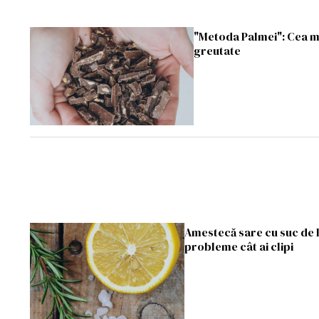
"Metoda Palmei": Cea ma
greutate
Amestecă sare cu suc de l
probleme cât ai clipi