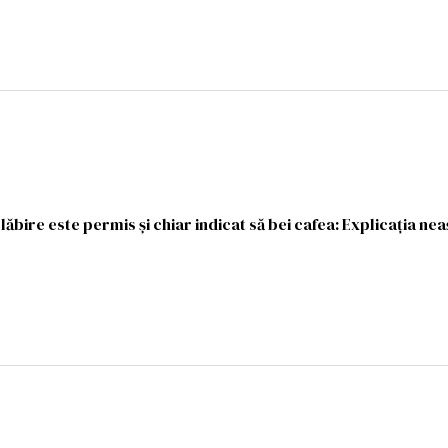
slăbire este permis și chiar indicat să bei cafea: Explicația ne