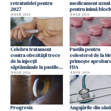
retratutidei pentru
medicament uzual
2027
pentru inimă bloc
dezvoltarea celule
31 IULIE 2026
31 IULIE 2026
canceroase.
Celebru tratament
Pastila pentru
contra obezității trece
colesterol de la M
de la injecții
primește aprobar
săptămânale la pastile
FDA
zilnice
31 IULIE 2026
31 IULIE 2026
Progresia
Angajările din sănă