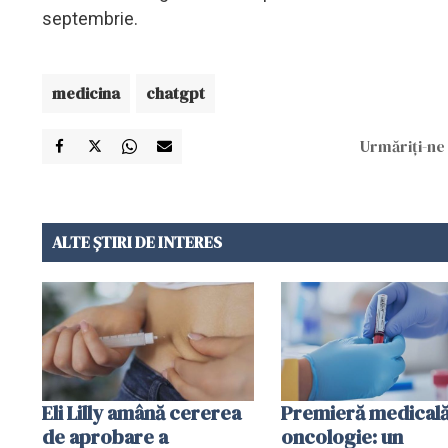
septembrie.
medicina
chatgpt
Urmăriți-ne 
ALTE ȘTIRI DE INTERES
Eli Lilly amână cererea
Premieră medicală
de aprobare a
oncologie: un