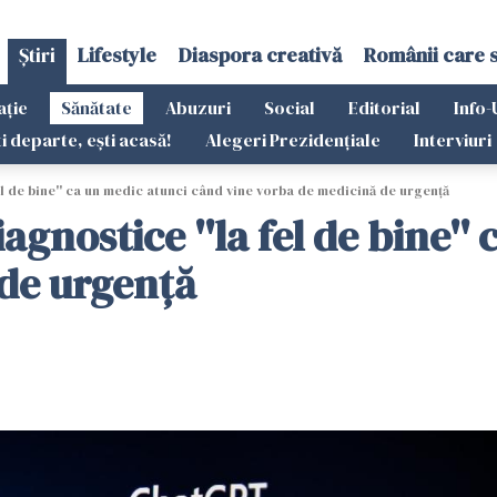
Știri
Lifestyle
Diaspora creativă
Românii care 
ație
Sănătate
Abuzuri
Social
Editorial
Info-
ti departe, ești acasă!
Alegeri Prezidențiale
Interviuri
l de bine'' ca un medic atunci când vine vorba de medicină de urgenţă
gnostice ''la fel de bine''
 de urgenţă