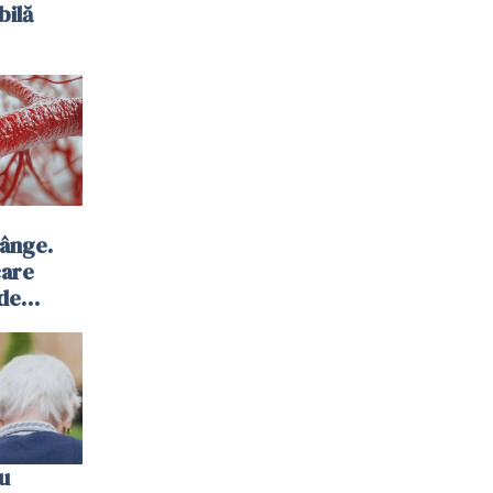
bilă
sânge.
care
 de
u