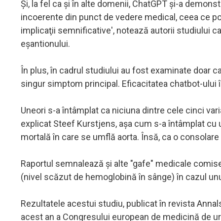
Şi, la fel ca şi în alte domenii, ChatGPT şi-a demons
incoerente din punct de vedere medical, ceea ce poa
implicaţii semnificative', notează autorii studiului
eşantionului.
În plus, în cadrul studiului au fost examinate doar c
singur simptom principal. Eficacitatea chatbot-ului 
Uneori s-a întâmplat ca niciuna dintre cele cinci va
explicat Steef Kurstjens, aşa cum s-a întâmplat cu 
mortală în care se umflă aorta. Însă, ca o consolare
Raportul semnalează şi alte "gafe" medicale comise
(nivel scăzut de hemoglobină în sânge) în cazul unu
Rezultatele acestui studiu, publicat în revista Annal
acest an a Congresului european de medicină de urg