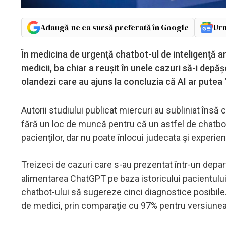
Adaugă-ne ca sursă preferată în Google
Urm
În medicina de urgenţă chatbot-ul de inteligenţă ar
medicii, ba chiar a reuşit în unele cazuri să-i dep
olandezi care au ajuns la concluzia că AI ar putea
Autorii studiului publicat miercuri au subliniat îns
fără un loc de muncă pentru că un astfel de chatbot
pacienţilor, dar nu poate înlocui judecata şi experi
Treizeci de cazuri care s-au prezentat într-un depar
alimentarea ChatGPT pe baza istoricului pacientului, 
chatbot-ului să sugereze cinci diagnostice posibile.
de medici, prin comparaţie cu 97% pentru versiunea