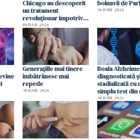
Chicago au descoperit
bolnavii de Par
un tratament
30 IUNIE 2026
revoluționar împotriva
cancerului. Sunt
08 IULIE 2026
folosite chiar bacteriile
tumorale
Generațiile mai tinere
Boala Alzheime
evine
îmbătrânesc mai
diagnosticată ș
i
repede
stadializată cu 
simplu test din
30 IUNIE 2026
30 IUNIE 2026