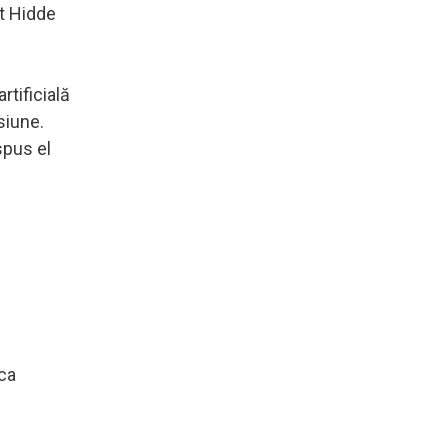
at Hidde
rtificială
siune.
spus el
ica