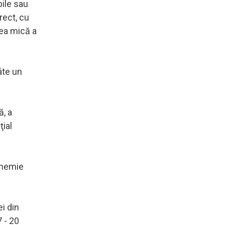
bile sau
rect, cu
nea mică a
âte un
ă, a
ţial
anemie
i din
 - 20