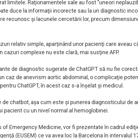
trat limitele. Raţionamentele sale au fost "uneori neplauzi
te duce la informaţii incorecte sau la un diagnostic inco
 care recunosc şi lacunele cercetării lor, precum dimensiu
azuri relativ simple, aparţinând unor pacienţi care aveau c
în cazuri complexe nu este clară, mai susţine AFP.
riante de diagnostic sugerate de ChatGPT să nu fie corect
un caz de anevrism aortic abdominal, o complicaţie poten
 pentru ChatGPT, în acest caz s-a înşelat şi medicul.
 de chatbot, aşa cum este şi punerea diagnosticului de 
i pacient cu un nivel normal al hemoglobinei.
s of Emergency Medicine, vor fi prezentate în cadrul ediţie
enţă (EUSEM) ce va avea loc la Barcelona în intervalul 17