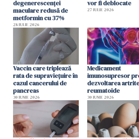
degenerescenței
vor fi deblocate
maculare redusă de
27 IULIE 2026
metformin cu 37%
28 IULIE 2026
Vaccin care triplează
Medicament
rata de supraviețuire în
imunosupresor pr
cazul cancerului de
dezvoltarea artrite
pancreas
reumatoide
30 IUNIE 2026
30 IUNIE 2026