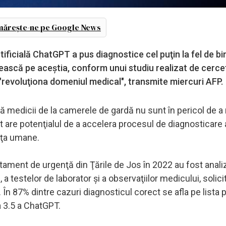
ărește-ne pe Google News
tificială ChatGPT a pus diagnostice cel puţin la fel de bi
ăşească pe aceştia, conform unui studiu realizat de cerce
 "revoluţiona domeniul medical", transmite miercuri AFP.
ă că medicii de la camerele de gardă nu sunt în pericol de 
 are potenţialul de a accelera procesul de diagnosticare 
enţa umane.
tament de urgenţă din Ţările de Jos în 2022 au fost anali
a testelor de laborator şi a observaţiilor medicului, solici
 În 87% dintre cazuri diagnosticul corect se afla pe lista
 3.5 a ChatGPT.