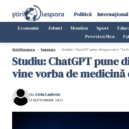
Politică
Internațional
Economie
Joburi
Monden
Sport
Educ
Povestea Mea
Eș
StiriDiaspora
›
Sanatate
›
Studiu: ChatGPT pune diagnostice ''la fe
Studiu: ChatGPT pune dia
vine vorba de medicină
De
Liviu Ludovic
13 SEPTEMBRIE 2023