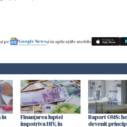
Google News
și pe
și în aplicațiile mobile
 în
Finanțarea luptei
Raport OMS: he
împotriva HIV, în
devenit princip