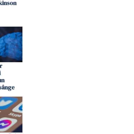
kinson
r
i
un
 sânge