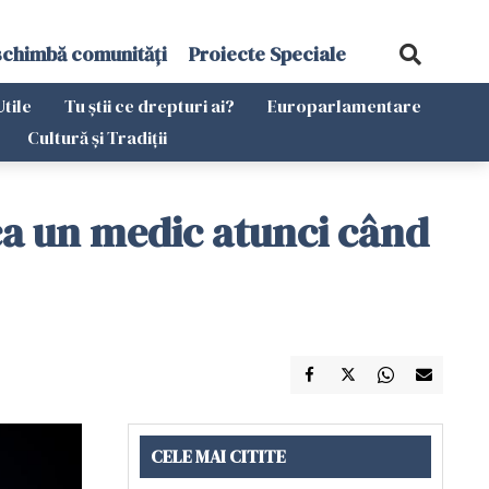
schimbă comunități
Proiecte Speciale
Utile
Tu știi ce drepturi ai?
Europarlamentare
Cultură și Tradiții
 ca un medic atunci când
CELE MAI CITITE