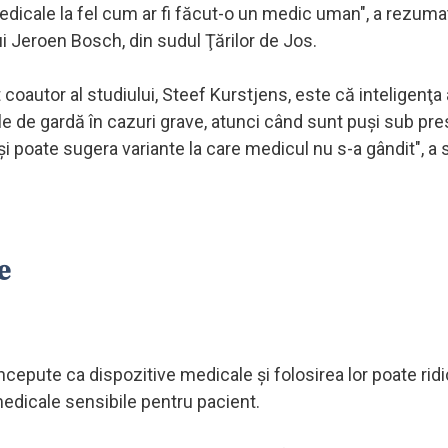
edicale la fel cum ar fi făcut-o un medic uman", a rezum
ui Jeroen Bosch, din sudul Ţărilor de Jos.
oautor al studiului, Steef Kurstjens, este că inteligenţa a
ele de gardă în cazuri grave, atunci când sunt puşi sub pre
 şi poate sugera variante la care medicul nu s-a gândit", a 
e
cepute ca dispozitive medicale şi folosirea lor poate rid
medicale sensibile pentru pacient.