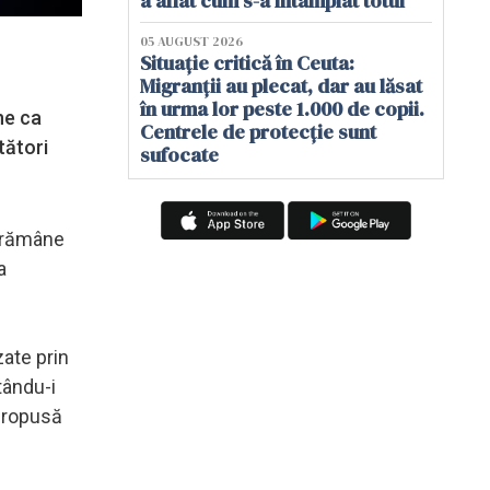
a aflat cum s-a întâmplat totul
05 AUGUST 2026
Situație critică în Ceuta:
Migranții au plecat, dar au lăsat
în urma lor peste 1.000 de copii.
ne ca
Centrele de protecție sunt
tători
sufocate
a rămâne
a
zate prin
tându-i
 propusă