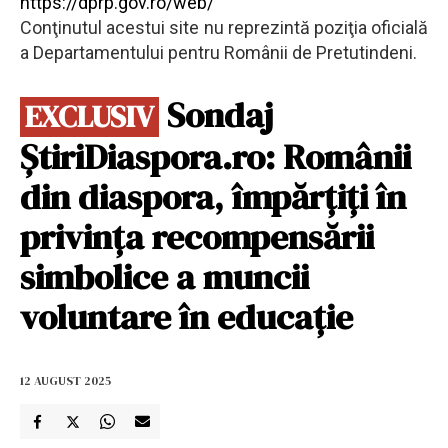
https://dprp.gov.ro/web/
Conţinutul acestui site nu reprezintă poziţia oficială
a Departamentului pentru Românii de Pretutindeni.
Sondaj
EXCLUSIV
ȘtiriDiaspora.ro: Românii
din diaspora, împărțiți în
privința recompensării
simbolice a muncii
voluntare în educație
12 AUGUST 2025