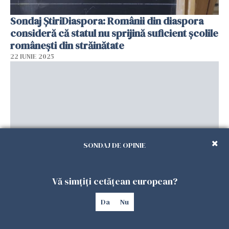
Sondaj ȘtiriDiaspora: Românii din diaspora
consideră că statul nu sprijină suficient școlile
românești din străinătate
22 IUNIE 2025
SONDAJ DE OPINIE
Vă simțiți cetățean european?
Sondaj: Peste 87% dintre români consideră
că identitatea națională nu poate fi păstrată
Da
Nu
fără cunoașterea limbii române
21 IUNIE 2025