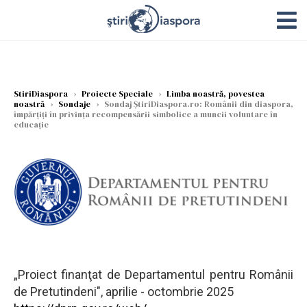
StiriDiaspora
›
Proiecte Speciale
›
Limba noastră, povestea
noastră
›
Sondaje
›
Sondaj ȘtiriDiaspora.ro: Românii din diaspora,
împărțiți în privința recompensării simbolice a muncii voluntare în
educație
„Proiect finanţat de Departamentul pentru Românii
de Pretutindeni", aprilie - octombrie 2025