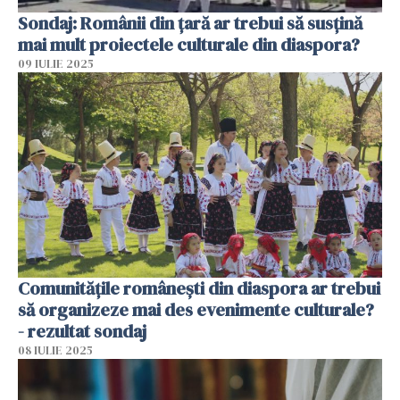
Sondaj: Românii din țară ar trebui să susțină
mai mult proiectele culturale din diaspora?
09 IULIE 2025
Comunitățile românești din diaspora ar trebui
să organizeze mai des evenimente culturale?
- rezultat sondaj
08 IULIE 2025