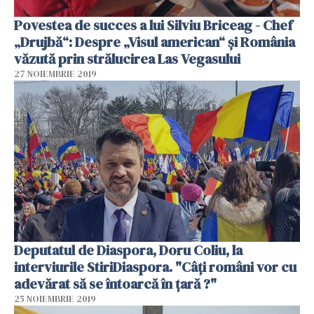
Povestea de succes a lui Silviu Briceag - Chef
„Drujbă“: Despre „Visul american“ și România
văzută prin strălucirea Las Vegasului
27 NOIEMBRIE 2019
Deputatul de Diaspora, Doru Coliu, la
interviurile StiriDiaspora. "Câți români vor cu
adevărat să se întoarcă în țară ?"
25 NOIEMBRIE 2019