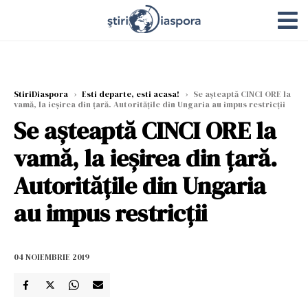
StiriDiaspora
›
Esti departe, esti acasa!
›
Se așteaptă CINCI ORE la
vamă, la ieșirea din țară. Autoritățile din Ungaria au impus restricții
Se așteaptă CINCI ORE la
vamă, la ieșirea din țară.
Autoritățile din Ungaria
au impus restricții
04 NOIEMBRIE 2019