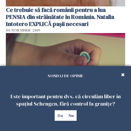
Ce trebuie să facă românii pentru a lua
PENSIA din străinătate în România. Natalia
Intotero EXPLICĂ pașii necesari
06 NOIEMBRIE 2019
SONDAJ DE OPINIE
Este important pentru dvs. că circulăm liber în
Unde şi cum pot beneficia copiii din
spațiul Schengen, fără control la granițe?
DIASPORA de cursuri în limba ROMÂNĂ
Da
Nu
06 NOIEMBRIE 2019