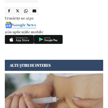
Urmăriți-ne și pe
Google News
și în aplicațiile mobile
ALTE ȘTIRI DE INTERES