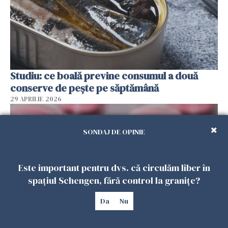
Studiu: ce boală previne consumul a două
conserve de pește pe săptămână
29 APRILIE 2026
SONDAJ DE OPINIE
Este important pentru dvs. că circulăm liber în
spațiul Schengen, fără control la granițe?
Da
Nu
FDA aprobă o nouă pastilă pentru slăbit