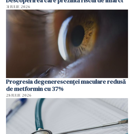
Descoperirea care prezintă riscul de infarct
31 IULIE 2026
Progresia degenerescenței maculare redusă
de metformin cu 37%
28 IULIE 2026