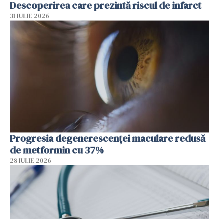
Descoperirea care prezintă riscul de infarct
31 IULIE 2026
Progresia degenerescenței maculare redusă
de metformin cu 37%
28 IULIE 2026