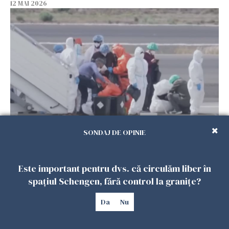
12 MAI 2026
Au inceput evacuările de pe MV Hondius: Un
SONDAJ DE OPINIE
american, testat pozitiv la hantavirus. Cinci
pasageri francezi au intrat în izolare
Este important pentru dvs. că circulăm liber în
11 MAI 2026
spațiul Schengen, fără control la granițe?
Da
Nu