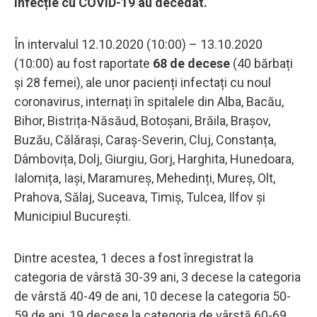
infecție cu COVID-19 au decedat.
În intervalul 12.10.2020 (10:00) – 13.10.2020
(10:00) au fost raportate
68 de decese
(40 bărbați
și 28 femei), ale unor pacienți infectați cu noul
coronavirus, internați în spitalele din Alba, Bacău,
Bihor, Bistrița-Năsăud, Botoșani, Brăila, Brașov,
Buzău, Călărași, Caraș-Severin, Cluj, Constanța,
Dâmbovița, Dolj, Giurgiu, Gorj, Harghita, Hunedoara,
Ialomița, Iași, Maramureș, Mehedinți, Mureș, Olt,
Prahova, Sălaj, Suceava, Timiș, Tulcea, Ilfov și
Municipiul București.
Dintre acestea, 1 deces a fost înregistrat la
categoria de vârstă 30-39 ani, 3 decese la categoria
de vârstă 40-49 de ani, 10 decese la categoria 50-
59 de ani, 19 decese la categoria de vârstă 60-69