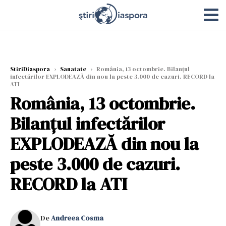
StiriDiaspora
›
Sanatate
›
România, 13 octombrie. Bilanţul
infectărilor EXPLODEAZĂ din nou la peste 3.000 de cazuri. RECORD la
ATI
România, 13 octombrie.
Bilanţul infectărilor
EXPLODEAZĂ din nou la
peste 3.000 de cazuri.
RECORD la ATI
De
Andreea Cosma