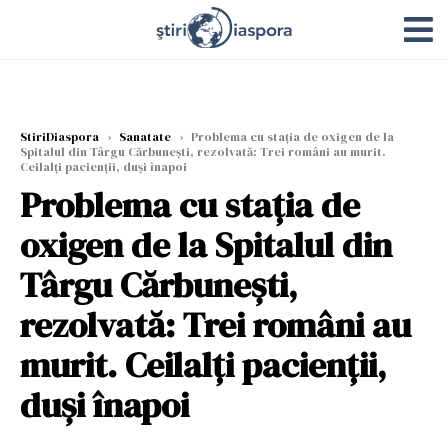
StiriDiaspora
›
Sanatate
›
Problema cu stația de oxigen de la
Spitalul din Târgu Cărbunești, rezolvată: Trei români au murit.
Ceilalți pacienții, duși înapoi
Problema cu stația de
oxigen de la Spitalul din
Târgu Cărbunești,
rezolvată: Trei români au
murit. Ceilalți pacienții,
duși înapoi