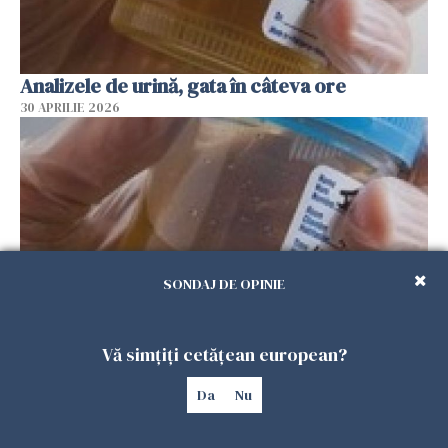
Analizele de urină, gata în câteva ore
30 APRILIE 2026
SONDAJ DE OPINIE
Vă simțiți cetățean european?
Nou test de urină, ajutor pentru bolnavii de
cancer de vezică
Da
Nu
30 APRILIE 2026