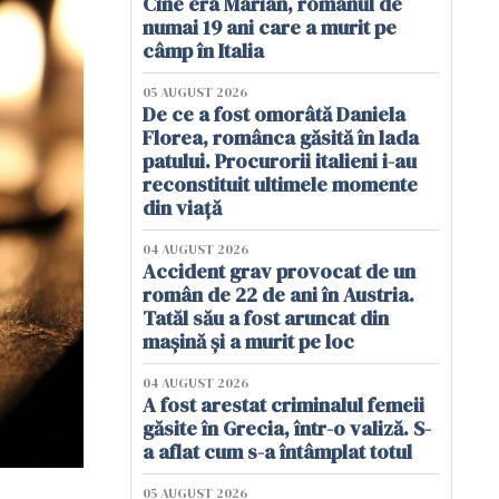
Cine era Marian, românul de
numai 19 ani care a murit pe
câmp în Italia
05 AUGUST 2026
De ce a fost omorâtă Daniela
Florea, românca găsită în lada
patului. Procurorii italieni i-au
reconstituit ultimele momente
din viață
04 AUGUST 2026
Accident grav provocat de un
român de 22 de ani în Austria.
Tatăl său a fost aruncat din
mașină și a murit pe loc
04 AUGUST 2026
A fost arestat criminalul femeii
găsite în Grecia, într-o valiză. S-
a aflat cum s-a întâmplat totul
05 AUGUST 2026