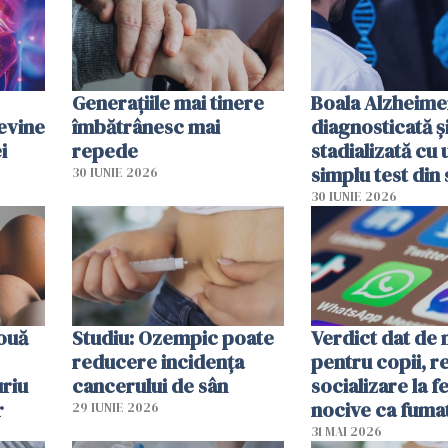
tumorale
Generațiile mai tinere
Boala Alzheime
evine
îmbătrânesc mai
diagnosticată ș
i
repede
stadializată cu 
simplu test din
30 IUNIE 2026
30 IUNIE 2026
 ouă
Studiu: Ozempic poate
Verdict dat de 
reducere incidența
pentru copii, r
uriu
cancerului de sân
socializare la f
r
nocive ca fuma
29 IUNIE 2026
31 MAI 2026