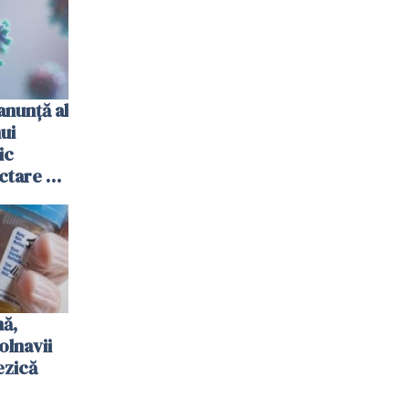
anunţă al
nui
ic
ctare cu
nă,
olnavii
ezică