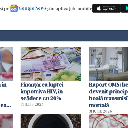
Google News
și pe
și în aplicațiile mobile
 în
Finanțarea luptei
Raport OMS: he
împotriva HIV, în
devenit princip
scădere cu 20%
boală transmisi
hează
mortală
31 IULIE 2026
lor
31 IULIE 2026