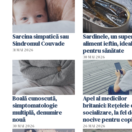
Sarcina simpatică sau
Sardinele, un supe
Sindromul Couvade
aliment ieftin, idea
pentru sănătate
31 MAI 2026
30 MAI 2026
Boală cunoscută,
Apel al medicilor
simptomatologie
britanici: Reţelele
multiplă, denumire
socializare, la fel d
nouă
nocive pentru copi
fumatul
30 MAI 2026
26 MAI 2026