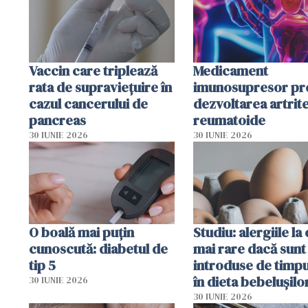
Vaccin care triplează
Medicament
rata de supraviețuire în
imunosupresor pr
cazul cancerului de
dezvoltarea artrite
pancreas
reumatoide
30 IUNIE 2026
30 IUNIE 2026
O boală mai puțin
Studiu: alergiile la
cunoscută: diabetul de
mai rare dacă sunt
tip 5
introduse de timp
în dieta bebelușilo
30 IUNIE 2026
30 IUNIE 2026