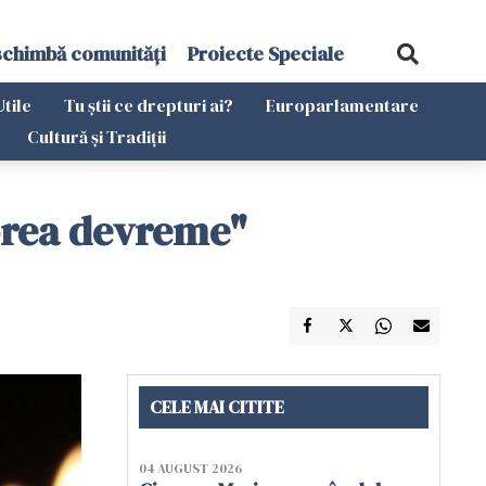
schimbă comunități
Proiecte Speciale
Utile
Tu știi ce drepturi ai?
Europarlamentare
Cultură și Tradiții
 prea devreme"
CELE MAI CITITE
04 AUGUST 2026