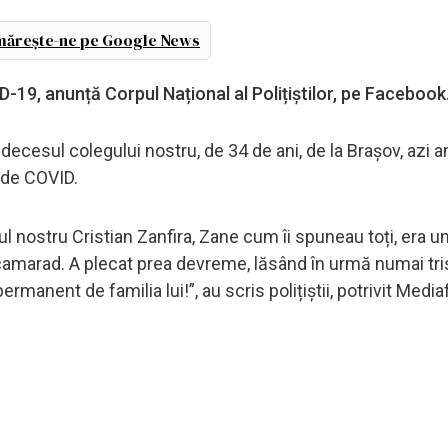
ărește-ne pe Google News
ID-19, anunță Corpul Național al Polițiștilor, pe Facebook
decesul colegului nostru, de 34 de ani, de la Brașov, azi a
s de COVID.
 nostru Cristian Zanfira, Zane cum îi spuneau toți, era u
 camarad. A plecat prea devreme, lăsând în urmă numai tri
rmanent de familia lui!”, au scris polițiștii, potrivit Media