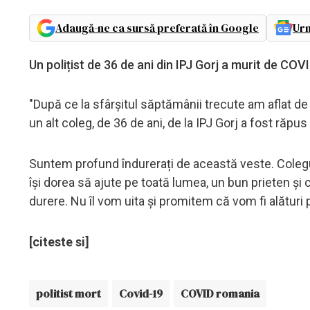
Adaugă-ne ca sursă preferată în Google
Urm
Un polițist de 36 de ani din IPJ Gorj a murit de COV
"După ce la sfârșitul săptămânii trecute am aflat de 
un alt coleg, de 36 de ani, de la IPJ Gorj a fost răpu
Suntem profund îndurerați de această veste. Colegul
își dorea să ajute pe toată lumea, un bun prieten și
durere. Nu îl vom uita și promitem că vom fi alături pe
[citeste si]
politist mort
Covid-19
COVID romania