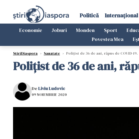
Politică
Internațional
Economie
Joburi
Monden
Sport
Educ
Povestea Mea
Eș
StiriDiaspora
›
Sanatate
›
Polițist de 36 de ani, răpus de COVID-19
Polițist de 36 de ani, r
De
Liviu Ludovic
09 NOIEMBRIE 2020