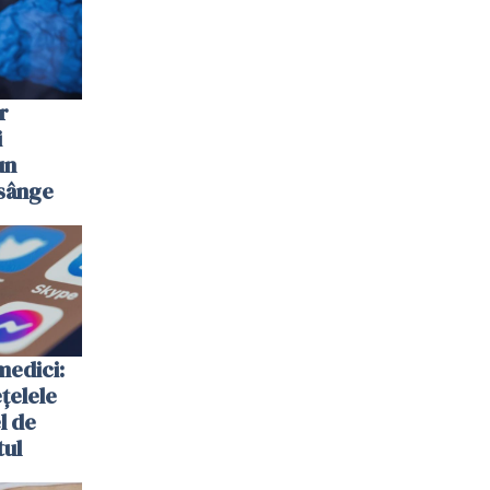
r
i
un
 sânge
medici:
ețelele
el de
tul