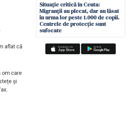
Situație critică în Ceuta:
Migranții au plecat, dar au lăsat
în urma lor peste 1.000 de copii.
Centrele de protecție sunt
.
sufocate
m aflat că
n om care
stețe și
fax.