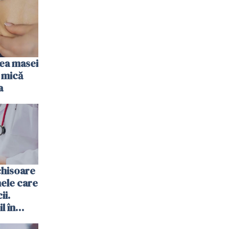
rea masei
 mică
a
chisoare
ele care
ii.
l în