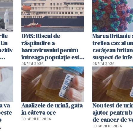
să fie auzită"
ile
OMS: Riscul de
Marea Britanie 
 Un
răspândire a
treilea caz al u
zitiv
hantavirusului pentru
cetăţean britan
întreaga populaţie este
suspect de infe
au
"absolut redus"
hantavirus
08 MAI 2026
08 MAI 2026
a va
Analizele de urină, gata
Nou test de uri
peste
în câteva ore
ajutor pentru b
o
de cancer de v
30 APRILIE 2026
30 APRILIE 2026