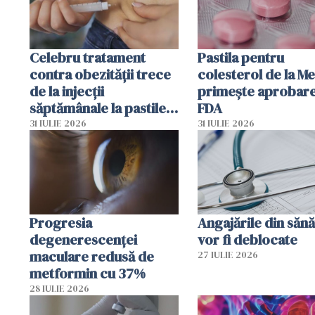
Celebru tratament
Pastila pentru
contra obezității trece
colesterol de la M
de la injecții
primește aprobar
săptămânale la pastile
FDA
zilnice
31 IULIE 2026
31 IULIE 2026
Progresia
Angajările din sănă
degenerescenței
vor fi deblocate
maculare redusă de
27 IULIE 2026
metformin cu 37%
28 IULIE 2026