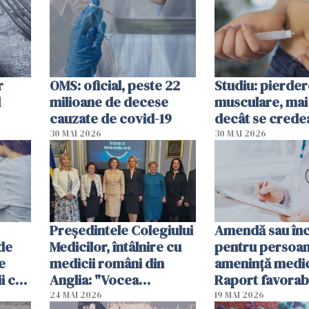
r
OMS: oficial, peste 22
Studiu: pierde
l
milioane de decese
musculare, mai
cauzate de covid-19
decât se crede
30 MAI 2026
30 MAI 2026
Președintele Colegiului
Amendă sau în
 de
Medicilor, întâlnire cu
pentru persoan
e
medicii români din
ameninţă medic
i ca
Anglia: "Vocea
Raport favorabi
dumneavoastră trebuie
Senat
24 MAI 2026
19 MAI 2026