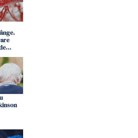
sânge.
care
 de
u
kinson