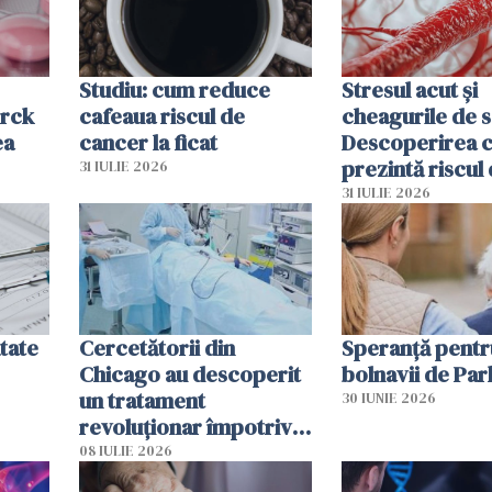
Studiu: cum reduce
Stresul acut și
erck
cafeaua riscul de
cheagurile de 
ea
cancer la ficat
Descoperirea 
prezintă riscul
31 IULIE 2026
infarct
31 IULIE 2026
tate
Cercetătorii din
Speranță pentr
Chicago au descoperit
bolnavii de Par
un tratament
30 IUNIE 2026
revoluționar împotriva
cancerului. Sunt
08 IULIE 2026
folosite chiar bacteriile