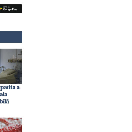
patita a
ala
bilă