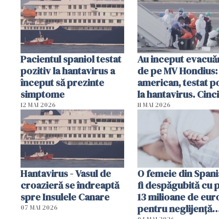
Pacientul spaniol testat
Au inceput evacuăr
pozitiv la hantavirus a
de pe MV Hondius:
început să prezinte
american, testat po
simptome
la hantavirus. Cinci
pasageri francezi 
12 MAI 2026
11 MAI 2026
intrat în izolare
Hantavirus - Vasul de
O femeie din Spani
croazieră se îndreaptă
fi despăgubită cu 
spre Insulele Canare
13 milioane de eur
pentru neglijenţă
07 MAI 2026