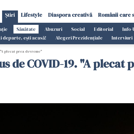
Știri
Lifestyle
Diaspora creativă
Românii care 
ație
Sănătate
Abuzuri
Social
Editorial
Info-
ti departe, ești acasă!
Alegeri Prezidențiale
Interviuri
. "A plecat prea devreme"
ăpus de COVID-19. "A plecat