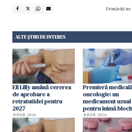
Urmăriți-ne 
ALTE ȘTIRI DE INTERES
Eli Lilly amână cererea
Premieră medicală
de aprobare a
oncologie: un
retratutidei pentru
medicament uzual
2027
pentru inimă bloc
dezvoltarea celule
31 IULIE 2026
31 IULIE 2026
canceroase.