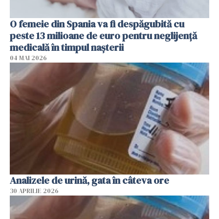
O femeie din Spania va fi despăgubită cu
peste 13 milioane de euro pentru neglijenţă
medicală în timpul naşterii
04 MAI 2026
Analizele de urină, gata în câteva ore
30 APRILIE 2026