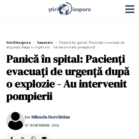
StiriDiaspora
›
Sanatate
›
Panică în spital: Pacienți evacuați de
urgență după o explozie - Au intervenit pompierii
Panică în spital: Pacienți
evacuați de urgență după
o explozie - Au intervenit
pompierii
De
Mihaela Horchidan
07 NOIEMBRIE 2021