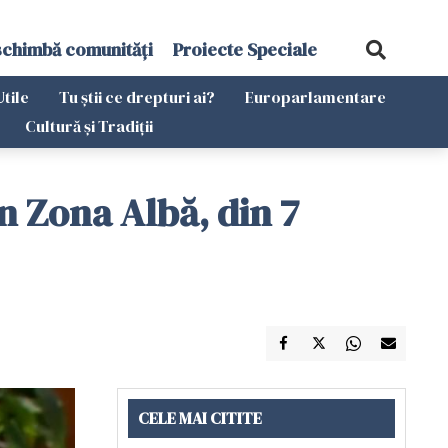
schimbă comunități
Proiecte Speciale
Utile
Tu știi ce drepturi ai?
Europarlamentare
Cultură și Tradiții
în Zona Albă, din 7
CELE MAI CITITE