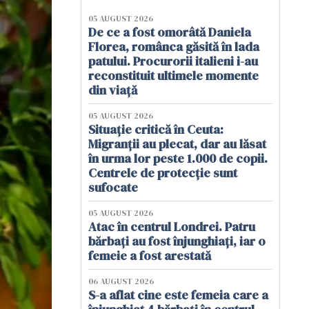
05 AUGUST 2026
De ce a fost omorâtă Daniela
Florea, românca găsită în lada
patului. Procurorii italieni i-au
reconstituit ultimele momente
din viață
05 AUGUST 2026
Situație critică în Ceuta:
Migranții au plecat, dar au lăsat
în urma lor peste 1.000 de copii.
Centrele de protecție sunt
sufocate
05 AUGUST 2026
Atac în centrul Londrei. Patru
bărbați au fost înjunghiați, iar o
femeie a fost arestată
06 AUGUST 2026
S-a aflat cine este femeia care a