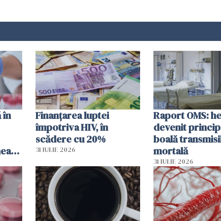
 în
Finanțarea luptei
Raport OMS: he
împotriva HIV, în
devenit princip
scădere cu 20%
boală transmisi
hează
mortală
31 IULIE 2026
lor
31 IULIE 2026