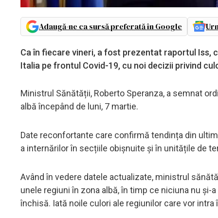
Adaugă-ne ca sursă preferată în Google
Urm
Ca în fiecare vineri, a fost prezentat raportul Iss,
Italia pe frontul Covid-19, cu noi decizii privind cu
Ministrul Sănătății, Roberto Speranza, a semnat ordi
albă începând de luni, 7 martie.
Date reconfortante care confirmă tendința din ultim
a internărilor în secțiile obișnuite și în unitățile de t
Având în vedere datele actualizate, ministrul sănă
unele regiuni în zona albă, în timp ce niciuna nu și-a
închisă. Iată noile culori ale regiunilor care vor intra