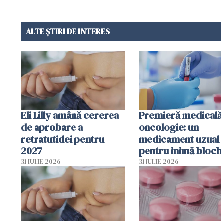
ALTE ȘTIRI DE INTERES
Eli Lilly amână cererea
Premieră medicală
de aprobare a
oncologie: un
retratutidei pentru
medicament uzual
2027
pentru inimă bloc
dezvoltarea celule
31 IULIE 2026
31 IULIE 2026
canceroase.