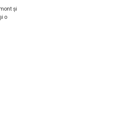
emont și
și o