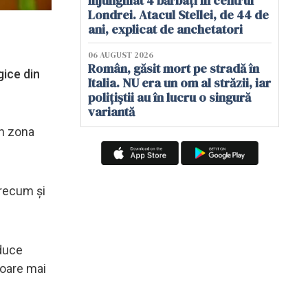
înjunghiat 4 bărbați în centrul
Londrei. Atacul Stellei, de 44 de
ani, explicat de anchetatori
06 AUGUST 2026
Român, găsit mort pe stradă în
gice din
Italia. NU era un om al străzii, iar
polițiștii au în lucru o singură
variantă
în zona
precum și
aduce
uloare mai