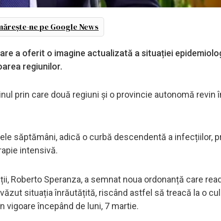
ărește-ne pe Google News
 care a oferit o imagine actualizată a situației epidemiolo
loarea regiunilor.
nul prin care două regiuni și o provincie autonomă revin 
ele săptămâni, adică o curbă descendentă a infecțiilor, 
erapie intensivă.
tății, Roberto Speranza, a semnat noua ordonanță care re
 văzut situația înrăutățită, riscând astfel să treacă la o c
 în vigoare începând de luni, 7 martie.