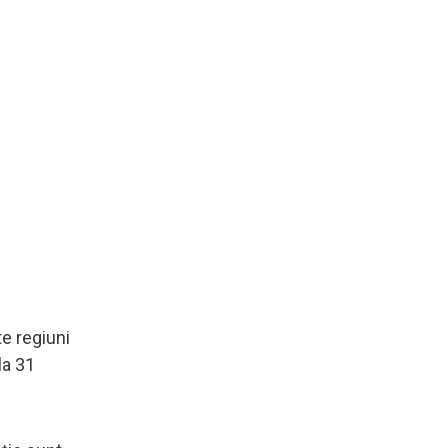
e regiuni
la 31