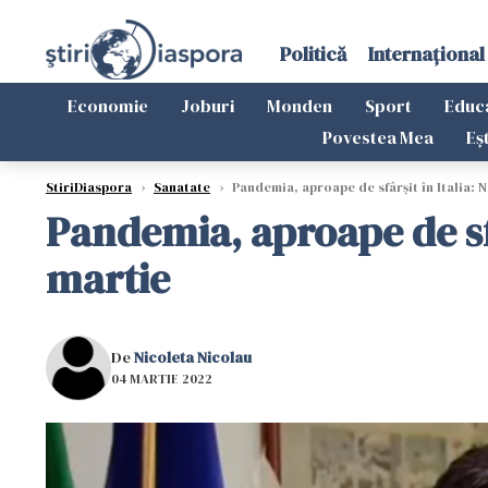
Politică
Internațional
Economie
Joburi
Monden
Sport
Educ
Povestea Mea
Eș
StiriDiaspora
›
Sanatate
›
Pandemia, aproape de sfârșit în Italia: N
Pandemia, aproape de sfâr
martie
De
Nicoleta Nicolau
04 MARTIE 2022