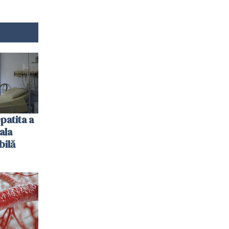
patita a
ala
bilă