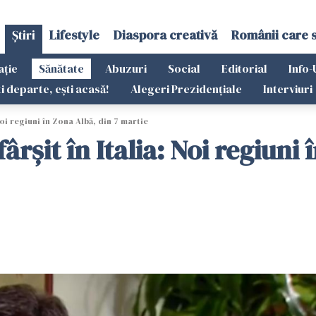
Știri
Lifestyle
Diaspora creativă
Românii care 
ație
Sănătate
Abuzuri
Social
Editorial
Info-
ti departe, ești acasă!
Alegeri Prezidențiale
Interviuri
oi regiuni în Zona Albă, din 7 martie
șit în Italia: Noi regiuni 