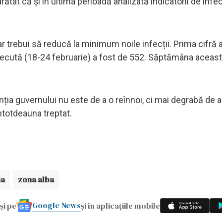
arătat că și în ultima perioadă analizată indicatorii de infe
ar trebui să reducă la minimum noile infecții. Prima cifră 
trecută (18-24 februarie) a fost de 552. Săptămâna aceast
nția guvernului nu este de a o reînnoi, ci mai degrabă de a
ntotdeauna treptat.
na
zona alba
Google News
și pe
și în aplicațiile mobile