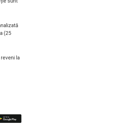
cție sunt
analizată
a (25
 reveni la