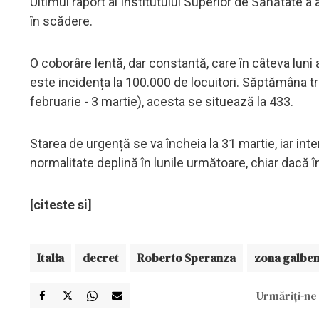
Ultimul raport al Institutului Superior de Sănătate a 
în scădere.
O coborâre lentă, dar constantă, care în câteva luni 
este incidența la 100.000 de locuitori. Săptămâna 
februarie - 3 martie), acesta se situează la 433.
Starea de urgență se va încheia la 31 martie, iar inte
normalitate deplină în lunile următoare, chiar dacă î
[citeste si]
Italia
decret
Roberto Speranza
zona galbe
Urmăriți-ne 