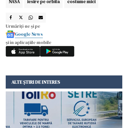
NASA
iesire pe orbita
costume mici
Urmăriți-ne și pe
Google News
și în aplicațiile mobile
ALTE ȘTIRI DE INTERES