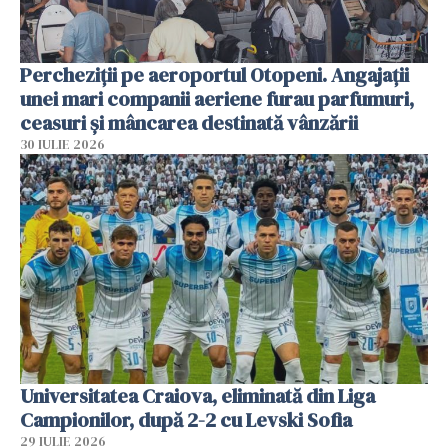
Percheziții pe aeroportul Otopeni. Angajații
unei mari companii aeriene furau parfumuri,
ceasuri și mâncarea destinată vânzării
30 IULIE 2026
Universitatea Craiova, eliminată din Liga
Campionilor, după 2-2 cu Levski Sofia
29 IULIE 2026