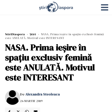
StiriDiaspora
›
Știri
›
NASA. Prima ieșire în spațiu exclusiv femină
este ANULATĂ. Motivul este INTERESANT
NASA. Prima ieșire în
spațiu exclusiv femină
este ANULATĂ. Motivul
este INTERESANT
De
Alexandra Steoleaca
26 MARTIE 2019