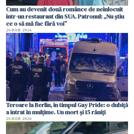
Cum au devenit două românce de neînlocuit
într-un restaurant din SUA. Patronul: „Nu știu
ce o să mă fac fără voi”
26 IULIE 2026
Teroare la Berlin, în timpul Gay Pride: o dubiță
a intrat în mulțime. Un mort și 15 răniți
26 IULIE 2026