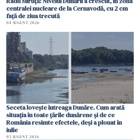
Radu Miruţă: Nivelul Dunării a crescut, în zona
centralei nucleare de la Cernavodă, cu 2 cm
faţă de ziua trecută
04 AUGUST 2026
Seceta lovește întreaga Dunăre. Cum arată
situația în toate țările dunărene și de ce
România resimte efectele, deși a plouat în
iulie
03 AUGUST 2026