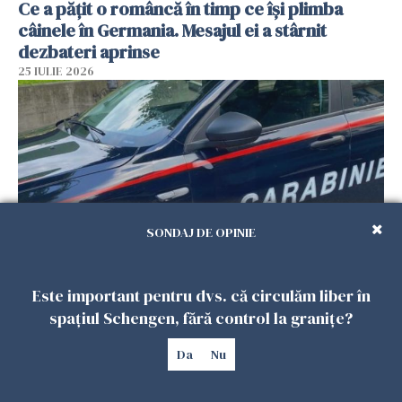
Ce a pățit o româncă în timp ce își plimba
câinele în Germania. Mesajul ei a stârnit
dezbateri aprinse
25 IULIE 2026
SONDAJ DE OPINIE
Româncă din Italia, acuzată că și-a lăsat copiii
Este important pentru dvs. că circulăm liber în
singuri în casă pentru a merge la mall. Vecinii
spațiul Schengen, fără control la granițe?
au dat alarma
Da
Nu
25 IULIE 2026