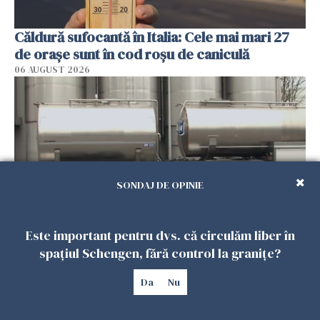
Căldură sufocantă în Italia: Cele mai mari 27
de orașe sunt în cod roșu de caniculă
06 AUGUST 2026
SONDAJ DE OPINIE
Este important pentru dvs. că circulăm liber în
Seceta lovește Germania: în mai multe
spațiul Schengen, fără control la granițe?
localități apa potabilă este adusă cu cisterna
de lapte. Autoritățile impun restricții de
Da
Nu
consum
05 AUGUST 2026