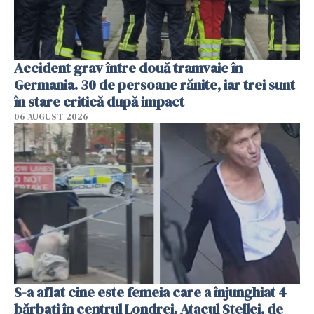
Accident grav între două tramvaie în
Germania. 30 de persoane rănite, iar trei sunt
în stare critică după impact
06 AUGUST 2026
S-a aflat cine este femeia care a înjunghiat 4
bărbați în centrul Londrei. Atacul Stellei, de