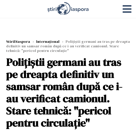
StiriDiaspora
›
Internațional
›
Polițiștii germani au tras pe dreapta
definitiv un samsar român după ce i-au verificat camionul. Stare
tehnică: "pericol pentru circulație"
Polițiștii germani au tras
pe dreapta definitiv un
samsar român după ce i-
au verificat camionul.
Stare tehnică: "pericol
pentru circulație"