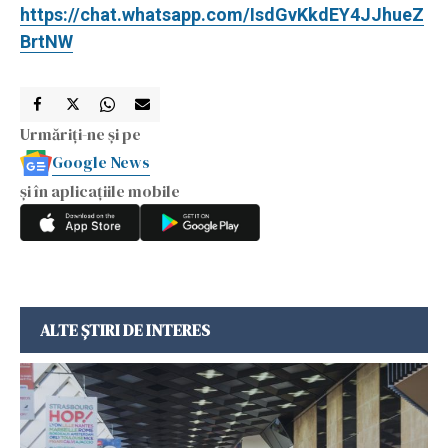
https://chat.whatsapp.com/IsdGvKkdEY4JJhueZ
BrtNW
Urmăriți-ne și pe
Google News
și în aplicațiile mobile
ALTE ȘTIRI DE INTERES