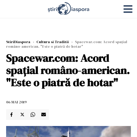
StiriDiaspora
›
Cultura si Traditii
›
Spacewar.com: Acord spaţial
româno-american. "Este o piatră de hotar"
Spacewar.com: Acord
spaţial româno-american.
"Este o piatră de hotar"
06 MAI 2019