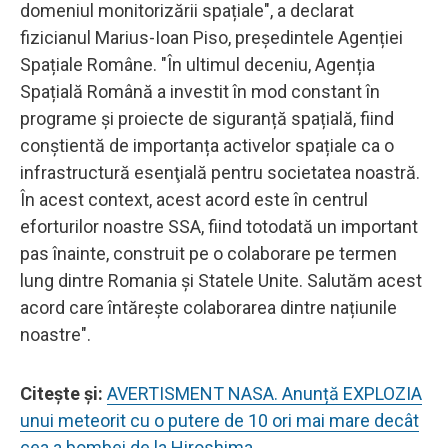
domeniul monitorizării spațiale", a declarat
fizicianul Marius-Ioan Piso, președintele Agenției
Spațiale Române. "În ultimul deceniu, Agenția
Spațială Română a investit în mod constant în
programe și proiecte de siguranță spațială, fiind
conștientă de importanța activelor spațiale ca o
infrastructură esenţială pentru societatea noastră.
În acest context, acest acord este în centrul
eforturilor noastre SSA, fiind totodată un important
pas înainte, construit pe o colaborare pe termen
lung dintre Romania și Statele Unite. Salutăm acest
acord care întăreşte colaborarea dintre națiunile
noastre".
Citeşte şi:
AVERTISMENT NASA. Anunță EXPLOZIA
unui meteorit cu o putere de 10 ori mai mare decât
cea a bombei de la Hiroshima