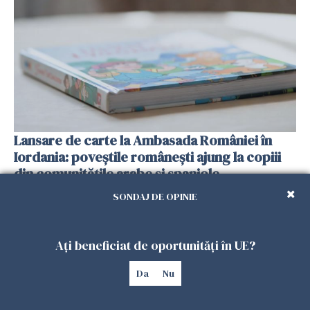
Lansare de carte la Ambasada României în
Iordania: poveștile românești ajung la copiii
din comunitățile arabe și spaniole
01 DECEMBRIE 2025
SONDAJ DE OPINIE
Ați beneficiat de oportunități în UE?
Da
Nu