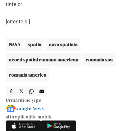
țintelor.
[citeste si]
NASA
spatiu
nava spatiala
acord spatial romano american
romania sua
romania america
Urmăriți-ne și pe
Google News
și în aplicațiile mobile