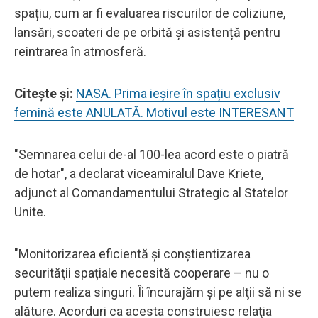
spațiu, cum ar fi evaluarea riscurilor de coliziune,
lansări, scoateri de pe orbită și asistență pentru
reintrarea în atmosferă.
Citeşte şi:
NASA. Prima ieșire în spațiu exclusiv
femină este ANULATĂ. Motivul este INTERESANT
"Semnarea celui de-al 100-lea acord este o piatră
de hotar", a declarat viceamiralul Dave Kriete,
adjunct al Comandamentului Strategic al Statelor
Unite.
"Monitorizarea eficientă și conştientizarea
securităţii spațiale necesită cooperare – nu o
putem realiza singuri. Îi încurajăm şi pe alţii să ni se
alăture. Acorduri ca acesta construiesc relaţia