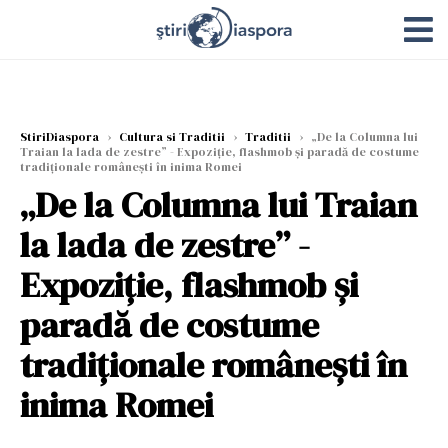
StiriDiaspora
›
Cultura si Traditii
›
Traditii
›
„De la Columna lui
Traian la lada de zestre” - Expoziție, flashmob și paradă de costume
tradiționale românești în inima Romei
„De la Columna lui Traian
la lada de zestre” -
Expoziție, flashmob și
paradă de costume
tradiționale românești în
inima Romei