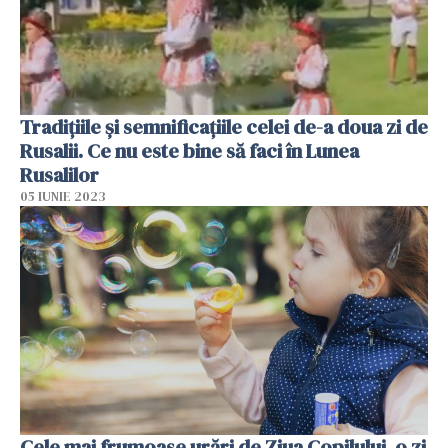
Tradițiile și semnificațiile celei de-a doua zi de
Rusalii. Ce nu este bine să faci în Lunea
Rusalilor
05 IUNIE 2023
Cele mai frumoase urări de Ziua Copilului, o zi