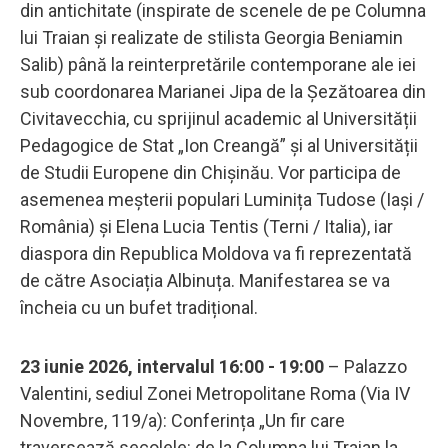
din antichitate (inspirate de scenele de pe Columna
lui Traian și realizate de stilista Georgia Beniamin
Salib) până la reinterpretările contemporane ale iei
sub coordonarea Marianei Jipa de la Șezătoarea din
Civitavecchia, cu sprijinul academic al Universității
Pedagogice de Stat „Ion Creangă” și al Universității
de Studii Europene din Chișinău. Vor participa de
asemenea meșterii populari Luminița Tudose (Iași /
România) și Elena Lucia Tentis (Terni / Italia), iar
diaspora din Republica Moldova va fi reprezentată
de către Asociația Albinuța. Manifestarea se va
încheia cu un bufet tradițional.
23 iunie 2026, intervalul 16:00 - 19:00
– Palazzo
Valentini, sediul Zonei Metropolitane Roma (Via IV
Novembre, 119/a): Conferința „Un fir care
traversează secolele: de la Columna lui Traian la