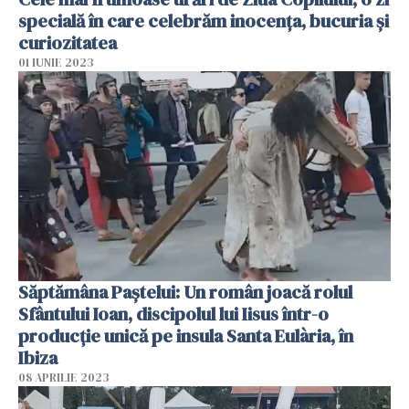
specială în care celebrăm inocența, bucuria și
curiozitatea
01 IUNIE 2023
Săptămâna Paștelui: Un român joacă rolul
Sfântului Ioan, discipolul lui Iisus într-o
producție unică pe insula Santa Eulària, în
Ibiza
08 APRILIE 2023