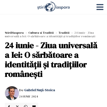
StiriDiaspora
›
Cultura si Traditii
›
Traditii
›
24 iunie - Ziua
universală a Iei: O sărbătoare a identității și tradițiilor românești
24 iunie - Ziua universală
a Iei: O sărbătoare a
identității și tradițiilor
românești
De
Gabriel Nuță-Stoica
24 IUNIE 2024