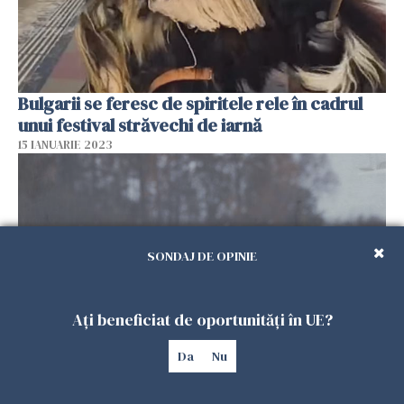
Bulgarii se feresc de spiritele rele în cadrul
unui festival străvechi de iarnă
15 IANUARIE 2023
SONDAJ DE OPINIE
Ați beneficiat de oportunități în UE?
Da
Nu
Superstițiile și istoria zilei de vineri 13: De ce
se crede că este ghinionistă?