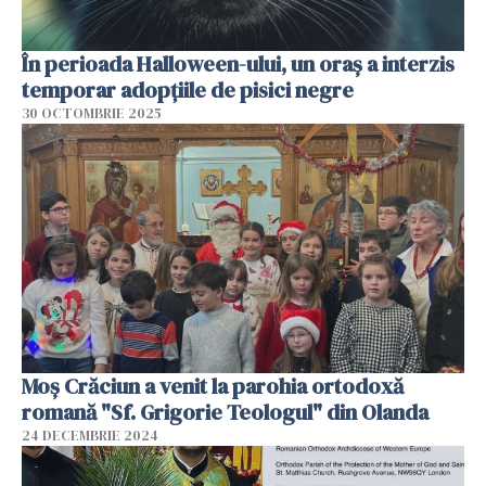
În perioada Halloween-ului, un oraș a interzis
temporar adopțiile de pisici negre
30 OCTOMBRIE 2025
Moș Crăciun a venit la parohia ortodoxă
romană "Sf. Grigorie Teologul" din Olanda
24 DECEMBRIE 2024