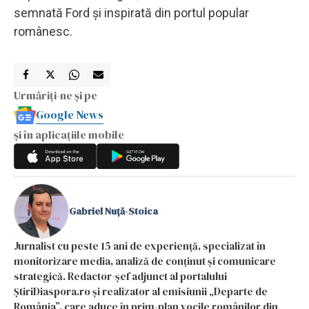
semnată Ford şi inspirată din portul popular
românesc.
Urmăriți-ne și pe
Google News
și în aplicațiile mobile
Gabriel Nuță-Stoica
Jurnalist cu peste 15 ani de experiență, specializat în
monitorizare media, analiză de conținut și comunicare
strategică. Redactor-șef adjunct al portalului
ȘtiriDiaspora.ro și realizator al emisiunii „Departe de
România”, care aduce în prim-plan vocile românilor din