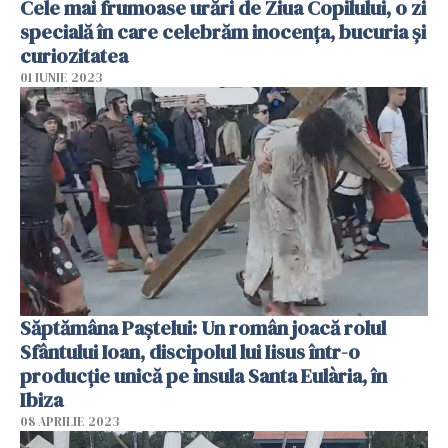
Cele mai frumoase urări de Ziua Copilului, o zi
specială în care celebrăm inocența, bucuria și
curiozitatea
01 IUNIE 2023
Săptămâna Paștelui: Un român joacă rolul
Sfântului Ioan, discipolul lui Iisus într-o
producție unică pe insula Santa Eulària, în
Ibiza
08 APRILIE 2023