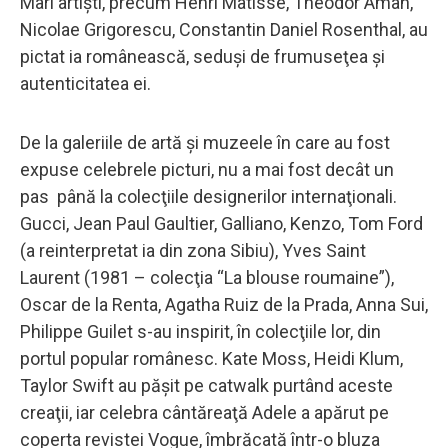
Mari artişti, precum Henri Matisse, Theodor Aman,
Nicolae Grigorescu, Constantin Daniel Rosenthal, au
pictat ia românească, seduşi de frumuseţea şi
autenticitatea ei.
De la galeriile de artă şi muzeele în care au fost
expuse celebrele picturi, nu a mai fost decât un
pas până la colecţiile designerilor internaţionali.
Gucci, Jean Paul Gaultier, Galliano, Kenzo, Tom Ford
(a reinterpretat ia din zona Sibiu), Yves Saint
Laurent (1981 – colecţia “La blouse roumaine”),
Oscar de la Renta, Agatha Ruiz de la Prada, Anna Sui,
Philippe Guilet s-au inspirit, în colecţiile lor, din
portul popular românesc. Kate Moss, Heidi Klum,
Taylor Swift au păşit pe catwalk purtând aceste
creaţii, iar celebra cântăreaţă Adele a apărut pe
coperta revistei Vogue, îmbrăcată într-o bluza