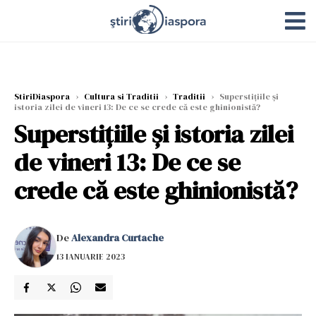
StiriDiaspora
›
Cultura si Traditii
›
Traditii
›
Superstițiile și
istoria zilei de vineri 13: De ce se crede că este ghinionistă?
Superstițiile și istoria zilei
de vineri 13: De ce se
crede că este ghinionistă?
De
Alexandra Curtache
13 IANUARIE 2023