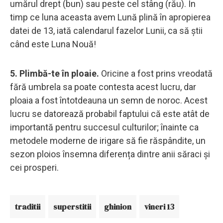
umărul drept (bun) sau peste cel stâng (rău). În
timp ce luna aceasta avem Lună plină în apropierea
datei de 13, iată calendarul fazelor Lunii, ca să știi
când este Luna Nouă!
5. Plimbă-te în ploaie.
Oricine a fost prins vreodată
fără umbrela sa poate contesta acest lucru, dar
ploaia a fost întotdeauna un semn de noroc. Acest
lucru se datorează probabil faptului că este atât de
importantă pentru succesul culturilor; înainte ca
metodele moderne de irigare să fie răspândite, un
sezon ploios însemna diferența dintre anii săraci și
cei prosperi.
traditii
superstitii
ghinion
vineri 13