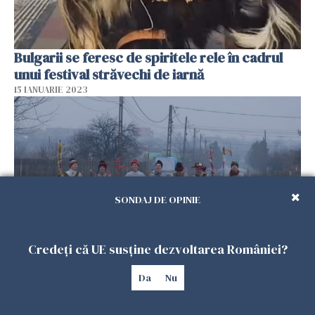
Bulgarii se feresc de spiritele rele în cadrul
unui festival străvechi de iarnă
15 IANUARIE 2023
SONDAJ DE OPINIE
Credeți că UE susține dezvoltarea României?
Cele mai importante tradiții și obiceiuri de
Da
Nu
Bobotează: De la busuiocul de sub pernă, la
Păzitul fântânilor, Iordănitul sau Mersul cu