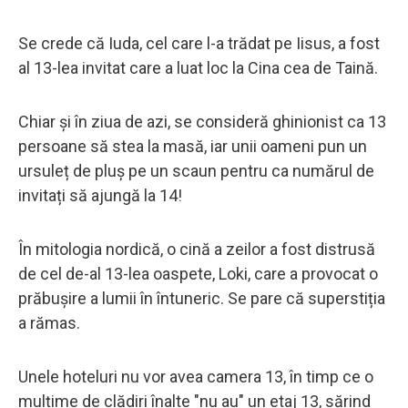
Se crede că Iuda, cel care l-a trădat pe Iisus, a fost
al 13-lea invitat care a luat loc la Cina cea de Taină.
Chiar și în ziua de azi, se consideră ghinionist ca 13
persoane să stea la masă, iar unii oameni pun un
ursuleț de pluș pe un scaun pentru ca numărul de
invitați să ajungă la 14!
În mitologia nordică, o cină a zeilor a fost distrusă
de cel de-al 13-lea oaspete, Loki, care a provocat o
prăbușire a lumii în întuneric. Se pare că superstiția
a rămas.
Unele hoteluri nu vor avea camera 13, în timp ce o
mulțime de clădiri înalte "nu au" un etaj 13, sărind