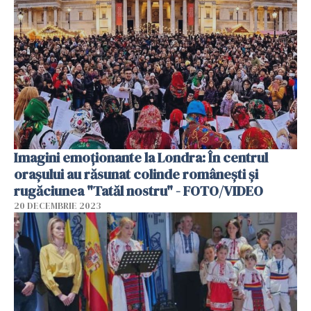
Imagini emoționante la Londra: În centrul
orașului au răsunat colinde românești și
rugăciunea "Tatăl nostru" - FOTO/VIDEO
20 DECEMBRIE 2023