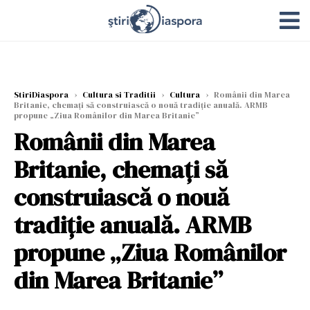
StiriDiaspora
›
Cultura si Traditii
›
Cultura
›
Românii din Marea
Britanie, chemați să construiască o nouă tradiție anuală. ARMB
propune „Ziua Românilor din Marea Britanie”
Românii din Marea
Britanie, chemați să
construiască o nouă
tradiție anuală. ARMB
propune „Ziua Românilor
din Marea Britanie”