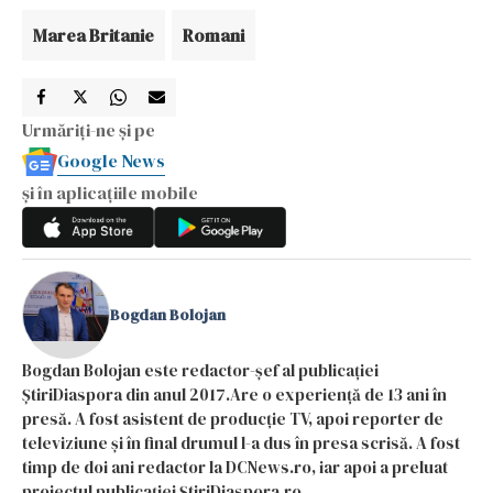
Marea Britanie
Romani
Urmăriți-ne și pe
Google News
și în aplicațiile mobile
Bogdan Bolojan
Bogdan Bolojan este redactor-șef al publicației
ȘtiriDiaspora din anul 2017.Are o experiență de 13 ani în
presă. A fost asistent de producție TV, apoi reporter de
televiziune și în final drumul l-a dus în presa scrisă. A fost
timp de doi ani redactor la DCNews.ro, iar apoi a preluat
proiectul publicației ȘtiriDiaspora.ro.