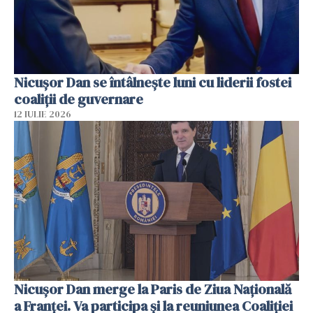
Nicuşor Dan se întâlnește luni cu liderii fostei
coaliţii de guvernare
12 IULIE 2026
Nicuşor Dan merge la Paris de Ziua Naţională
a Franţei. Va participa şi la reuniunea Coaliţiei