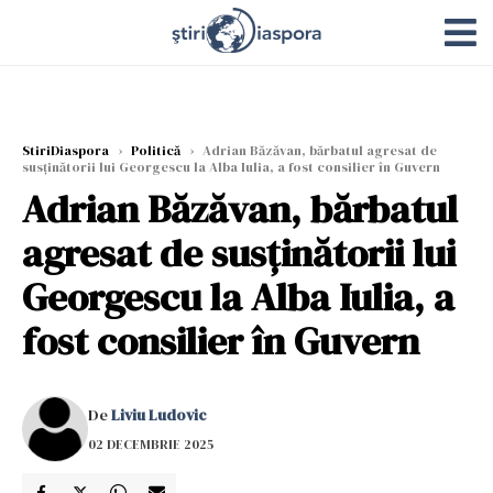
StiriDiaspora
›
Politică
›
Adrian Băzăvan, bărbatul agresat de
susținătorii lui Georgescu la Alba Iulia, a fost consilier în Guvern
Adrian Băzăvan, bărbatul
agresat de susținătorii lui
Georgescu la Alba Iulia, a
fost consilier în Guvern
De
Liviu Ludovic
02 DECEMBRIE 2025