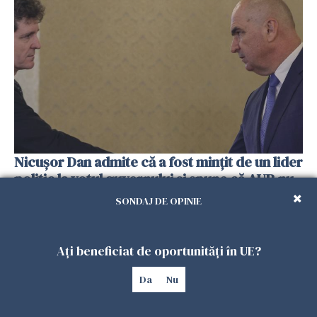
Nicușor Dan admite că a fost mințit de un lider
politic la votul guvernului și spune că AUR nu
e partid pro Occidental
SONDAJ DE OPINIE
25 IUNIE 2026
Ați beneficiat de oportunități în UE?
Da
Nu