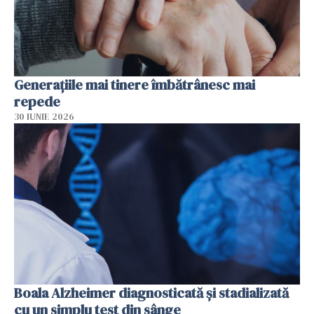
Generațiile mai tinere îmbătrânesc mai
repede
30 IUNIE 2026
Boala Alzheimer diagnosticată și stadializată
cu un simplu test din sânge