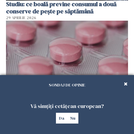
Studiu: ce boală previne consumul a două
conserve de pește pe săptămână
29 APRILIE 2026
SONDAJ DE OPINIE
FDA aprobă o nouă pastilă pentru slăbit
29 APRILIE 2026
Vă simțiți cetățean european?
Da
Nu