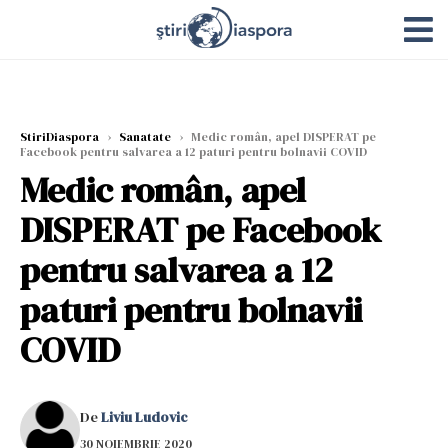
StiriDiaspora
›
Sanatate
›
Medic român, apel DISPERAT pe
Facebook pentru salvarea a 12 paturi pentru bolnavii COVID
Medic român, apel
DISPERAT pe Facebook
pentru salvarea a 12
paturi pentru bolnavii
COVID
De
Liviu Ludovic
30 NOIEMBRIE 2020