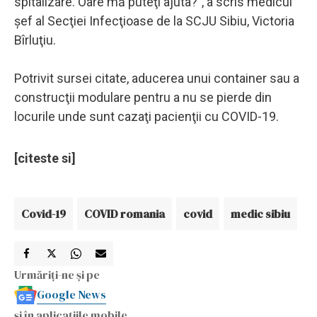
spitalizare. Oare mă puteţi ajuta?", a scris medicul
şef al Secţiei Infecţioase de la SCJU Sibiu, Victoria
Bîrluţiu.
Potrivit sursei citate, aducerea unui container sau a
construcţii modulare pentru a nu se pierde din
locurile unde sunt cazaţi pacienţii cu COVID-19.
[citeste si]
Covid-19
COVID romania
covid
medic sibiu
Urmăriți-ne și pe
Google News
și în aplicațiile mobile