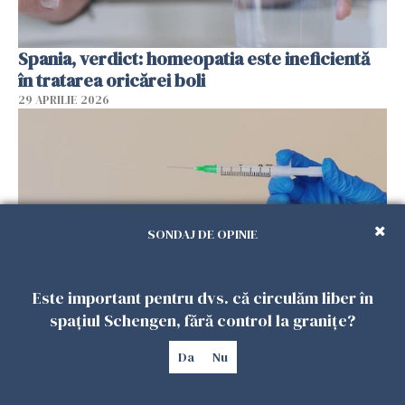
Spania, verdict: homeopatia este ineficientă
în tratarea oricărei boli
29 APRILIE 2026
SONDAJ DE OPINIE
Este important pentru dvs. că circulăm liber în
spațiul Schengen, fără control la granițe?
Vaccinul împotriva zonei Zoster, încetinește
îmbătrânirea biologică
Da
Nu
29 APRILIE 2026