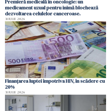
Premieră medicală în oncologie: un
medicament uzual pentru inimă blochează
dezvoltarea celulelor canceroase.
31 IULIE 2026
Finanțarea luptei împotriva HIV, în scădere cu
20%
31 IULIE 2026