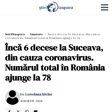
StiriDiaspora
›
Sanatate
›
Încă 6 decese la Suceava, din cauza
coronavirus. Numărul total în România ajunge la 78
Încă 6 decese la Suceava,
din cauza coronavirus.
Numărul total în România
ajunge la 78
De
Loredana Iriciuc
31 MARTIE 2020