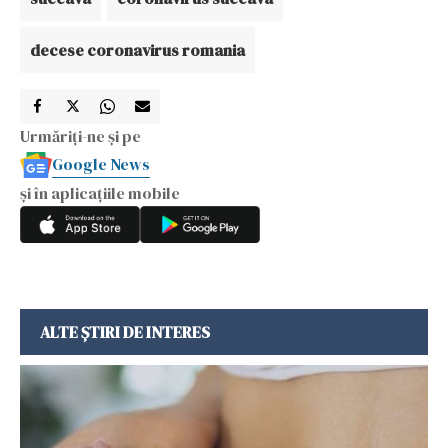
decese coronavirus romania
Urmăriți-ne și pe
Google News
și în aplicațiile mobile
ALTE ȘTIRI DE INTERES