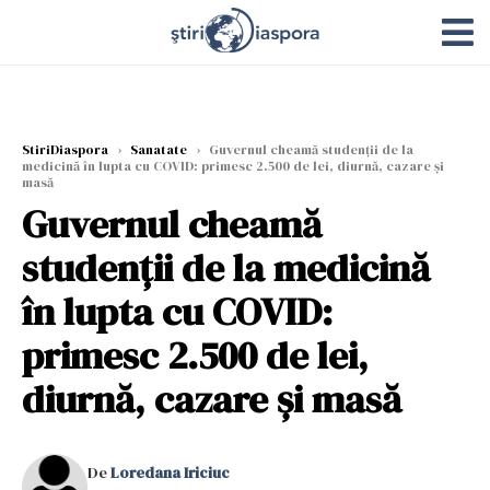
StiriDiaspora
›
Sanatate
›
Guvernul cheamă studenţii de la
medicină în lupta cu COVID: primesc 2.500 de lei, diurnă, cazare și
masă
Guvernul cheamă
studenţii de la medicină
în lupta cu COVID:
primesc 2.500 de lei,
diurnă, cazare și masă
De
Loredana Iriciuc