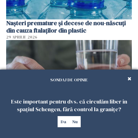
Nașteri premature și decese de nou-născuți
din cauza ftalaților din plastic
29 APRILIE 2026
SONDAJ DE OPINIE
Este important pentru dvs. că circulăm liber în
spațiul Schengen, fără control la granițe?
Spania, verdict: homeopatia este ineficientă
în tratarea oricărei boli
Da
Nu
29 APRILIE 2026