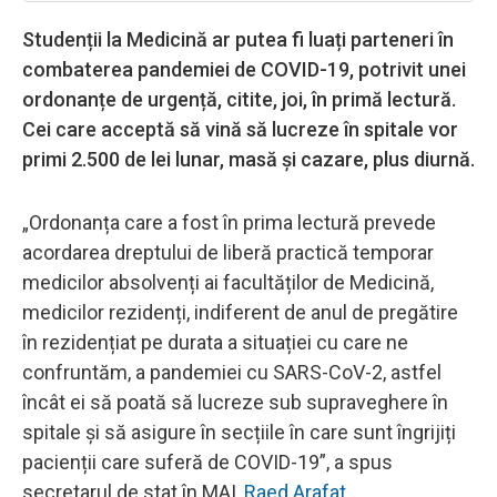
Studenții la Medicină ar putea fi luați parteneri în
combaterea pandemiei de COVID-19, potrivit unei
ordonanțe de urgență, citite, joi, în primă lectură.
Cei care acceptă să vină să lucreze în spitale vor
primi 2.500 de lei lunar, masă și cazare, plus diurnă.
„Ordonanța care a fost în prima lectură prevede
acordarea dreptului de liberă practică temporar
medicilor absolvenți ai facultăților de Medicină,
medicilor rezidenți, indiferent de anul de pregătire
în rezidențiat pe durata a situației cu care ne
confruntăm, a pandemiei cu SARS-CoV-2, astfel
încât ei să poată să lucreze sub supraveghere în
spitale și să asigure în secțiile în care sunt îngrijiți
pacienții care suferă de COVID-19”, a spus
secretarul de stat în MAI,
Raed Arafat
.