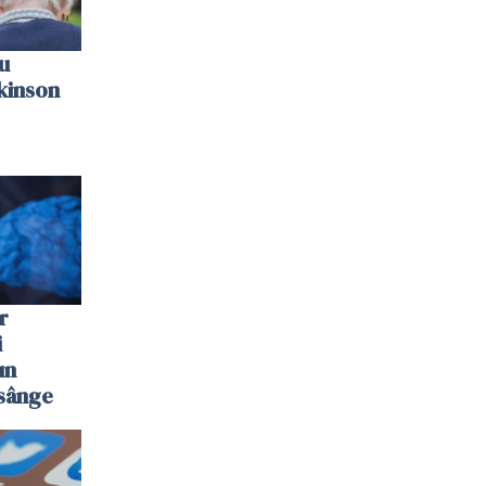
u
kinson
r
i
un
 sânge