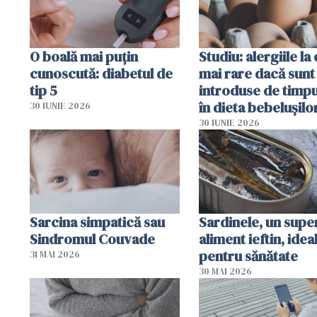
O boală mai puțin
Studiu: alergiile la
cunoscută: diabetul de
mai rare dacă sunt
tip 5
introduse de timp
în dieta bebelușilo
30 IUNIE 2026
30 IUNIE 2026
Sarcina simpatică sau
Sardinele, un supe
Sindromul Couvade
aliment ieftin, idea
pentru sănătate
31 MAI 2026
30 MAI 2026