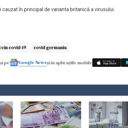
 cauzat în principal de varianta britanică a virusului.
ccin covid-19
covid germania
Google News
și pe
și în aplicațiile mobile