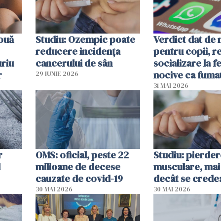
 ouă
Studiu: Ozempic poate
Verdict dat de 
reducere incidența
pentru copii, r
uriu
cancerului de sân
socializare la f
r
nocive ca fuma
29 IUNIE 2026
31 MAI 2026
r
OMS: oficial, peste 22
Studiu: pierde
l
milioane de decese
musculare, mai
cauzate de covid-19
decât se crede
30 MAI 2026
30 MAI 2026