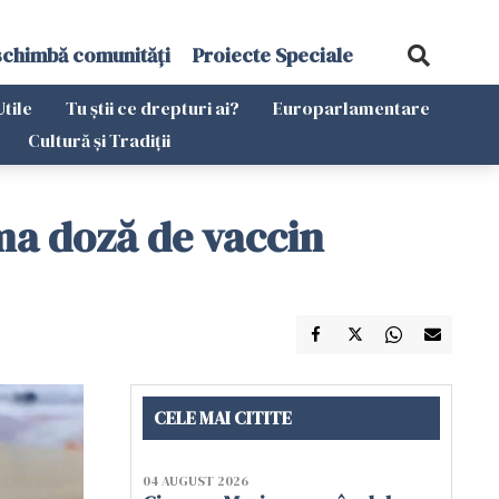
schimbă comunități
Proiecte Speciale
Utile
Tu știi ce drepturi ai?
Europarlamentare
Cultură și Tradiții
ma doză de vaccin
CELE MAI CITITE
04 AUGUST 2026