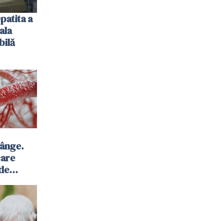
patita a
ala
bilă
sânge.
care
 de