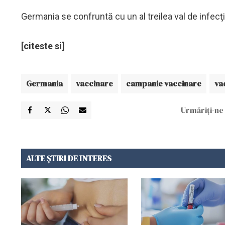
Germania se confruntă cu un al treilea val de infecţii
[citeste si]
Germania
vaccinare
campanie vaccinare
va
Urmăriți-ne 
ALTE ȘTIRI DE INTERES