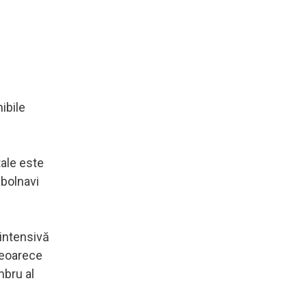
ibile
tale este
 bolnavi
 intensivă
deoarece
mbru al