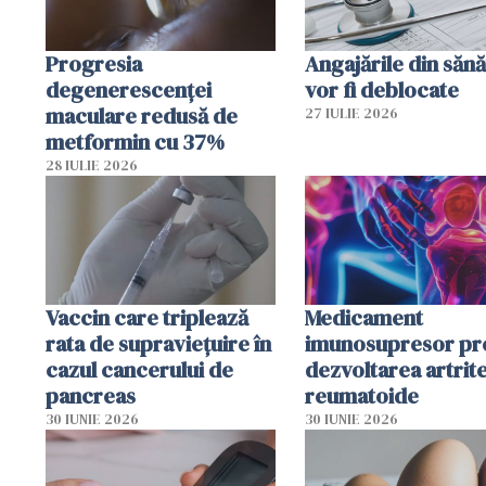
Progresia
Angajările din sănă
degenerescenței
vor fi deblocate
maculare redusă de
27 IULIE 2026
metformin cu 37%
28 IULIE 2026
Vaccin care triplează
Medicament
rata de supraviețuire în
imunosupresor pr
cazul cancerului de
dezvoltarea artrite
pancreas
reumatoide
30 IUNIE 2026
30 IUNIE 2026