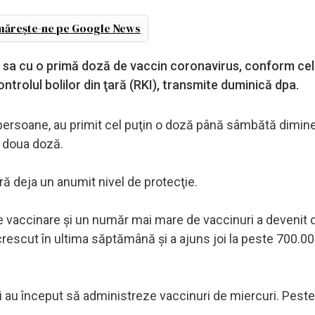
ărește-ne pe Google News
a sa cu o primă doză de vaccin coronavirus, conform ce
ntrolul bolilor din ţară (RKI), transmite duminică dpa.
 persoane, au primit cel puţin o doză până sâmbătă diminea
a doua doză.
ră deja un anumit nivel de protecţie.
de vaccinare şi un număr mai mare de vaccinuri a devenit d
rescut în ultima săptămână şi a ajuns joi la peste 700.000
ti au început să administreze vaccinuri de miercuri. Pest