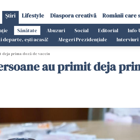
Știri
Lifestyle
Diaspora creativă
Românii care 
ație
Sănătate
Abuzuri
Social
Editorial
Info-
ti departe, ești acasă!
Alegeri Prezidențiale
Interviuri
t deja prima doză de vaccin
rsoane au primit deja pri