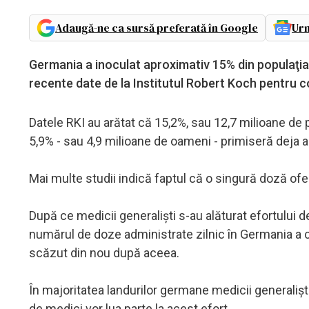
Adaugă-ne ca sursă preferată în Google
Urm
Germania a inoculat aproximativ 15% din populaţi
recente date de la Institutul Robert Koch pentru co
Datele RKI au arătat că 15,2%, sau 12,7 milioane de
5,9% - sau 4,9 milioane de oameni - primiseră deja 
Mai multe studii indică faptul că o singură doză ofe
După ce medicii generalişti s-au alăturat efortului 
numărul de doze administrate zilnic în Germania a c
scăzut din nou după aceea.
În majoritatea landurilor germane medicii generaliş
de medici vor lua parte la acest efort.