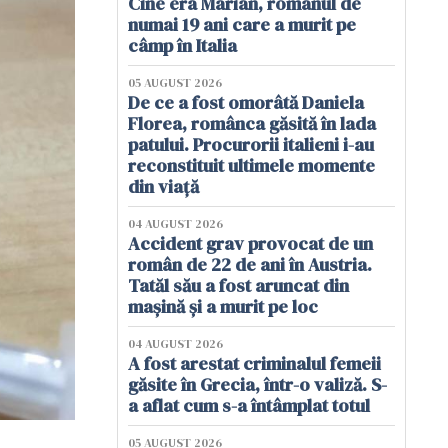
Cine era Marian, românul de
numai 19 ani care a murit pe
câmp în Italia
05 AUGUST 2026
De ce a fost omorâtă Daniela
Florea, românca găsită în lada
patului. Procurorii italieni i-au
reconstituit ultimele momente
din viață
04 AUGUST 2026
Accident grav provocat de un
român de 22 de ani în Austria.
Tatăl său a fost aruncat din
mașină și a murit pe loc
04 AUGUST 2026
A fost arestat criminalul femeii
găsite în Grecia, într-o valiză. S-
a aflat cum s-a întâmplat totul
05 AUGUST 2026