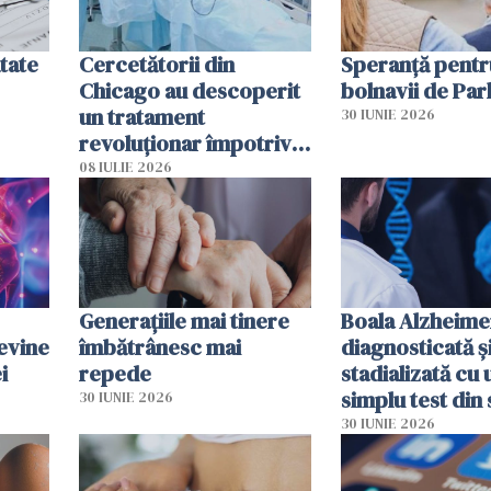
tate
Cercetătorii din
Speranță pentr
Chicago au descoperit
bolnavii de Par
un tratament
30 IUNIE 2026
revoluționar împotriva
cancerului. Sunt
08 IULIE 2026
folosite chiar bacteriile
tumorale
Generațiile mai tinere
Boala Alzheime
evine
îmbătrânesc mai
diagnosticată ș
i
repede
stadializată cu 
simplu test din
30 IUNIE 2026
30 IUNIE 2026