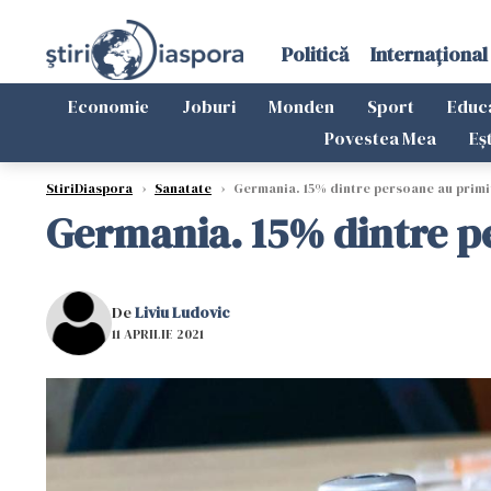
Politică
Internațional
Economie
Joburi
Monden
Sport
Educ
Povestea Mea
Eș
StiriDiaspora
›
Sanatate
›
Germania. 15% dintre persoane au primi
Germania. 15% dintre pe
De
Liviu Ludovic
11 APRILIE 2021