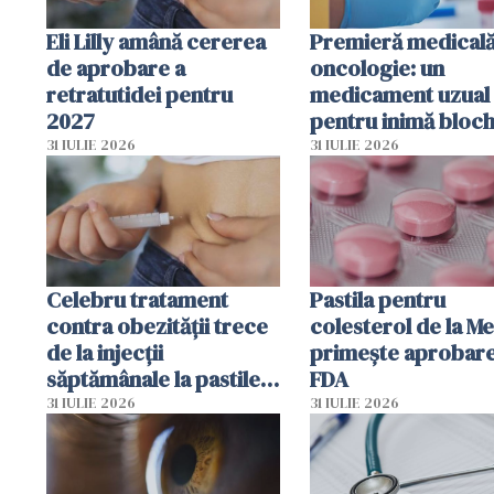
Eli Lilly amână cererea
Premieră medicală
de aprobare a
oncologie: un
retratutidei pentru
medicament uzual
2027
pentru inimă bloc
dezvoltarea celule
31 IULIE 2026
31 IULIE 2026
canceroase.
Celebru tratament
Pastila pentru
contra obezității trece
colesterol de la M
de la injecții
primește aprobar
săptămânale la pastile
FDA
zilnice
31 IULIE 2026
31 IULIE 2026