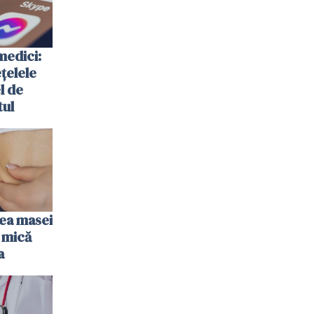
medici:
ețelele
el de
tul
rea masei
 mică
a