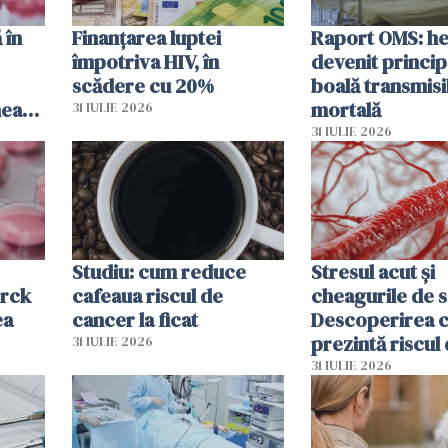
 în
Finanțarea luptei
Raport OMS: he
împotriva HIV, în
devenit princip
scădere cu 20%
boală transmisi
hează
mortală
31 IULIE 2026
lor
31 IULIE 2026
Studiu: cum reduce
Stresul acut și
erck
cafeaua riscul de
cheagurile de 
ea
cancer la ficat
Descoperirea 
prezintă riscul
31 IULIE 2026
infarct
31 IULIE 2026