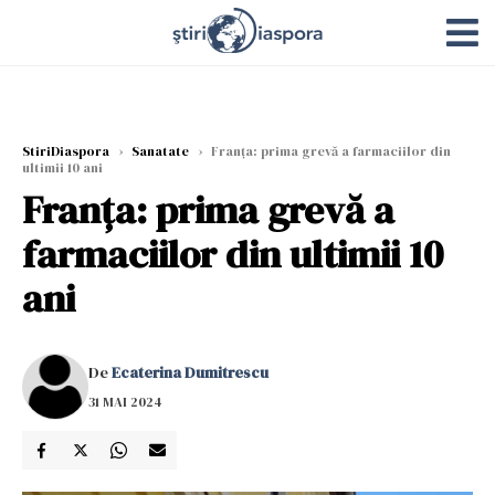
StiriDiaspora
›
Sanatate
›
Franța: prima grevă a farmaciilor din
ultimii 10 ani
Franța: prima grevă a
farmaciilor din ultimii 10
ani
De
Ecaterina Dumitrescu
31 MAI 2024