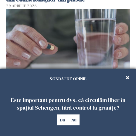
29 APRILIE 2026
SONDAJ DE OPINIE
Spania, verdict: homeopatia este ineficientă
în tratarea oricărei boli
29 APRILIE 2026
Este important pentru dvs. că circulăm liber în
spațiul Schengen, fără control la granițe?
Da
Nu