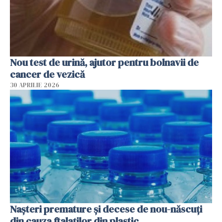
Nou test de urină, ajutor pentru bolnavii de
cancer de vezică
30 APRILIE 2026
Nașteri premature și decese de nou-născuți
din cauza ftalaților din plastic