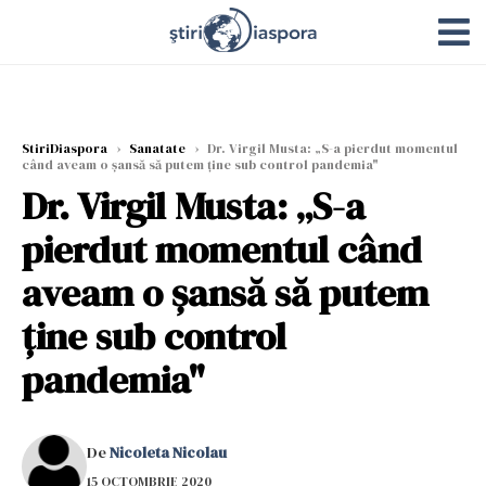
StiriDiaspora
›
Sanatate
›
Dr. Virgil Musta: „S-a pierdut momentul
când aveam o șansă să putem ține sub control pandemia"
Dr. Virgil Musta: „S-a
pierdut momentul când
aveam o șansă să putem
ține sub control
pandemia"
De
Nicoleta Nicolau
15 OCTOMBRIE 2020