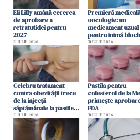
Eli Lilly amână cererea
Premieră medicală
de aprobare a
oncologie: un
retratutidei pentru
medicament uzual
2027
pentru inimă bloc
dezvoltarea celule
31 IULIE 2026
31 IULIE 2026
canceroase.
Celebru tratament
Pastila pentru
contra obezității trece
colesterol de la M
de la injecții
primește aprobar
săptămânale la pastile
FDA
zilnice
31 IULIE 2026
31 IULIE 2026