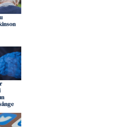
u
kinson
r
i
un
 sânge