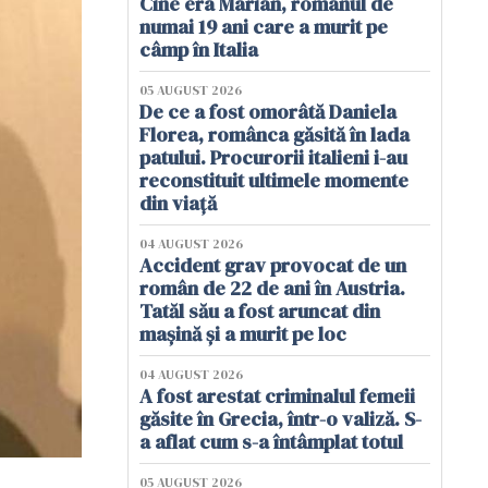
Cine era Marian, românul de
numai 19 ani care a murit pe
câmp în Italia
05 AUGUST 2026
De ce a fost omorâtă Daniela
Florea, românca găsită în lada
patului. Procurorii italieni i-au
reconstituit ultimele momente
din viață
04 AUGUST 2026
Accident grav provocat de un
român de 22 de ani în Austria.
Tatăl său a fost aruncat din
mașină și a murit pe loc
04 AUGUST 2026
A fost arestat criminalul femeii
găsite în Grecia, într-o valiză. S-
a aflat cum s-a întâmplat totul
05 AUGUST 2026