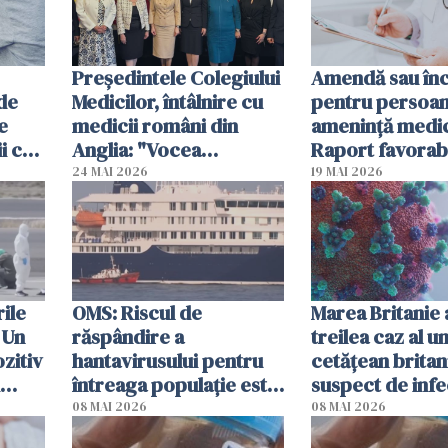
Președintele Colegiului
Amendă sau în
 de
Medicilor, întâlnire cu
pentru persoan
e
medicii români din
ameninţă medic
i ca
Anglia: "Vocea
Raport favorabi
dumneavoastră trebuie
Senat
24 MAI 2026
19 MAI 2026
să fie auzită"
ile
OMS: Riscul de
Marea Britanie 
 Un
răspândire a
treilea caz al u
zitiv
hantavirusului pentru
cetăţean britan
întreaga populaţie este
suspect de infe
au
"absolut redus"
hantavirus
08 MAI 2026
08 MAI 2026