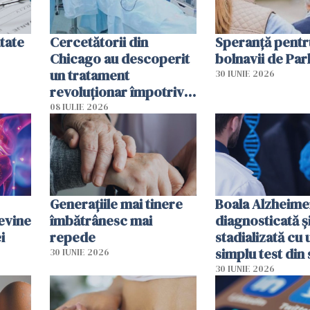
tate
Cercetătorii din
Speranță pentr
Chicago au descoperit
bolnavii de Par
un tratament
30 IUNIE 2026
revoluționar împotriva
cancerului. Sunt
08 IULIE 2026
folosite chiar bacteriile
tumorale
Generațiile mai tinere
Boala Alzheime
evine
îmbătrânesc mai
diagnosticată ș
i
repede
stadializată cu 
simplu test din
30 IUNIE 2026
30 IUNIE 2026