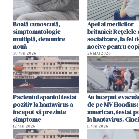
Boală cunoscută,
Apel al medicilor
simptomatologie
britanici: Reţelele
multiplă, denumire
socializare, la fel d
nouă
nocive pentru copi
fumatul
30 MAI 2026
26 MAI 2026
Pacientul spaniol testat
Au inceput evacuăr
pozitiv la hantavirus a
de pe MV Hondius:
început să prezinte
american, testat po
simptome
la hantavirus. Cinci
pasageri francezi 
12 MAI 2026
11 MAI 2026
intrat în izolare