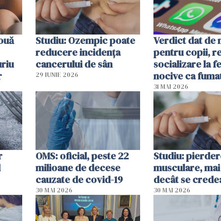
 ouă
Studiu: Ozempic poate
Verdict dat de 
reducere incidența
pentru copii, r
uriu
cancerului de sân
socializare la f
r
nocive ca fuma
29 IUNIE 2026
31 MAI 2026
r
OMS: oficial, peste 22
Studiu: pierde
l
milioane de decese
musculare, mai
cauzate de covid-19
decât se crede
30 MAI 2026
30 MAI 2026