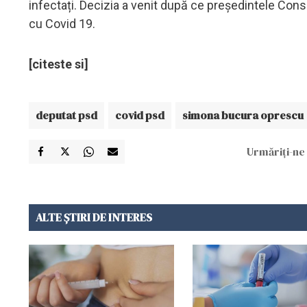
infectați. Decizia a venit după ce președintele Cons
cu Covid 19.
[citeste si]
deputat psd
covid psd
simona bucura oprescu
Urmăriți-ne 
ALTE ȘTIRI DE INTERES