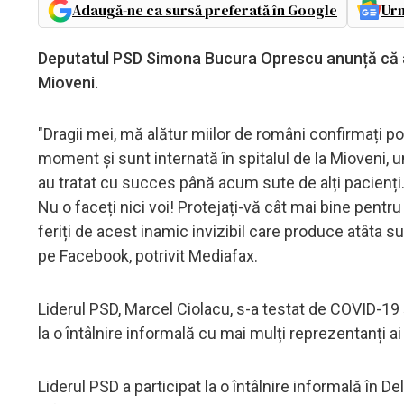
Adaugă-ne ca sursă preferată în Google
Urm
Deputatul PSD Simona Bucura Oprescu anunță că a f
Mioveni.
"Dragii mei, mă alătur miilor de români confirmați p
moment și sunt internată în spitalul de la Mioveni,
au tratat cu succes până acum sute de alți pacienți.
Nu o faceți nici voi! Protejați-vă cât mai bine pentr
feriți de acest inamic invizibil care produce atâta 
pe Facebook, potrivit Mediafax.
Liderul PSD, Marcel Ciolacu, s-a testat de COVID-19 și
la o întâlnire informală cu mai mulți reprezentanți ai 
Liderul PSD a participat la o întâlnire informală în Del