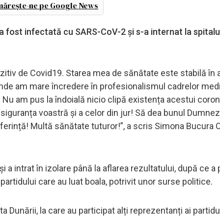
ărește-ne pe Google News
ost infectată cu SARS-CoV-2 și s-a internat la spitalul
ozitiv de Covid19. Starea mea de sănătate este stabilă în
 unde am mare încredere în profesionalismul cadrelor med
 Nu am pus la îndoială nicio clipă existența acestui coron
u siguranța voastră și a celor din jur! Să dea bunul Dumneze
suferință! Multă sănătate tuturor!”, a scris Simona Bucura
 a intrat în izolare până la aflarea rezultatului, după ce a 
partidului care au luat boala, potrivit unor surse politice.
ta Dunării, la care au participat alți reprezentanți ai partidu