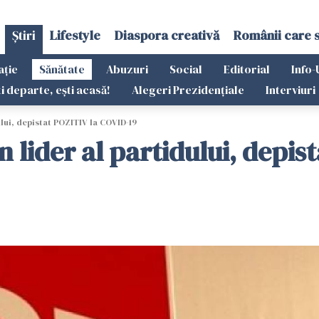
Știri
Lifestyle
Diaspora creativă
Românii care 
ație
Sănătate
Abuzuri
Social
Editorial
Info-
ti departe, ești acasă!
Alegeri Prezidențiale
Interviuri
ului, depistat POZITIV la COVID-19
 lider al partidului, depis