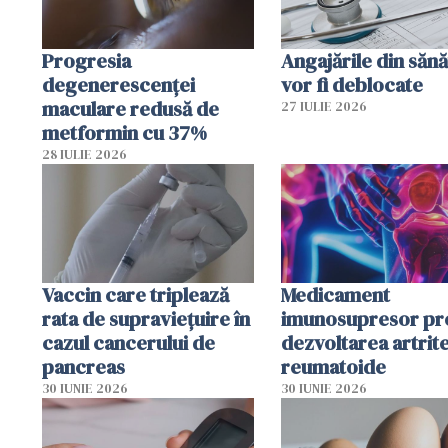
Progresia
Angajările din sănă
degenerescenței
vor fi deblocate
maculare redusă de
27 IULIE 2026
metformin cu 37%
28 IULIE 2026
Vaccin care triplează
Medicament
rata de supraviețuire în
imunosupresor pr
cazul cancerului de
dezvoltarea artrite
pancreas
reumatoide
30 IUNIE 2026
30 IUNIE 2026