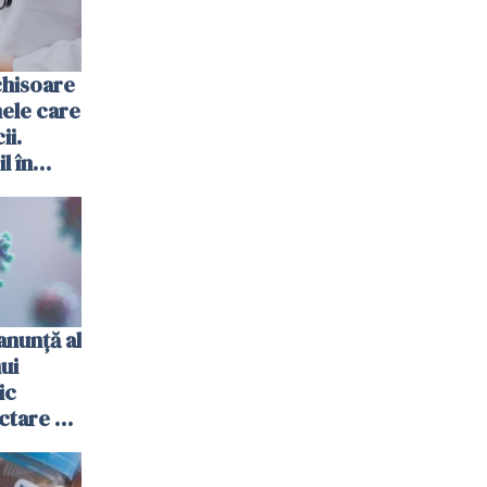
chisoare
ele care
ii.
l în
anunţă al
nui
ic
ctare cu