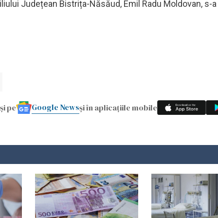
iliului Județean Bistrița-Năsăud, Emil Radu Moldovan, s-a
Google News
și pe
și în aplicațiile mobile