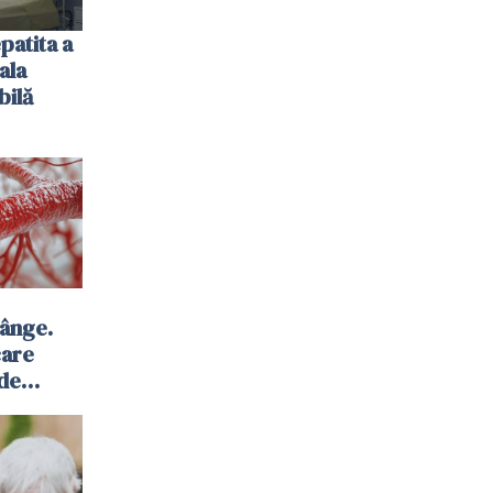
patita a
ala
bilă
sânge.
care
 de