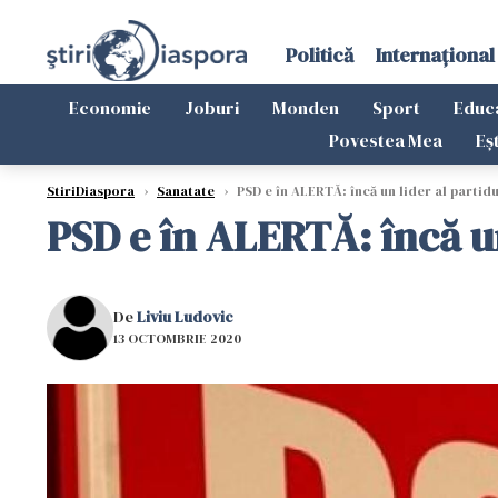
Politică
Internațional
Economie
Joburi
Monden
Sport
Educ
Povestea Mea
Eș
StiriDiaspora
›
Sanatate
›
PSD e în ALERTĂ: încă un lider al partid
PSD e în ALERTĂ: încă un
De
Liviu Ludovic
13 OCTOMBRIE 2020