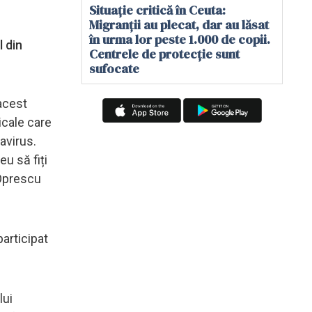
Situație critică în Ceuta:
Migranții au plecat, dar au lăsat
în urma lor peste 1.000 de copii.
 din
Centrele de protecție sunt
sufocate
 acest
icale care
avirus.
u să fiți
 Oprescu
participat
lui