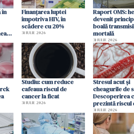
 în
Finanțarea luptei
Raport OMS: he
împotriva HIV, în
devenit princip
scădere cu 20%
boală transmisi
hează
mortală
31 IULIE 2026
lor
31 IULIE 2026
Studiu: cum reduce
Stresul acut și
erck
cafeaua riscul de
cheagurile de 
ea
cancer la ficat
Descoperirea 
prezintă riscul
31 IULIE 2026
infarct
31 IULIE 2026