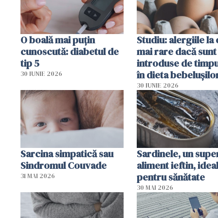
O boală mai puțin
Studiu: alergiile la
cunoscută: diabetul de
mai rare dacă sunt
tip 5
introduse de timp
în dieta bebelușilo
30 IUNIE 2026
30 IUNIE 2026
Sarcina simpatică sau
Sardinele, un supe
Sindromul Couvade
aliment ieftin, idea
pentru sănătate
31 MAI 2026
30 MAI 2026