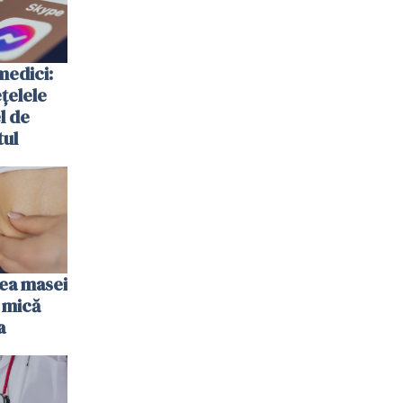
medici:
ețelele
el de
tul
rea masei
 mică
a