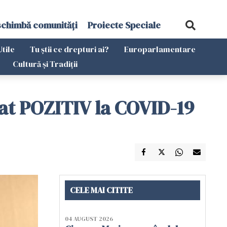
schimbă comunități
Proiecte Speciale
Utile
Tu știi ce drepturi ai?
Europarlamentare
Cultură și Tradiții
tat POZITIV la COVID-19
CELE MAI CITITE
04 AUGUST 2026