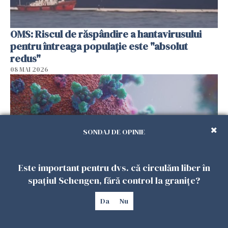
OMS: Riscul de răspândire a hantavirusului
pentru întreaga populaţie este "absolut
redus"
08 MAI 2026
SONDAJ DE OPINIE
Este important pentru dvs. că circulăm liber în
spațiul Schengen, fără control la granițe?
Marea Britanie anunţă al treilea caz al unui
Da
Nu
cetăţean britanic suspect de infectare cu
hantavirus