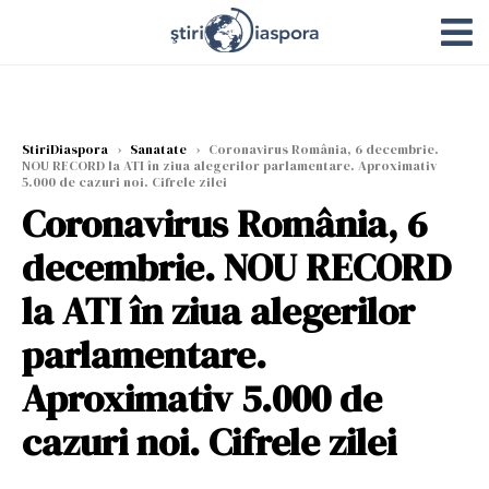
StiriDiaspora
›
Sanatate
›
Coronavirus România, 6 decembrie.
NOU RECORD la ATI în ziua alegerilor parlamentare. Aproximativ
5.000 de cazuri noi. Cifrele zilei
Coronavirus România, 6
decembrie. NOU RECORD
la ATI în ziua alegerilor
parlamentare.
Aproximativ 5.000 de
cazuri noi. Cifrele zilei