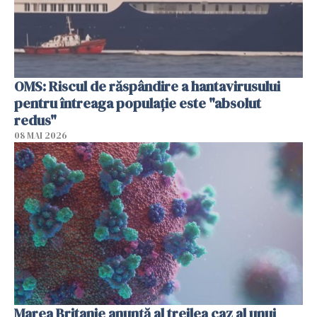
OMS: Riscul de răspândire a hantavirusului
pentru întreaga populaţie este "absolut
redus"
08 MAI 2026
Marea Britanie anunţă al treilea caz al unui