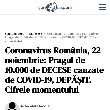
StiriDiaspora
›
Sanatate
›
Coronavirus România, 22 noiembrie:
Pragul de 10.000 de DECESE cauzate de COVID-19, DEPĂȘIT. Cifrele
momentului
Coronavirus România, 22
noiembrie: Pragul de
10.000 de DECESE cauzate
de COVID-19, DEPĂȘIT.
Cifrele momentului
De
Nicoleta Nicolau