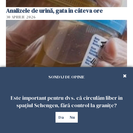
Analizele de urină, gata în câteva ore
30 APRILIE 2026
SONDAJ DE OPINIE
Nou test de urină, ajutor pentru bolnavii de
Este important pentru dvs. că circulăm liber în
cancer de vezică
spațiul Schengen, fără control la granițe?
30 APRILIE 2026
Da
Nu