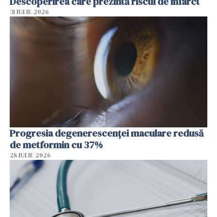
Descoperirea care prezintă riscul de infarct
31 IULIE 2026
Progresia degenerescenței maculare redusă
de metformin cu 37%
28 IULIE 2026