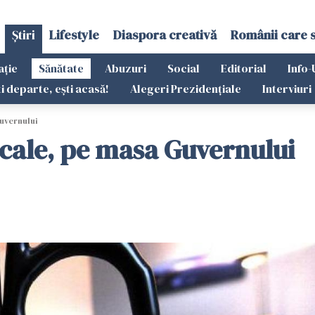
Știri
Lifestyle
Diaspora creativă
Românii care 
ație
Sănătate
Abuzuri
Social
Editorial
Info-
ti departe, ești acasă!
Alegeri Prezidențiale
Interviuri
uvernului
icale, pe masa Guvernului