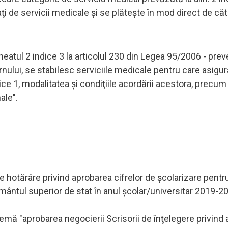
aţi de servicii medicale şi se plăteşte în mod direct de că
lineatul 2 indice 3 la articolul 230 din Legea 95/2006 - pre
nului, se stabilesc serviciile medicale pentru care asigura
dice 1, modalitatea şi condiţiile acordării acestora, precum 
ale".
e hotărâre privind aprobarea cifrelor de şcolarizare pentr
mântul superior de stat în anul şcolar/universitar 2019-2
ă "aprobarea negocierii Scrisorii de înţelegere privind 