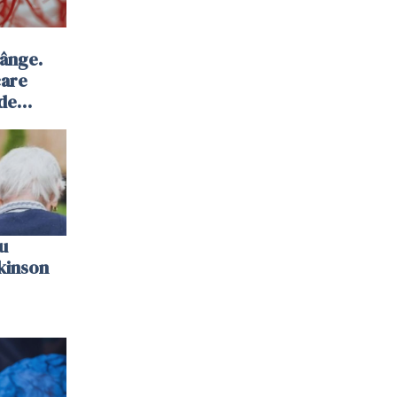
sânge.
care
 de
u
kinson