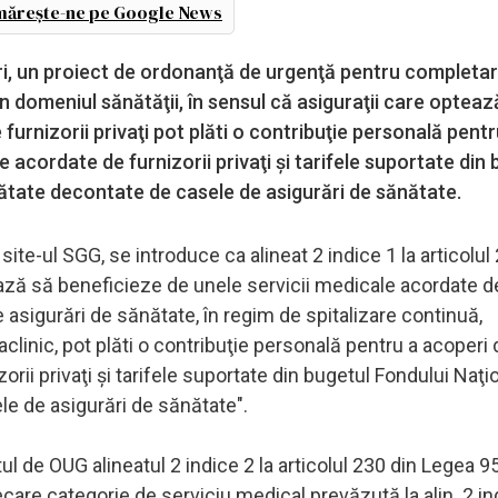
ărește-ne pe Google News
ri, un proiect de ordonanţă de urgenţă pentru completa
n domeniul sănătăţii, în sensul că asiguraţii care opteaz
furnizorii privaţi pot plăti o contribuţie personală pentr
e acordate de furnizorii privaţi şi tarifele suportate din
nătate decontate de casele de asigurări de sănătate.
 site-ul SGG, se introduce ca alineat 2 indice 1 la articolul
ează să beneficieze de unele servicii medicale acordate d
e asigurări de sănătate, în regim de spitalizare continuă,
aclinic, pot plăti o contribuţie personală pentru a acoperi 
zorii privaţi şi tarifele suportate din bugetul Fondului Naţi
le de asigurări de sănătate".
l de OUG alineatul 2 indice 2 la articolul 230 din Legea 
ecare categorie de serviciu medical prevăzută la alin. 2 in