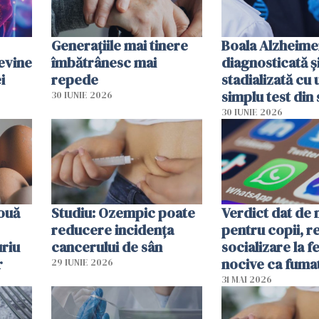
Generațiile mai tinere
Boala Alzheime
evine
îmbătrânesc mai
diagnosticată ș
i
repede
stadializată cu 
simplu test din
30 IUNIE 2026
30 IUNIE 2026
 ouă
Studiu: Ozempic poate
Verdict dat de 
reducere incidența
pentru copii, r
uriu
cancerului de sân
socializare la f
r
nocive ca fuma
29 IUNIE 2026
31 MAI 2026