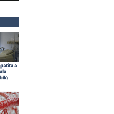
patita a
ala
bilă