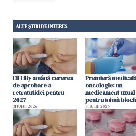
ALTE ȘTIRI DE INTERES
Eli Lilly amână cererea
Premieră medicală
de aprobare a
oncologie: un
retratutidei pentru
medicament uzual
2027
pentru inimă bloc
dezvoltarea celule
31 IULIE 2026
31 IULIE 2026
canceroase.