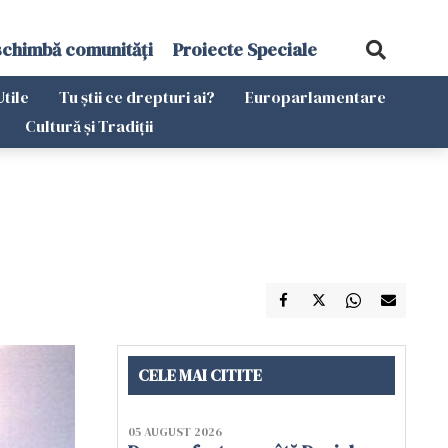
schimbă comunități
Proiecte Speciale
Utile
Tu știi ce drepturi ai?
Europarlamentare
Cultură și Tradiții
CELE MAI CITITE
05 AUGUST 2026