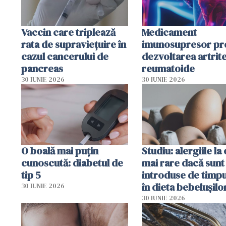
Vaccin care triplează
Medicament
rata de supraviețuire în
imunosupresor pr
cazul cancerului de
dezvoltarea artrite
pancreas
reumatoide
30 IUNIE 2026
30 IUNIE 2026
O boală mai puțin
Studiu: alergiile la
cunoscută: diabetul de
mai rare dacă sunt
tip 5
introduse de timp
în dieta bebelușilo
30 IUNIE 2026
30 IUNIE 2026