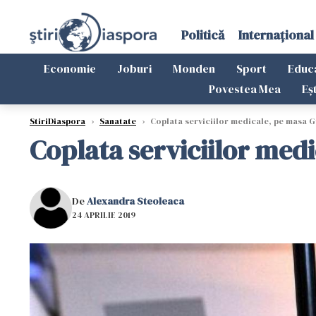
Politică
Internațional
Economie
Joburi
Monden
Sport
Educ
Povestea Mea
Eș
StiriDiaspora
›
Sanatate
›
Coplata serviciilor medicale, pe masa G
Coplata serviciilor med
De
Alexandra Steoleaca
24 APRILIE 2019