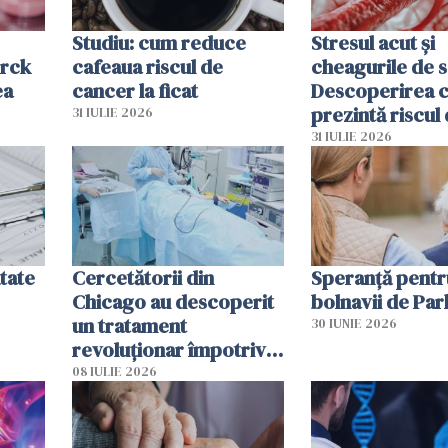
Studiu: cum reduce
Stresul acut și
erck
cafeaua riscul de
cheagurile de 
ea
cancer la ficat
Descoperirea 
prezintă riscul
31 IULIE 2026
infarct
31 IULIE 2026
tate
Cercetătorii din
Speranță pentr
Chicago au descoperit
bolnavii de Par
un tratament
30 IUNIE 2026
revoluționar împotriva
cancerului. Sunt
08 IULIE 2026
folosite chiar bacteriile
tumorale