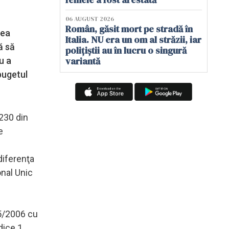
06 AUGUST 2026
Român, găsit mort pe stradă în
rea
Italia. NU era un om al străzii, iar
ă să
polițiștii au în lucru o singură
variantă
u a
 bugetul
 230 din
e
diferenţa
onal Unic
95/2006 cu
dice 1