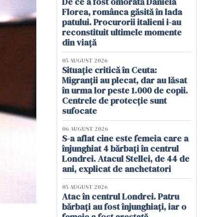
De ce a fost omorâtă Daniela
Florea, românca găsită în lada
patului. Procurorii italieni i-au
reconstituit ultimele momente
din viață
05 AUGUST 2026
Situație critică în Ceuta:
Migranții au plecat, dar au lăsat
în urma lor peste 1.000 de copii.
Centrele de protecție sunt
sufocate
06 AUGUST 2026
S-a aflat cine este femeia care a
înjunghiat 4 bărbați în centrul
Londrei. Atacul Stellei, de 44 de
ani, explicat de anchetatori
05 AUGUST 2026
Atac în centrul Londrei. Patru
bărbați au fost înjunghiați, iar o
femeie a fost arestată