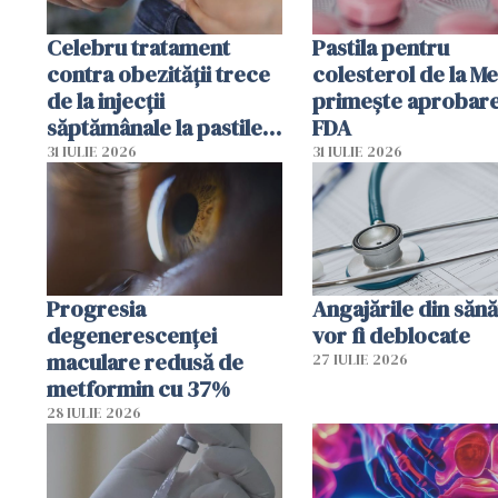
Celebru tratament
Pastila pentru
contra obezității trece
colesterol de la M
de la injecții
primește aprobar
săptămânale la pastile
FDA
zilnice
31 IULIE 2026
31 IULIE 2026
Progresia
Angajările din sănă
degenerescenței
vor fi deblocate
maculare redusă de
27 IULIE 2026
metformin cu 37%
28 IULIE 2026