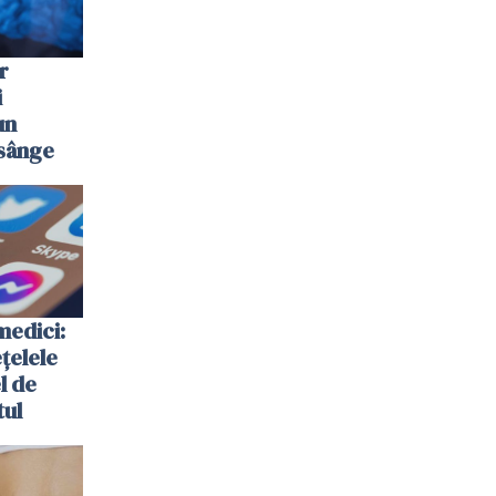
r
i
un
 sânge
medici:
ețelele
el de
tul