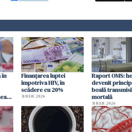
 în
Finanțarea luptei
Raport OMS: he
împotriva HIV, în
devenit princip
scădere cu 20%
boală transmisi
hează
mortală
31 IULIE 2026
lor
31 IULIE 2026