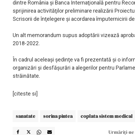
dintre România şi Banca Internaţională pentru Recons
sprijinirea activităţilor preliminare realizării Proiec
Scrisorii de înţelegere şi acordarea împuternicirii d
Un alt memorandum supus adoptării vizează aprobar
2018-2022.
În cadrul aceleaşi şedinţe va fi prezentată şi o inf
organizări şi desfăşurări a alegerilor pentru Parlam
străinătate.
[citeste si]
sanatate
sorina pintea
coplata sistem medical
Urmăriți-ne 