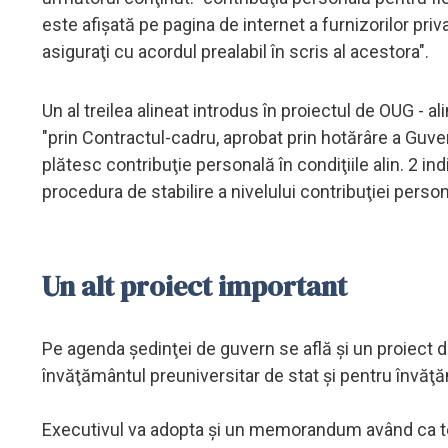
este afişată pe pagina de internet a furnizorilor priv
asiguraţi cu acordul prealabil în scris al acestora".
Un al treilea alineat introdus în proiectul de OUG - a
"prin Contractul-cadru, aprobat prin hotărâre a Guver
plătesc contribuţie personală în condiţiile alin. 2 in
procedura de stabilire a nivelului contribuţiei person
Un alt proiect important
Pe agenda şedinţei de guvern se află şi un proiect d
învăţământul preuniversitar de stat şi pentru învăţă
Executivul va adopta şi un memorandum având ca tem