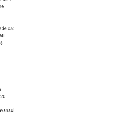
tre
vede că:
ţii
şi
u
020.
avansul