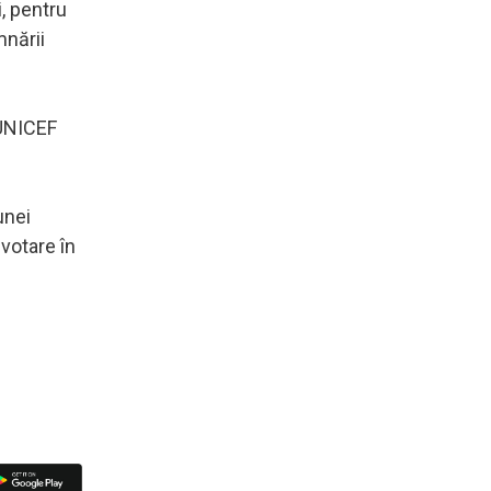
, pentru
mnării
 UNICEF
unei
votare în