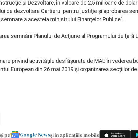
trucţie şi Dezvoltare, în valoare de 2,5 milioane de dolari
tului de dezvoltare Cartierul pentru justiţie şi aprobarea se
e semnare a acesteia ministrului Finanţelor Publice".
ea semnării Planului de Acţiune al Programului de ţară
ormare privind activităţile desfăşurate de MAE în vederea b
entul European din 26 mai 2019 şi organizarea secţiilor de 
Google News
și pe
și în aplicațiile mobile