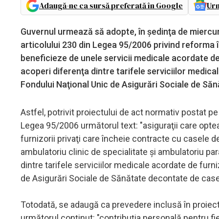
Adaugă-ne ca sursă preferată în Google
Urm
Guvernul urmează să adopte, în şedinţa de miercu
articolului 230 din Legea 95/2006 privind reforma î
beneficieze de unele servicii medicale acordate de 
acoperi diferenţa dintre tarifele serviciilor medical
Fondului Naţional Unic de Asigurări Sociale de Să
Astfel, potrivit proiectului de act normativ postat pe
Legea 95/2006 următorul text: "asiguraţii care opt
furnizorii privaţi care încheie contracte cu casele d
ambulatoriu clinic de specialitate şi ambulatoriu par
dintre tarifele serviciilor medicale acordate de furni
de Asigurări Sociale de Sănătate decontate de case
Totodată, se adaugă ca prevedere inclusă în proiectu
următorul conţinut: "contribuţia personală pentru fi