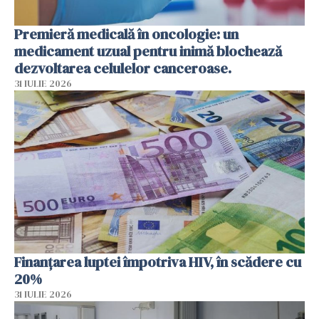
Premieră medicală în oncologie: un
medicament uzual pentru inimă blochează
dezvoltarea celulelor canceroase.
31 IULIE 2026
Finanțarea luptei împotriva HIV, în scădere cu
20%
31 IULIE 2026