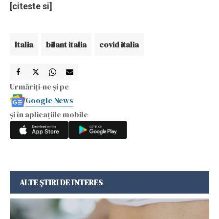
[citeste si]
Italia
bilant italia
covid italia
Urmăriți-ne și pe
Google News
și în aplicațiile mobile
ALTE ȘTIRI DE INTERES