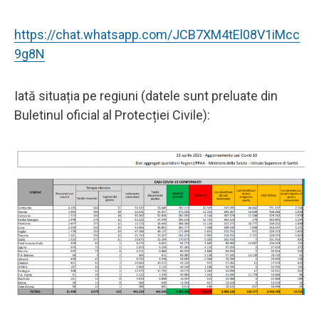
https://chat.whatsapp.com/JCB7XM4tEl08V1iMcc
9g8N
Iată situația pe regiuni (datele sunt preluate din
Buletinul oficial al Protecției Civile):