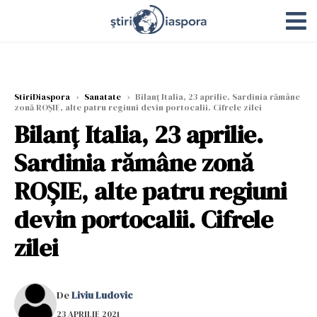
StiriDiaspora
›
Sanatate
›
Bilanț Italia, 23 aprilie. Sardinia rămâne
zonă ROȘIE, alte patru regiuni devin portocalii. Cifrele zilei
Bilanț Italia, 23 aprilie.
Sardinia rămâne zonă
ROȘIE, alte patru regiuni
devin portocalii. Cifrele
zilei
De
Liviu Ludovic
23 APRILIE 2021