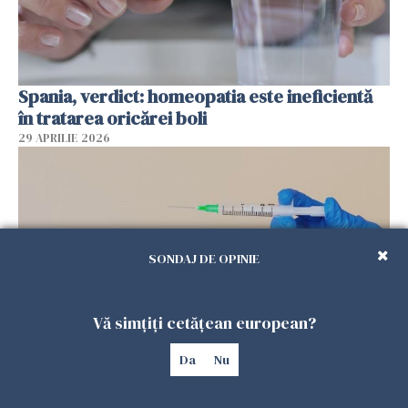
Spania, verdict: homeopatia este ineficientă
în tratarea oricărei boli
29 APRILIE 2026
SONDAJ DE OPINIE
Vă simțiți cetățean european?
Da
Nu
Vaccinul împotriva zonei Zoster, încetinește
îmbătrânirea biologică
29 APRILIE 2026