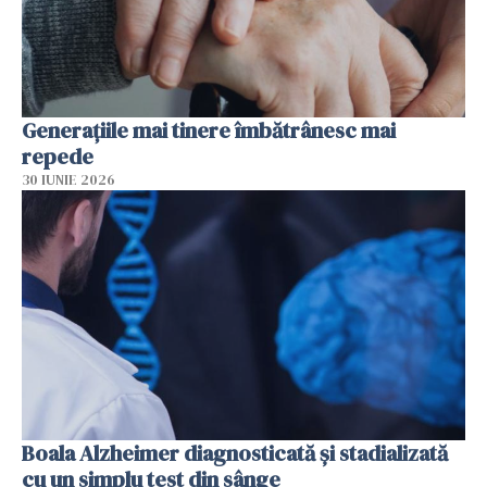
Generațiile mai tinere îmbătrânesc mai
repede
30 IUNIE 2026
Boala Alzheimer diagnosticată și stadializată
cu un simplu test din sânge