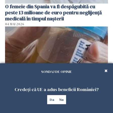
O femeie din Spania va fi despăgubită cu
peste 13 milioane de euro pentru neglijenţă
medicală în timpul naşterii
04 MAI 2026
SONDAJ DE OPINIE
Analizele de urină, gata în câteva ore
Credeți că UE a adus beneficii României?
30 APRILIE 2026
Da
Nu