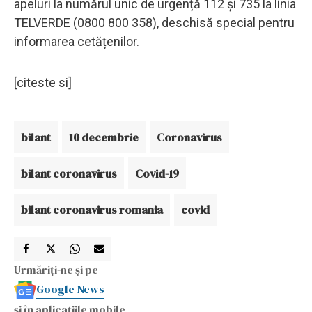
apeluri la numărul unic de urgență 112 și 735 la linia
TELVERDE (0800 800 358), deschisă special pentru
informarea cetățenilor.
[citeste si]
bilant
10 decembrie
Coronavirus
bilant coronavirus
Covid-19
bilant coronavirus romania
covid
Urmăriți-ne și pe
Google News
și în aplicațiile mobile