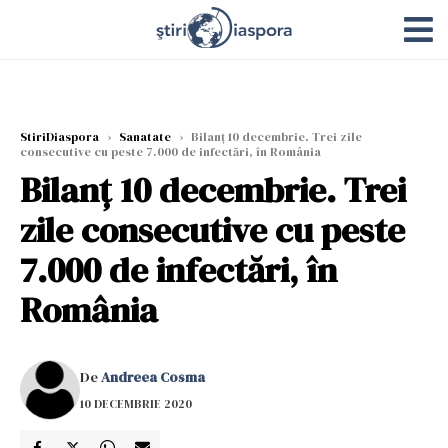
StiriDiaspora
›
Sanatate
›
Bilanţ 10 decembrie. Trei zile
consecutive cu peste 7.000 de infectări, în România
Bilanţ 10 decembrie. Trei
zile consecutive cu peste
7.000 de infectări, în
România
De
Andreea Cosma
10 DECEMBRIE 2020