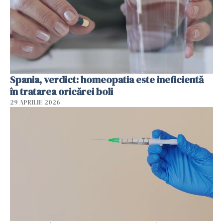
Spania, verdict: homeopatia este ineficientă
în tratarea oricărei boli
29 APRILIE 2026