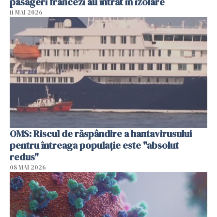
pasageri francezi au intrat în izolare
11 MAI 2026
OMS: Riscul de răspândire a hantavirusului
pentru întreaga populaţie este "absolut
redus"
08 MAI 2026