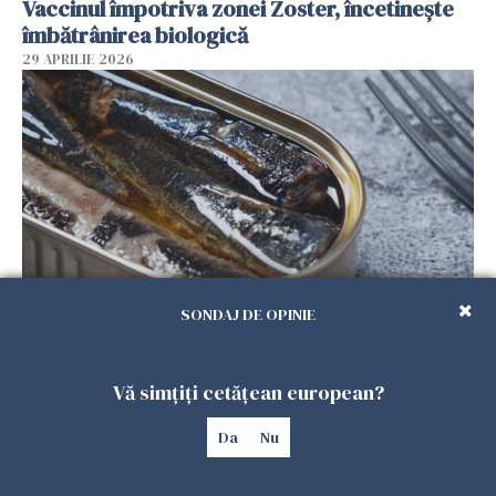
Vaccinul împotriva zonei Zoster, încetinește
îmbătrânirea biologică
29 APRILIE 2026
SONDAJ DE OPINIE
Studiu: ce boală previne consumul a două
conserve de pește pe săptămână
29 APRILIE 2026
Vă simțiți cetățean european?
Da
Nu