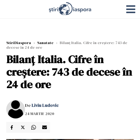
StiriDiaspora
›
Sanatate
›
Bilanț Italia. Cifre în creștere: 743 de
decese în 24 de ore
Bilanț Italia. Cifre în
creștere: 743 de decese în
24 de ore
De
Liviu Ludovic
24 MARTIE 2020