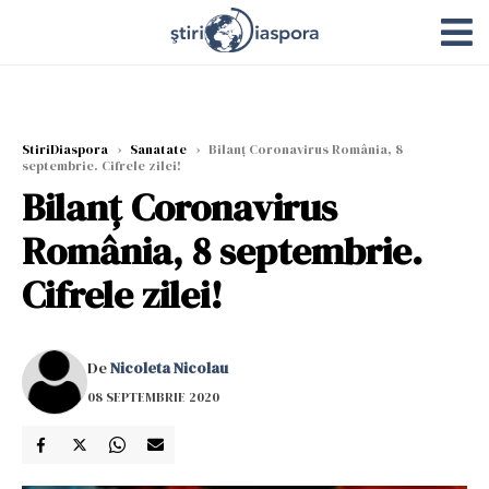
StiriDiaspora
›
Sanatate
›
Bilanț Coronavirus România, 8
septembrie. Cifrele zilei!
Bilanț Coronavirus
România, 8 septembrie.
Cifrele zilei!
De
Nicoleta Nicolau
08 SEPTEMBRIE 2020