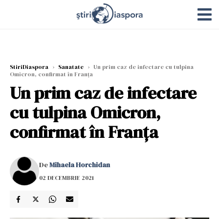
StiriDiaspora
›
Sanatate
›
Un prim caz de infectare cu tulpina
Omicron, confirmat în Franța
Un prim caz de infectare
cu tulpina Omicron,
confirmat în Franța
De
Mihaela Horchidan
02 DECEMBRIE 2021