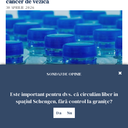
cancer de vezică
30 APRILIE 2026
SONDAJ DE OPINIE
Nașteri premature și decese de nou-născuți
din cauza ftalaților din plastic
29 APRILIE 2026
Este important pentru dvs. că circulăm liber în
spațiul Schengen, fără control la granițe?
Da
Nu