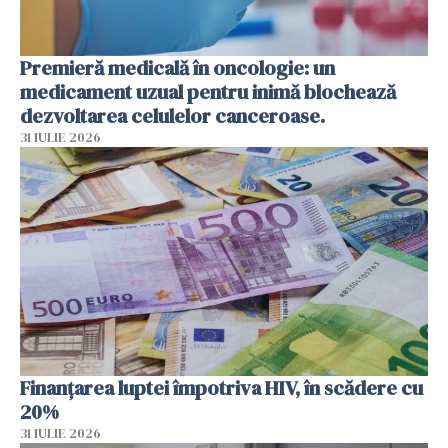
Premieră medicală în oncologie: un
medicament uzual pentru inimă blochează
dezvoltarea celulelor canceroase.
31 IULIE 2026
Finanțarea luptei împotriva HIV, în scădere cu
20%
31 IULIE 2026