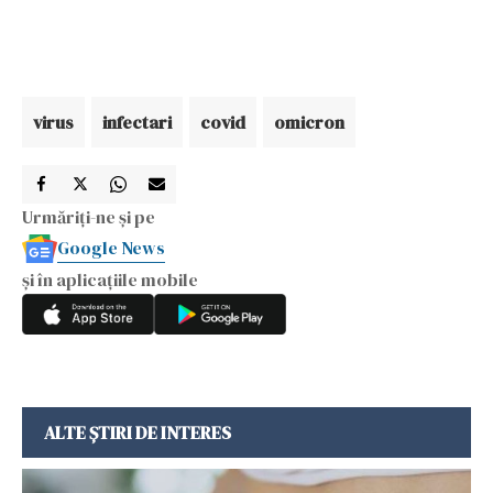
virus
infectari
covid
omicron
Urmăriți-ne și pe
Google News
și în aplicațiile mobile
ALTE ȘTIRI DE INTERES