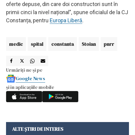
oferte depuse, din care doi constructori sunt în
primii cinci la nivel național”, spune oficialul de la CJ
Constanța, pentru
Europa Liberă
.
medic
spital
constanta
Stoian
pnrr
Urmăriți-ne și pe
Google News
și în aplicațiile mobile
ALTE ȘTIRI DE INTERES