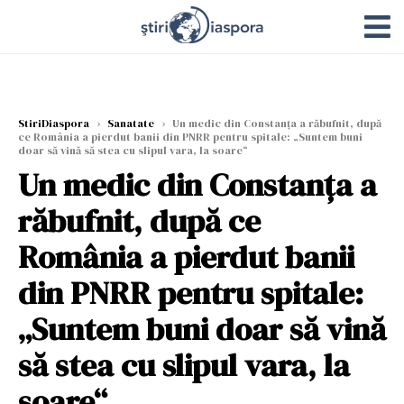
StiriDiaspora
›
Sanatate
›
Un medic din Constanța a răbufnit, după
ce România a pierdut banii din PNRR pentru spitale: „Suntem buni
doar să vină să stea cu slipul vara, la soare“
Un medic din Constanța a
răbufnit, după ce
România a pierdut banii
din PNRR pentru spitale:
„Suntem buni doar să vină
să stea cu slipul vara, la
soare“