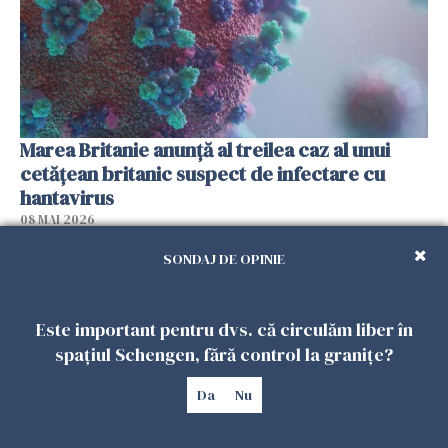
Marea Britanie anunţă al treilea caz al unui
cetăţean britanic suspect de infectare cu
hantavirus
08 MAI 2026
SONDAJ DE OPINIE
Este important pentru dvs. că circulăm liber în
spațiul Schengen, fără control la granițe?
Da
Nu