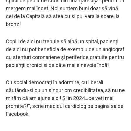
spital de pediatrie scos din finanțare așa...pentru că
mergem mai încet. Noi suntem buni doar să vină
cei de la Capitală să stea cu slipul vara la soare, la
bronz!
Copiii de aici nu trebuie să aibă un spital, pacienții
de aici nu pot beneficia de exemplu de un angiograf
cu stenturi coronariene și periferice gratuite pentru
pacienții cronici și de câte mai e nevoie încă!
Cu social democrați în adormire, cu liberali
căutându-și cu un singur om credibilitatea, să nu ne
mirăm că am ajuns aici! Și în 2024...ce veți mai
promite?!“, scrie medicul cardiolog pe pagina sa de
Facebook.