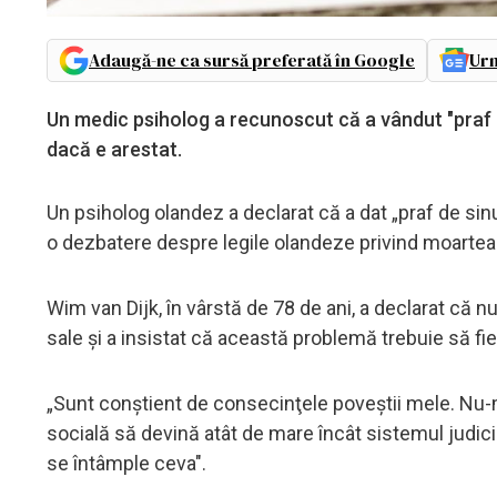
Adaugă-ne ca sursă preferată în Google
Urm
Un medic psiholog a recunoscut că a vândut "praf 
dacă e arestat.
Un psiholog olandez a declarat că a dat „praf de si
o dezbatere despre legile olandeze privind moartea 
Wim van Dijk, în vârstă de 78 de ani, a declarat că nu
sale şi a insistat că această problemă trebuie să fi
„Sunt conştient de consecinţele poveştii mele. Nu-mi
socială să devină atât de mare încât sistemul judi
se întâmple ceva".