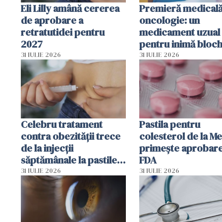
Eli Lilly amână cererea
Premieră medicală
de aprobare a
oncologie: un
retratutidei pentru
medicament uzual
2027
pentru inimă bloc
dezvoltarea celule
31 IULIE 2026
31 IULIE 2026
canceroase.
Celebru tratament
Pastila pentru
contra obezității trece
colesterol de la M
de la injecții
primește aprobar
săptămânale la pastile
FDA
zilnice
31 IULIE 2026
31 IULIE 2026