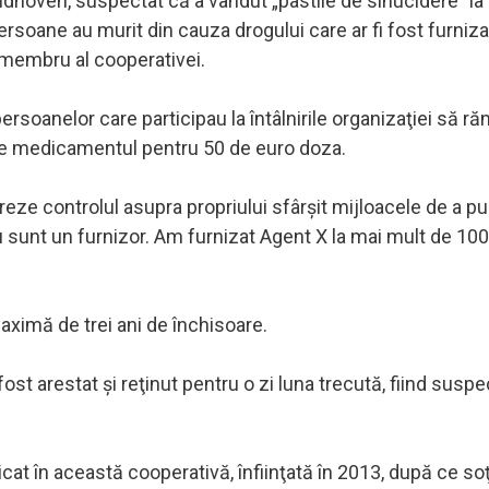
 Eindhoven, suspectat că a vândut „pastile de sinucidere" la
ersoane au murit din cauza drogului care ar fi fost furniza
 membru al cooperativei.
persoanelor care participau la întâlnirile organizaţiei să r
nde medicamentul pentru 50 de euro doza.
reze controlul asupra propriului sfârşit mijloacele de a p
„Eu sunt un furnizor. Am furnizat Agent X la mai mult de 10
aximă de trei ani de închisoare.
ost arestat şi reţinut pentru o zi luna trecută, fiind suspe
cat în această cooperativă, înfiinţată în 2013, după ce soţ