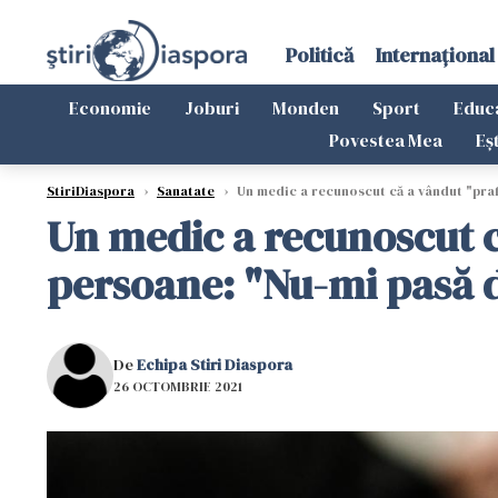
Politică
Internațional
Economie
Joburi
Monden
Sport
Educ
Povestea Mea
Eș
StiriDiaspora
›
Sanatate
›
Un medic a recunoscut că a vândut "praf 
Un medic a recunoscut că
persoane: "Nu-mi pasă d
De
Echipa Stiri Diaspora
26 OCTOMBRIE 2021