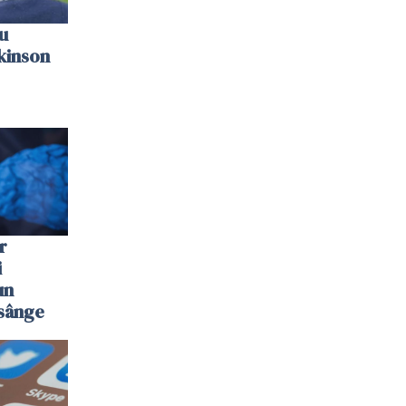
u
kinson
r
i
un
 sânge