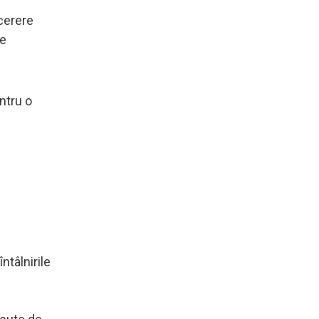
cerere
de
ntru o
ntâlnirile