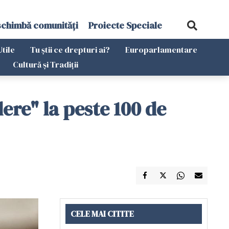
schimbă comunități
Proiecte Speciale
Utile
Tu știi ce drepturi ai?
Europarlamentare
Cultură și Tradiții
ere" la peste 100 de
CELE MAI CITITE