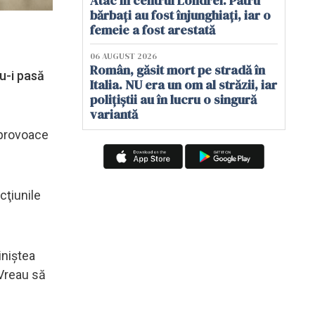
Atac în centrul Londrei. Patru
bărbați au fost înjunghiați, iar o
femeie a fost arestată
06 AUGUST 2026
Român, găsit mort pe stradă în
u-i pasă
Italia. NU era un om al străzii, iar
polițiștii au în lucru o singură
variantă
 provoace
cţiunile
iniştea
 Vreau să