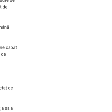
 sute de
t de
ămână
une capăt
0 de
ctat de
ia sa a