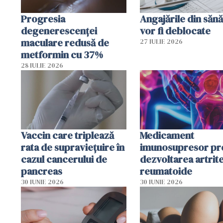
Progresia
Angajările din sănă
degenerescenței
vor fi deblocate
maculare redusă de
27 IULIE 2026
metformin cu 37%
28 IULIE 2026
Vaccin care triplează
Medicament
rata de supraviețuire în
imunosupresor pr
cazul cancerului de
dezvoltarea artrite
pancreas
reumatoide
30 IUNIE 2026
30 IUNIE 2026