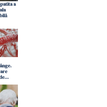
patita a
ala
bilă
sânge.
care
 de