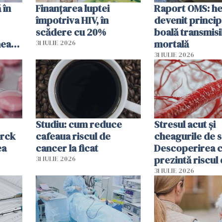
 în
Finanțarea luptei
Raport OMS: he
împotriva HIV, în
devenit princip
scădere cu 20%
boală transmisi
hează
mortală
31 IULIE 2026
lor
31 IULIE 2026
Studiu: cum reduce
Stresul acut și
erck
cafeaua riscul de
cheagurile de 
ea
cancer la ficat
Descoperirea 
prezintă riscul
31 IULIE 2026
infarct
31 IULIE 2026