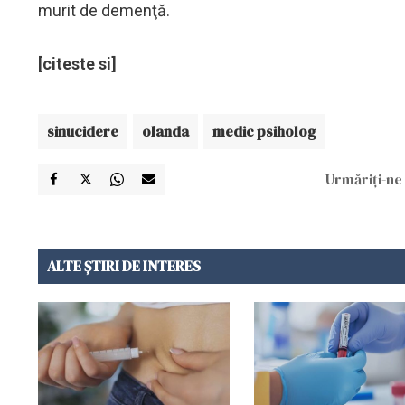
murit de demenţă.
[citeste si]
sinucidere
olanda
medic psiholog
Urmăriți-ne 
ALTE ȘTIRI DE INTERES