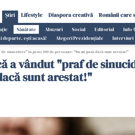
Știri
Lifestyle
Diaspora creativă
Românii care 
ație
Sănătate
Abuzuri
Social
Editorial
Info-
ti departe, ești acasă!
Alegeri Prezidențiale
Interviuri
de sinucidere" la peste 100 de persoane: "Nu-mi pasă dacă sunt arestat!"
 a vândut "praf de sinucid
acă sunt arestat!"