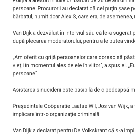
Poliţia a arestat în iulie un bărbat de 28 de ani din
persoane. Procurorii au declarat că cel puţin şase p
bărbatul, numit doar Alex S, care era, de asemenea,
Van Dijk a dezvăluit în interviul său că le-a sugerat 
după plecarea moderatorului, pentru a le putea vi
„Am oferit cu grijă persoanelor care doresc să păst
vieţii în momentul ales de ele în viitor", a spus el. 
persoane".
Asistarea sinuciderii este pasibilă de o pedeapsă m
Preşedintele Coöperatie Laatse Wil, Jos van Wijk, a f
implicare într-o organizaţie criminală.
Van Dijk a declarat pentru De Volkskrant că s-a impli