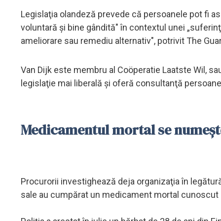
Legislaţia olandeză prevede că persoanele pot fi as
voluntară şi bine gândită" în contextul unei „suferin
ameliorare sau remediu alternativ", potrivit The Gua
Van Dijk este membru al Coöperatie Laatste Wil, sau
legislaţie mai liberală şi oferă consultanţă persoane
Medicamentul mortal se numeșt
Procurorii investighează deja organizaţia în legătură 
sale au cumpărat un medicament mortal cunoscut s