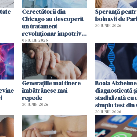
tate
Cercetătorii din
Speranță pentr
Chicago au descoperit
bolnavii de Par
un tratament
30 IUNIE 2026
revoluționar împotriva
cancerului. Sunt
08 IULIE 2026
folosite chiar bacteriile
tumorale
Generațiile mai tinere
Boala Alzheime
evine
îmbătrânesc mai
diagnosticată ș
i
repede
stadializată cu 
simplu test din
30 IUNIE 2026
30 IUNIE 2026