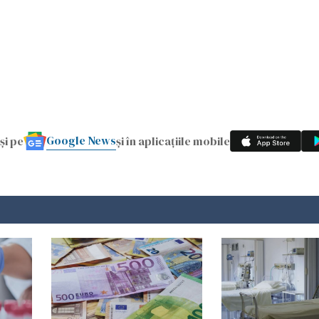
Google News
și pe
și în aplicațiile mobile