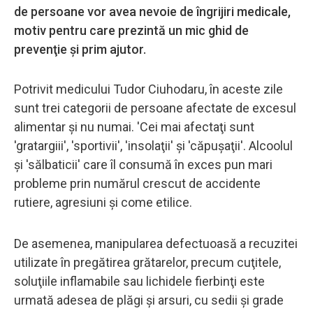
de persoane vor avea nevoie de îngrijiri medicale,
motiv pentru care prezintă un mic ghid de
prevenţie şi prim ajutor.
Potrivit medicului Tudor Ciuhodaru, în aceste zile
sunt trei categorii de persoane afectate de excesul
alimentar şi nu numai. 'Cei mai afectaţi sunt
'gratargiii', 'sportivii', 'insolaţii' şi 'căpuşaţii'. Alcoolul
şi 'sălbaticii' care îl consumă în exces pun mari
probleme prin numărul crescut de accidente
rutiere, agresiuni şi come etilice.
De asemenea, manipularea defectuoasă a recuzitei
utilizate în pregătirea grătarelor, precum cuţitele,
soluţiile inflamabile sau lichidele fierbinţi este
urmată adesea de plăgi şi arsuri, cu sedii şi grade