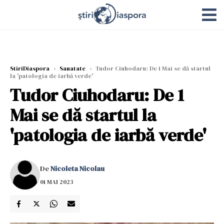
StiriDiaspora
›
Sanatate
›
Tudor Ciuhodaru: De 1 Mai se dă startul
la 'patologia de iarbă verde'
Tudor Ciuhodaru: De 1
Mai se dă startul la
'patologia de iarbă verde'
De
Nicoleta Nicolau
01 MAI 2023