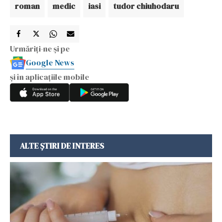
roman
medic
iasi
tudor chiuhodaru
Urmăriți-ne și pe
Google News
și în aplicațiile mobile
ALTE ȘTIRI DE INTERES