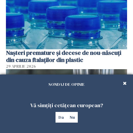
Nașteri premature și decese de nou-născuți
din cauza ftalaților din plastic
29 APRILIE 2026
SONDAJ DE OPINIE
Vă simțiți cetățean european?
Da
Nu