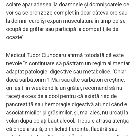
solare apar adesea 'la doamnele şi domnişoarele ce
vor să se bronzeze complet în doar câteva ore sau
la domnii care îşi expun musculatura în timp ce se
ocupă de grătar sau participă la competiţiile de
ocazie'.
Medicul Tudor Ciuhodaru afirmă totodată că este
nevoie în continuare să păstrăm un regim alimentar
adaptat patologiei digestive sau metabolice. 'Chiar
dacă sărbătorim 1 Mai sau alte sărbători creştine,
ori ieşiţi în weekend la un grătar, recomand să nu
faceţi exces de alcool pentru că există risc de
pancreatită sau hemoragie digestivă atunci când e
asociat micilor şi grăsimilor, şi, mai ales, nu urcaţi la
volan după ce aţi băut alcool. Trebuie atrasă atenţia
că orice arsură, prin lichid fierbinte, flacără sau