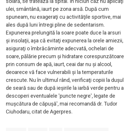
solară, se tratează la spital. În niciun caz nu aplicaţi
ulei, smântână, iaurt pe zona arsă. După cum
spuneam, nu exageraţi cu activităţile sportive, mai
ales după luni întregi pline de sedentarism.
Expunerea prelungită la soare poate duce la arsuri
şi insolaţii, aşa că evitaţi expunerea la orele amiezii,
asiguraţi o îmbrăcăminte adecvată, ochelari de
soare, pălărie precum şi hidratare corespunzătoare
prin consum de apă, iaurt, ceai dar nu şi alcool,
deoarece vă face vulnerabili şi la temperaturile
crescute. Nu în ultimul rând, verificaţi copiii la duşul
de seară sau de după ieşirile la iarbă verde pentru a
descoperi eventualele 'puncte negre', legate de
muşcătura de căpuşă', mai recomandă dr. Tudor
Ciuhodaru, citat de Agerpres.