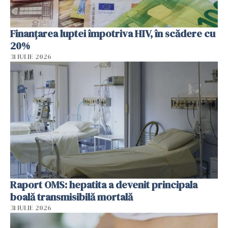
Finanțarea luptei împotriva HIV, în scădere cu
20%
31 IULIE 2026
Raport OMS: hepatita a devenit principala
boală transmisibilă mortală
31 IULIE 2026