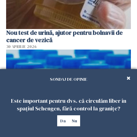
Nou test de urină, ajutor pentru bolnavii de
cancer de vezică
30 APRILIE 2026
SONDAJ DE OPINIE
Este important pentru dvs. că circulăm liber în
spațiul Schengen, fără control la granițe?
Da
Nu
Nașteri premature și decese de nou-născuți
din cauza ftalaților din plastic