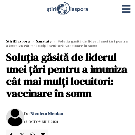
StiriDiaspora
›
Sanatate
›
Soluţia găsită de liderul unei ţări pentru
a imuniza cât mai mulţi locuitori: vaccinare în somn
Soluţia găsită de liderul
unei ţări pentru a imuniza
cât mai mulţi locuitori:
vaccinare în somn
De
Nicoleta Nicolau
12 OCTOMBRIE 2021