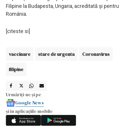
Filipine la Budapesta, Ungaria, acreditată și pentru
România.
[citeste si]
vaccinare
stare de urgenta
Coronavirus
filipine
Urmăriți-ne și pe
Google News
și în aplicațiile mobile