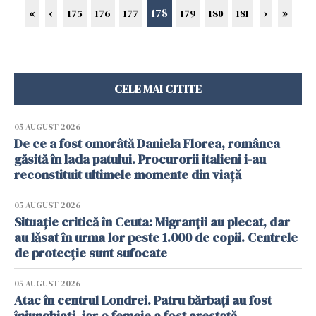
178
«
‹
175
176
177
179
180
181
›
»
CELE MAI CITITE
05 AUGUST 2026
De ce a fost omorâtă Daniela Florea, românca
găsită în lada patului. Procurorii italieni i-au
reconstituit ultimele momente din viață
05 AUGUST 2026
Situație critică în Ceuta: Migranții au plecat, dar
au lăsat în urma lor peste 1.000 de copii. Centrele
de protecție sunt sufocate
05 AUGUST 2026
Atac în centrul Londrei. Patru bărbați au fost
înjunghiați, iar o femeie a fost arestată