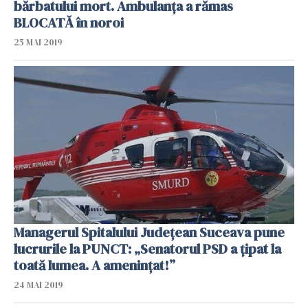
bărbatului mort. Ambulanța a rămas
BLOCATĂ în noroi
25 MAI 2019
Managerul Spitalului Județean Suceava pune
lucrurile la PUNCT: „Senatorul PSD a țipat la
toată lumea. A amenințat!”
24 MAI 2019