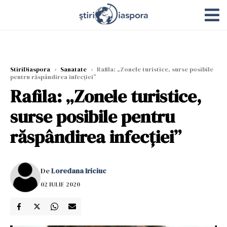
StiriDiaspora
›
Sanatate
›
Rafila: „Zonele turistice, surse posibile
pentru răspândirea infecției”
Rafila: „Zonele turistice,
surse posibile pentru
răspândirea infecției”
De
Loredana Iriciuc
02 IULIE 2020