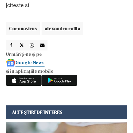
[citeste si]
Coronavirus
alexandru rafila
Urmăriți-ne și pe
Google News
și în aplicațiile mobile
ALTE ȘTIRI DE INTERES