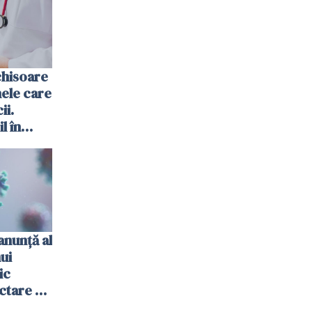
chisoare
ele care
ii.
l în
anunţă al
nui
ic
ctare cu