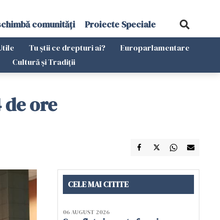
schimbă comunități
Proiecte Speciale
Utile
Tu știi ce drepturi ai?
Europarlamentare
Cultură și Tradiții
 de ore
CELE MAI CITITE
06 AUGUST 2026