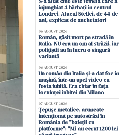
S-a aflat cine este femeia care a
înjunghiat 4 bărbați în centrul
Londrei. Atacul Stellei, de 44 de
ani, explicat de anchetatori
06 AUGUST 2026
Român, găsit mort pe stradă în
Italia. NU era un om al străzii, iar
polițiștii au în lucru o singură
variantă
06 AUGUST 2026
Un român din Italia și-a dat foc în
mașină, într-un apel video cu
fosta iubită. Era chiar în fața
locuinței iubitei din Milano
07 AUGUST 2026
Țepușe metalice, aruncate
intenționat pe autostrăzi în
România de "baieții cu
platforme": "Mi-au cerut 1200 lei
să mă tracteze"