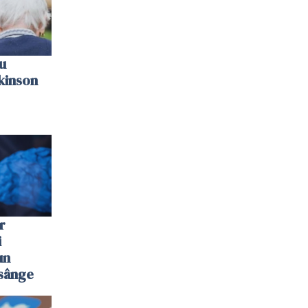
u
kinson
r
i
un
 sânge