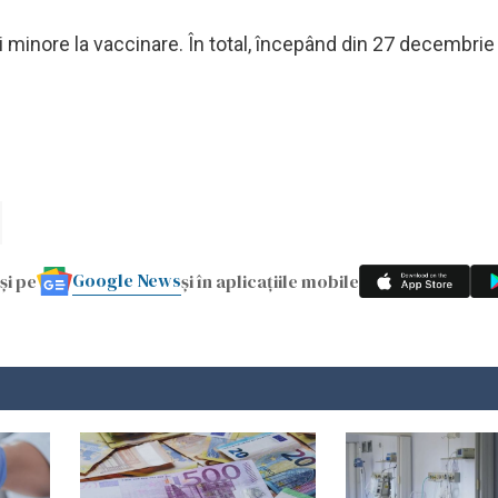
i minore la vaccinare. În total, începând din 27 decembrie
Google News
și pe
și în aplicațiile mobile