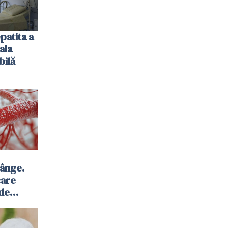
patita a
ala
bilă
sânge.
care
 de