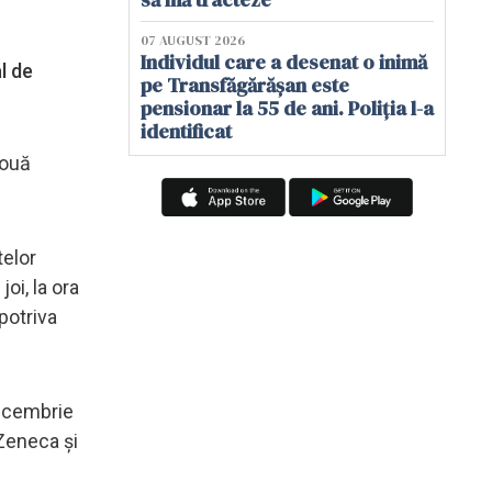
07 AUGUST 2026
Individul care a desenat o inimă
l de
pe Transfăgărășan este
pensionar la 55 de ani. Poliția l-a
identificat
două
telor
oi, la ora
potriva
decembrie
Zeneca și