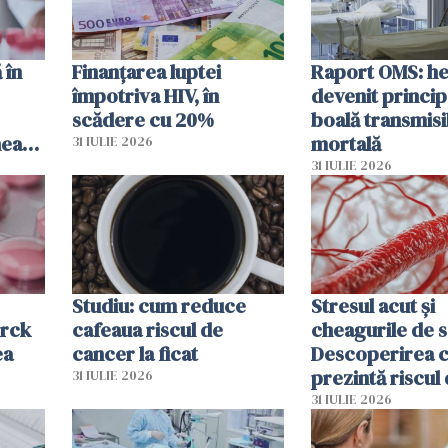
 în
Finanțarea luptei
Raport OMS: he
împotriva HIV, în
devenit princip
scădere cu 20%
boală transmisi
hează
mortală
31 IULIE 2026
lor
31 IULIE 2026
Studiu: cum reduce
Stresul acut și
erck
cafeaua riscul de
cheagurile de 
ea
cancer la ficat
Descoperirea 
prezintă riscul
31 IULIE 2026
infarct
31 IULIE 2026