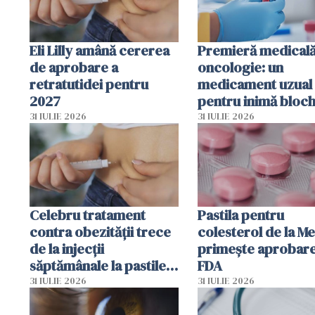
Eli Lilly amână cererea
Premieră medicală
de aprobare a
oncologie: un
retratutidei pentru
medicament uzual
2027
pentru inimă bloc
dezvoltarea celule
31 IULIE 2026
31 IULIE 2026
canceroase.
Celebru tratament
Pastila pentru
contra obezității trece
colesterol de la M
de la injecții
primește aprobar
săptămânale la pastile
FDA
zilnice
31 IULIE 2026
31 IULIE 2026