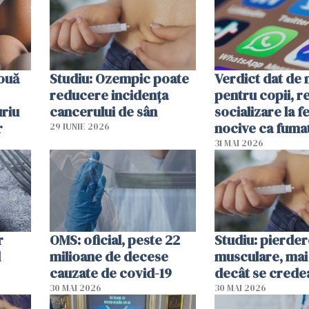
 ouă
Studiu: Ozempic poate
Verdict dat de 
reducere incidența
pentru copii, r
uriu
cancerului de sân
socializare la f
r
nocive ca fuma
29 IUNIE 2026
31 MAI 2026
r
OMS: oficial, peste 22
Studiu: pierde
l
milioane de decese
musculare, mai
cauzate de covid-19
decât se crede
30 MAI 2026
30 MAI 2026