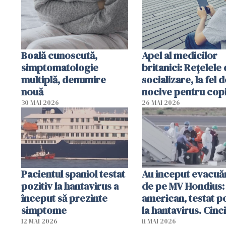
Boală cunoscută,
Apel al medicilor
simptomatologie
britanici: Reţelele
multiplă, denumire
socializare, la fel d
nouă
nocive pentru copi
fumatul
30 MAI 2026
26 MAI 2026
Pacientul spaniol testat
Au inceput evacuăr
pozitiv la hantavirus a
de pe MV Hondius:
început să prezinte
american, testat po
simptome
la hantavirus. Cinci
pasageri francezi 
12 MAI 2026
11 MAI 2026