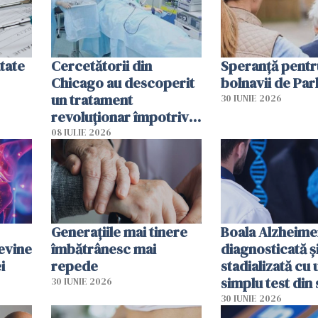
tate
Cercetătorii din
Speranță pentr
Chicago au descoperit
bolnavii de Par
un tratament
30 IUNIE 2026
revoluționar împotriva
cancerului. Sunt
08 IULIE 2026
folosite chiar bacteriile
tumorale
Generațiile mai tinere
Boala Alzheime
evine
îmbătrânesc mai
diagnosticată ș
i
repede
stadializată cu 
simplu test din
30 IUNIE 2026
30 IUNIE 2026