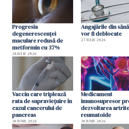
Progresia
Angajările din sănă
degenerescenței
vor fi deblocate
maculare redusă de
27 IULIE 2026
metformin cu 37%
28 IULIE 2026
Vaccin care triplează
Medicament
rata de supraviețuire în
imunosupresor pr
cazul cancerului de
dezvoltarea artrite
pancreas
reumatoide
30 IUNIE 2026
30 IUNIE 2026