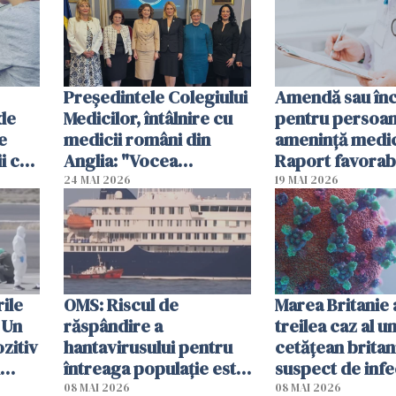
Președintele Colegiului
Amendă sau în
 de
Medicilor, întâlnire cu
pentru persoan
e
medicii români din
ameninţă medic
i ca
Anglia: "Vocea
Raport favorabi
dumneavoastră trebuie
Senat
24 MAI 2026
19 MAI 2026
să fie auzită"
ile
OMS: Riscul de
Marea Britanie 
 Un
răspândire a
treilea caz al u
zitiv
hantavirusului pentru
cetăţean britan
întreaga populaţie este
suspect de infe
au
"absolut redus"
hantavirus
08 MAI 2026
08 MAI 2026