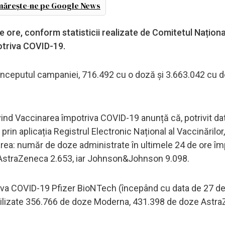
ărește-ne pe Google News
e ore, conform statisticii realizate de Comitetul Naționa
otriva COVID-19.
a începutul campaniei, 716.492 cu o doză și 3.663.042 cu 
vind Vaccinarea împotriva COVID-19 anunță că, potrivit da
rin aplicația Registrul Electronic Național al Vaccinărilor, j
area: număr de doze administrate în ultimele 24 de ore îm
AstraZeneca 2.653, iar Johnson&Johnson 9.098.
riva COVID-19 Pfizer BioNTech (începând cu data de 27 
tilizate 356.766 de doze Moderna, 431.398 de doze Astra