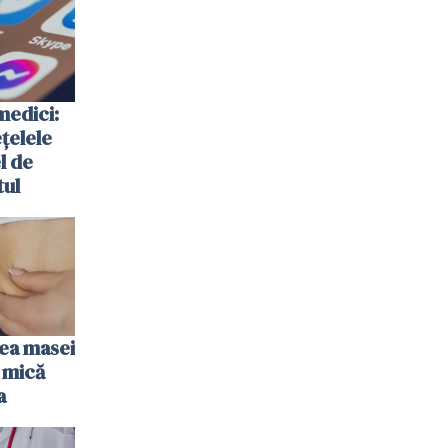
medici:
ețelele
el de
tul
rea masei
 mică
a