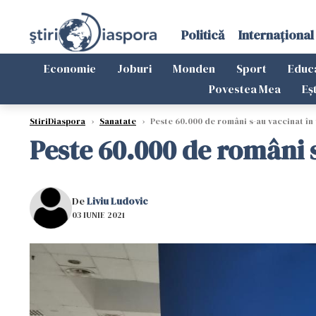
Politică
Internațional
Economie
Joburi
Monden
Sport
Educ
Povestea Mea
Eș
StiriDiaspora
›
Sanatate
›
Peste 60.000 de români s-au vaccinat în 
Peste 60.000 de români s
De
Liviu Ludovic
03 IUNIE 2021