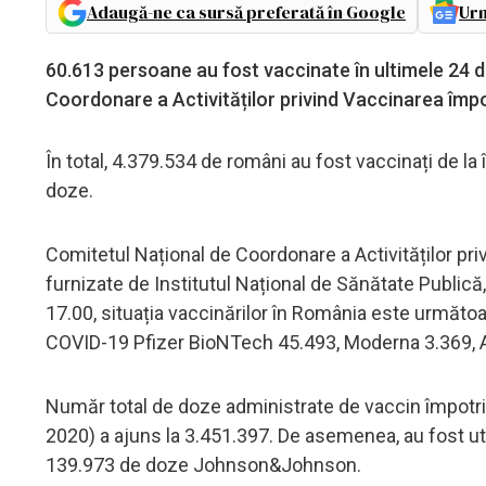
Adaugă-ne ca sursă preferată în Google
Urm
60.613 persoane au fost vaccinate în ultimele 24 d
Coordonare a Activităților privind Vaccinarea împ
În total, 4.379.534 de români au fost vaccinați de l
doze.
Comitetul Național de Coordonare a Activităților pri
furnizate de Institutul Național de Sănătate Publică, p
17.00, situația vaccinărilor în România este următo
COVID-19 Pfizer BioNTech 45.493, Moderna 3.369, 
Număr total de doze administrate de vaccin împot
2020) a ajuns la 3.451.397. De asemenea, au fost u
139.973 de doze Johnson&Johnson.