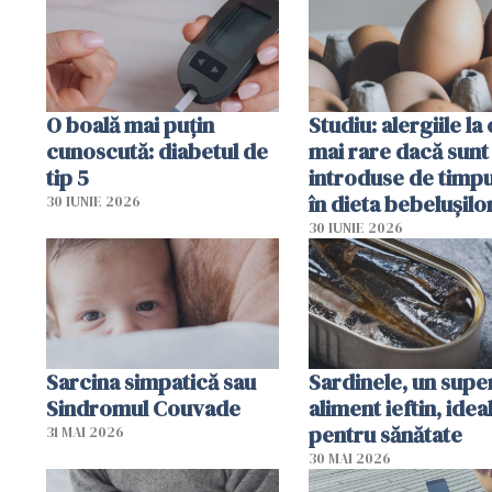
O boală mai puțin
Studiu: alergiile la
cunoscută: diabetul de
mai rare dacă sunt
tip 5
introduse de timp
în dieta bebelușilo
30 IUNIE 2026
30 IUNIE 2026
Sarcina simpatică sau
Sardinele, un supe
Sindromul Couvade
aliment ieftin, idea
pentru sănătate
31 MAI 2026
30 MAI 2026