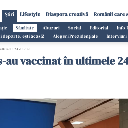
Știri
Lifestyle
Diaspora creativă
Românii care 
ație
Sănătate
Abuzuri
Social
Editorial
Info-
ti departe, ești acasă!
Alegeri Prezidențiale
Interviuri
ultimele 24 de ore
-au vaccinat în ultimele 24