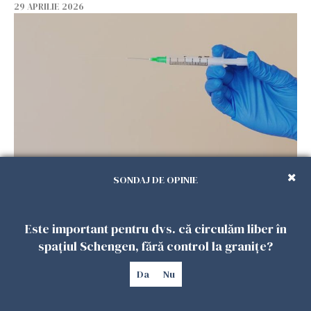
29 APRILIE 2026
Vaccinul împotriva zonei Zoster, încetinește
SONDAJ DE OPINIE
îmbătrânirea biologică
29 APRILIE 2026
Este important pentru dvs. că circulăm liber în
spațiul Schengen, fără control la granițe?
Da
Nu