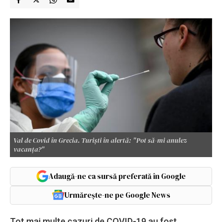
Val de Covid în Grecia. Turiști în alertă: "Pot să-mi anulez
vacanța?"
Adaugă-ne ca sursă preferată în Google
Urmărește-ne pe Google News
Tot mai multe cazuri de COVID-19 au fost