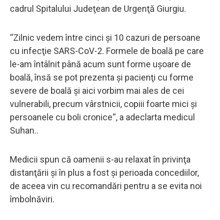
cadrul Spitalului Judeţean de Urgenţă Giurgiu.
“Zilnic vedem între cinci şi 10 cazuri de persoane
cu infecţie SARS-CoV-2. Formele de boală pe care
le-am întâlnit până acum sunt forme uşoare de
boală, însă se pot prezenta şi pacienţi cu forme
severe de boală şi aici vorbim mai ales de cei
vulnerabili, precum vârstnicii, copiii foarte mici şi
persoanele cu boli cronice“, a adeclarta medicul
Suhan..
Medicii spun că oamenii s-au relaxat în privinţa
distanţării şi în plus a fost şi perioada concediilor,
de aceea vin cu recomandări pentru a se evita noi
îmbolnăviri.