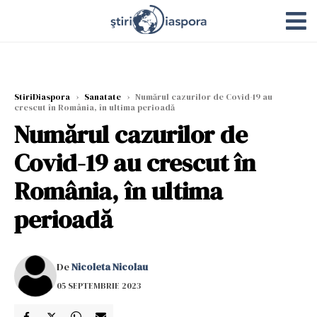
StiriDiaspora
›
Sanatate
›
Numărul cazurilor de Covid-19 au
crescut în România, în ultima perioadă
Numărul cazurilor de
Covid-19 au crescut în
România, în ultima
perioadă
De
Nicoleta Nicolau
05 SEPTEMBRIE 2023