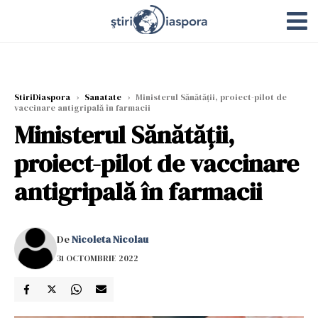
StiriDiaspora
›
Sanatate
›
Ministerul Sănătăţii, proiect-pilot de
vaccinare antigripală în farmacii
Ministerul Sănătăţii,
proiect-pilot de vaccinare
antigripală în farmacii
De
Nicoleta Nicolau
31 OCTOMBRIE 2022