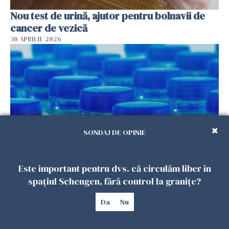
Nou test de urină, ajutor pentru bolnavii de
cancer de vezică
30 APRILIE 2026
SONDAJ DE OPINIE
Nașteri premature și decese de nou-născuți
Este important pentru dvs. că circulăm liber în
din cauza ftalaților din plastic
spațiul Schengen, fără control la granițe?
29 APRILIE 2026
Da
Nu