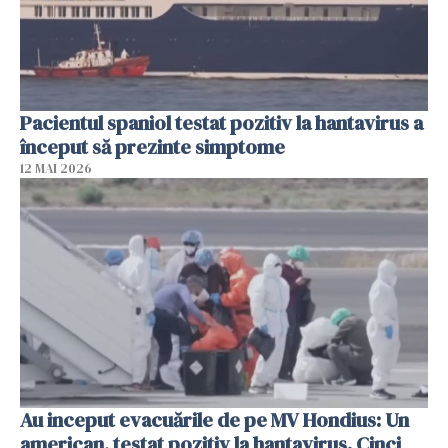
Pacientul spaniol testat pozitiv la hantavirus a
început să prezinte simptome
12 MAI 2026
Au inceput evacuările de pe MV Hondius: Un
american, testat pozitiv la hantavirus. Cinci