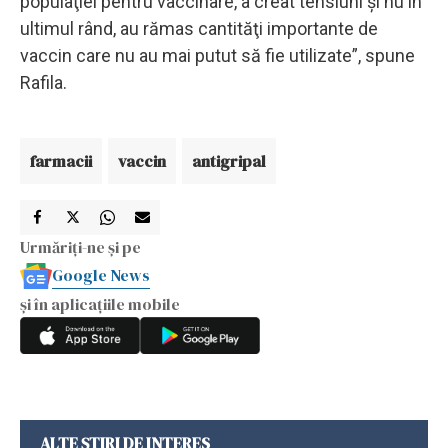
populaţiei pentru vaccinare, a creat tensiuni şi nu în
ultimul rând, au rămas cantităţi importante de
vaccin care nu au mai putut să fie utilizate”, spune
Rafila.
farmacii
vaccin
antigripal
Urmăriți-ne și pe
Google News
și în aplicațiile mobile
ALTE ȘTIRI DE INTERES