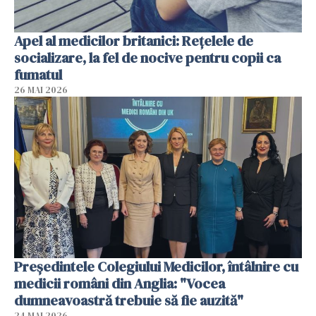
Apel al medicilor britanici: Reţelele de
socializare, la fel de nocive pentru copii ca
fumatul
26 MAI 2026
Președintele Colegiului Medicilor, întâlnire cu
medicii români din Anglia: "Vocea
dumneavoastră trebuie să fie auzită"
24 MAI 2026