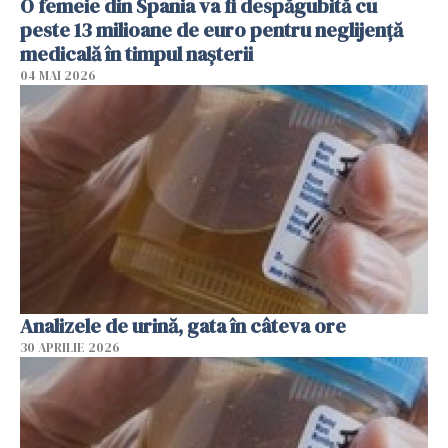
O femeie din Spania va fi despăgubită cu
peste 13 milioane de euro pentru neglijenţă
medicală în timpul naşterii
04 MAI 2026
Analizele de urină, gata în câteva ore
30 APRILIE 2026