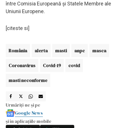
între Comisia Europeană şi Statele Membre ale
Uniunii Europene.
[citeste si]
România
alerta
masti
anpc
masca
Coronavirus
Covid-19
covid
masti neconforme
Urmăriți-ne și pe
Google News
și în aplicațiile mobile