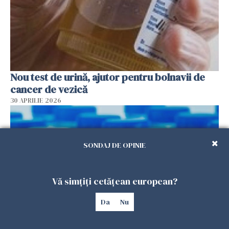
Nou test de urină, ajutor pentru bolnavii de
cancer de vezică
30 APRILIE 2026
SONDAJ DE OPINIE
Vă simțiți cetățean european?
Da
Nu
Nașteri premature și decese de nou-născuți