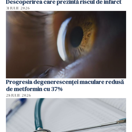
Descoperirea care prezintă riscul de infarct
31 IULIE 2026
Progresia degenerescenței maculare redusă
de metformin cu 37%
28 IULIE 2026