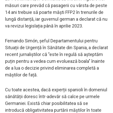
măsuri care prevăd că pasagerii cu vârsta de peste
14 ani trebuie să poarte măști FFP2 în trenurile de
lungă distanță, iar guvernul german a declarat că nu
va revizui legislația până în aprilie 2023.
Fernando Simón, șeful Departamentului pentru
Situații de Urgență în Sănătate din Spania, a declarat
recent jurnaliștilor că "este în regulă să așteptăm
puțin pentru a vedea cum evoluează boala" înainte
de a lua o decizie privind eliminarea completă a
măștilor de față.
Cu toate acestea, dacă experții spanioli în domeniul
sănătății doresc într-adevăr să calce pe urmele
Germaniei. Există chiar posibilitatea să se
introducă obligativitatea purtării măștilor în toate