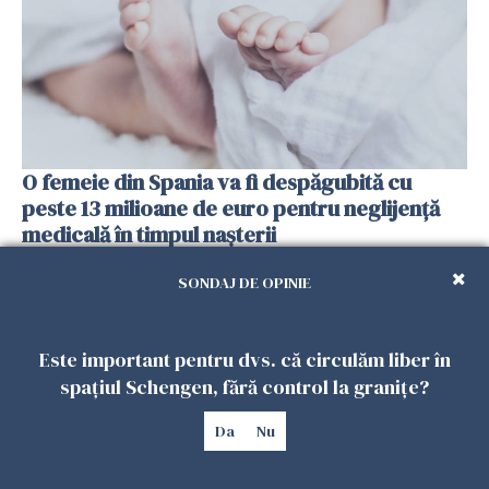
O femeie din Spania va fi despăgubită cu
peste 13 milioane de euro pentru neglijenţă
medicală în timpul naşterii
04 MAI 2026
SONDAJ DE OPINIE
Este important pentru dvs. că circulăm liber în
spațiul Schengen, fără control la granițe?
Da
Nu