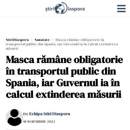
StiriDiaspora
›
Sanatate
›
Masca rămâne obligatorie în
transportul public din Spania, iar Guvernul ia în calcul extinderea
măsurii
Masca rămâne obligatorie
în transportul public din
Spania, iar Guvernul ia în
calcul extinderea măsurii
De
Echipa Stiri Diaspora
01 NOIEMBRIE 2022